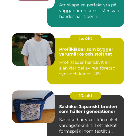
Att skapa en perfekt yta på
väggar är en konst. Men vad
händer när tiden i...
15. okt
Profilkläder som bygger
varumärke och stolthet
Profilkläder har blivit en
självklar del av hur företag
syns och känns. När...
10. okt
Sashiko: Japanskt broderi
som håller i generationer
Sashiko har vuxit från enkel
vardagsteknik till ett älskat
formspråk inom textilt s...