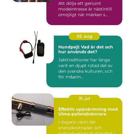
Att dölja ett genuint
modeintresse är nästintill
omöjligt när märken s...
02. aug
Hundpejl: Vad är det och
hur används det?
Jakttraditioner har länge
varit en djupt rotad del av
den svenska kulturen, och
för m&arin...
31. jul
Effektiv uppvärmning med
Ulma-pelletsbrännare
I dagens värld där
energikostnader och
miljöpåverkan är ständigt i