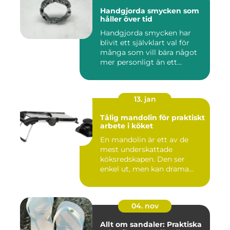
Handgjorda smycken som
håller över tid
Handgjorda smycken har
blivit ett självklart val för
många som vill bära något
mer personligt än ett...
13. jan
Tålig mandolin för praktiskt
arbete i köket
En mandolin är ett av de
mest underskattade
köksredskapen. Den ser
enkel ut, men kan drama...
04. nov
Allt om sandaler: Praktiska