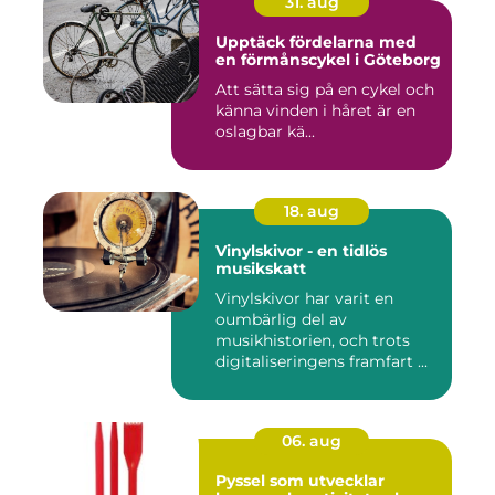
31. aug
Upptäck fördelarna med
en förmånscykel i Göteborg
Att sätta sig på en cykel och
känna vinden i håret är en
oslagbar kä...
18. aug
Vinylskivor - en tidlös
musikskatt
Vinylskivor har varit en
oumbärlig del av
musikhistorien, och trots
digitaliseringens framfart ...
06. aug
Pyssel som utvecklar