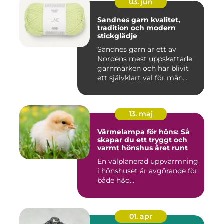
03. jun
Sandnes garn kvalitet,
tradition och modern
stickglädje
Sandnes garn är ett av
Nordens mest uppskattade
garnmärken och har blivit
ett självklart val för mån...
13. maj
Värmelampa för höns: Så
skapar du ett tryggt och
varmt hönshus året runt
En välplanerad uppvärmning
i hönshuset är avgörande för
både h&o...
01. apr