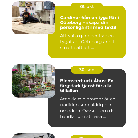
01. okt
Gardiner från en tygaffär i
Göteborg – skapa din
personliga stil med textil
Att välja gardiner från en
tygaffär i Göteborg är ett
smart sätt att ...
30. sep
Blomsterbud i Åhus: En
färgstark tjänst för alla
tillfällen
Att skicka blommor är en
tradition som aldrig blir
omodern. Oavsett om det
handlar om att visa ...