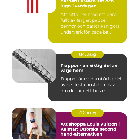
barnens kreativitet och
lugn i vardagen
Att sitta ner med ett bord
fullt av färger, papper,
pennor och pärlor kan göra
underverk för både ba...
04. aug
Trappor - en viktig del av
varje hem
Trappor är en oumbärlig del
av de flesta hushåll, oavsett
om det är i ett hus e...
02. aug
Att shoppa Louis Vuitton i
Kalmar: Utforska second
hand-alternativen