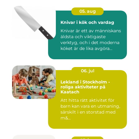
05. aug
Knivar i kök och vardag
Knivar är ett av människans
äldsta och viktigaste
verktyg, och i det moderna
köket är de lika avgöra...
06. jul
Lekland i Stockholm -
roliga aktiviteter på
Kaatach
Att hitta rätt aktivitet för
barn kan vara en utmaning,
särskilt i en storstad med
m&...