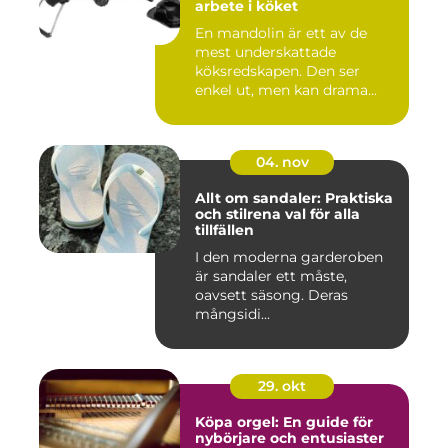
arbete i köket
En mandolin är ett av de
mest underskattade
köksredskapen. Den ser
enkel ut, men kan drama...
04. nov
Allt om sandaler: Praktiska
och stilrena val för alla
tillfällen
I den moderna garderoben
är sandaler ett måste,
oavsett säsong. Deras
mångsidi...
29. okt
Köpa orgel: En guide för
nybörjare och entusiaster