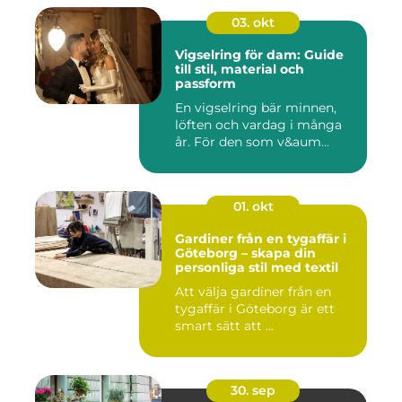
03. okt
Vigselring för dam: Guide
till stil, material och
passform
En vigselring bär minnen,
löften och vardag i många
år. För den som v&aum...
01. okt
Gardiner från en tygaffär i
Göteborg – skapa din
personliga stil med textil
Att välja gardiner från en
tygaffär i Göteborg är ett
smart sätt att ...
30. sep