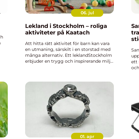
06. jul
Lekland i Stockholm – roliga
Sand
aktiviteter på Kaatach
tr
ch
st
a
Att hitta rätt aktivitet för barn kan vara
en utmaning, särskilt i en storstad med
San
många alternativ. Ett leklandStockholm
upp
erbjuder en trygg och inspirerande miljö
ett
där barn får röra sig fritt, utforska nya
och
å
mil...
hög
mön
nyb
01. apr