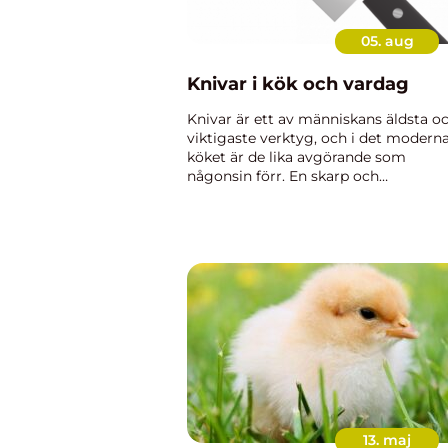
05. aug
Knivar i kök och vardag
Knivar är ett av människans äldsta o
viktigaste verktyg, och i det modern
köket är de lika avgörande som
någonsin förr. En skarp och
välbalanserad kniv gör matlagning
snabbare, säkrare och mer njutfull,
samtidigt som den höjer resultatet p
tallri...
13. maj