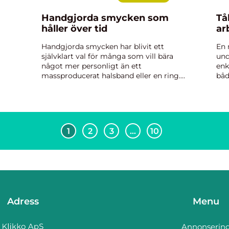
Handgjorda smycken som
Tå
håller över tid
ar
Handgjorda smycken har blivit ett
En 
självklart val för många som vill bära
und
något mer personligt än ett
enk
massproducerat halsband eller en ring.
båd
Bakom varje unikt smycke finns händer,
mat
tankar och en tydlig känsla för form. När
får
en smyckesdesigner arbetar nä...
1
2
3
…
10
Adress
Menu
Annonserin