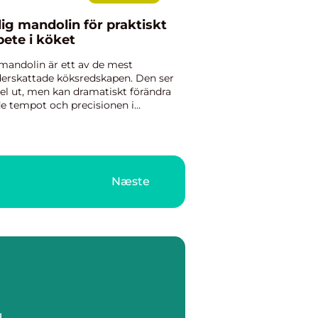
lig mandolin för praktiskt
bete i köket
mandolin är ett av de mest
erskattade köksredskapen. Den ser
el ut, men kan dramatiskt förändra
e tempot och precisionen i
lagningen. Med några snabba drag
 du jämna skivor, snygga stavar o...
Næste
g