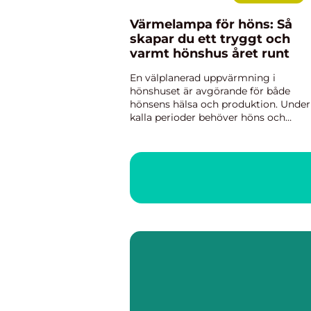
Värmelampa för höns: Så
skapar du ett tryggt och
varmt hönshus året runt
En välplanerad uppvärmning i
hönshuset är avgörande för både
hönsens hälsa och produktion. Under
kalla perioder behöver höns och
kycklingar ett jämnt och behagligt
klimat för att undvi...