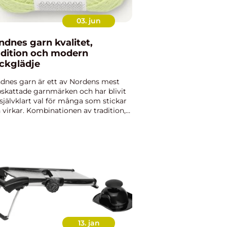
03. jun
nes garn kvalitet,
adition och modern
ickglädje
dnes garn är ett av Nordens mest
skattade garnmärken och har blivit
 självklart val för många som stickar
 virkar. Kombinationen av tradition,
 kvalitet och moderna färger och
ster gör garnet intressant både för
örjare och erfarn...
13. jan