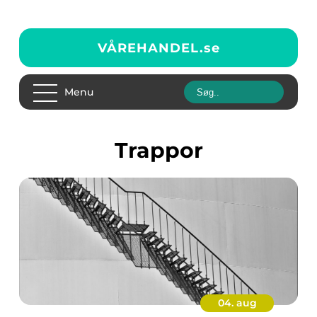
VÅREHANDEL.
se
Menu
trappor
04. aug