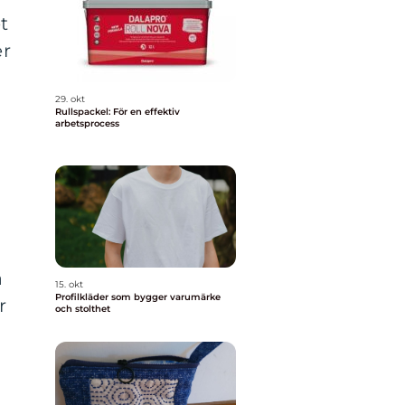
t
er
29. okt
Rullspackel: För en effektiv
arbetsprocess
a
15. okt
Profilkläder som bygger varumärke
r
och stolthet