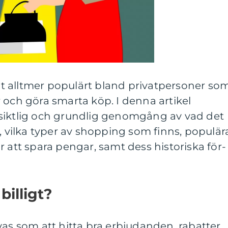
ivit alltmer populärt bland privatpersoner so
 och göra smarta köp. I denna artikel
siktlig och grundlig genomgång av vad det
t, vilka typer av shopping som finns, populär
r att spara pengar, samt dess historiska för-
billigt?
vas som att hitta bra erbjudanden, rabatter,