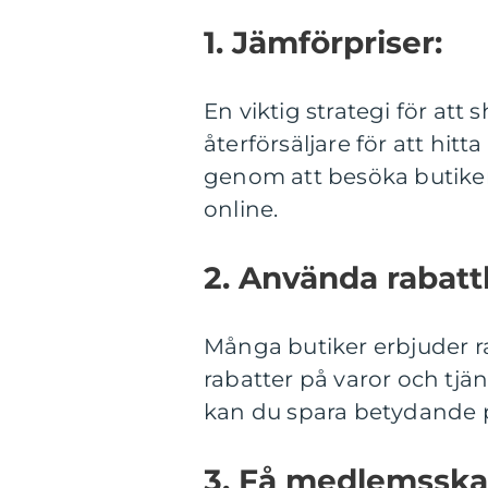
1. Jämförpriser:
En viktig strategi för att 
återförsäljare för att hit
genom att besöka butiker 
online.
2. Använda rabat
Många butiker erbjuder 
rabatter på varor och tjä
kan du spara betydande 
3. Få medlemsska