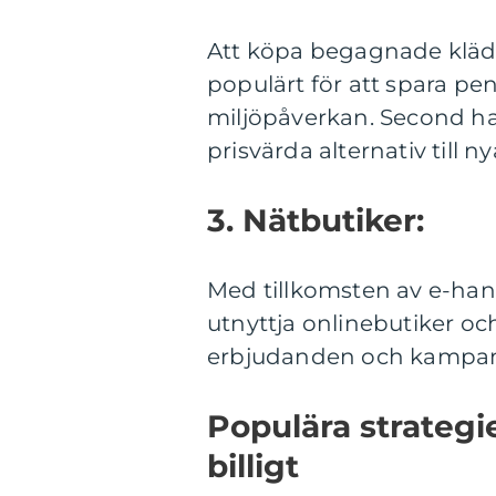
Att köpa begagnade kläder
populärt för att spara 
miljöpåverkan. Second ha
prisvärda alternativ till n
3. Nätbutiker:
Med tillkomsten av e-hand
utnyttja onlinebutiker oc
erbjudanden och kampan
Populära strategi
billigt