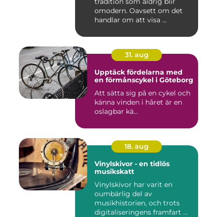
tradition som aldrig blir
omodern. Oavsett om det
handlar om att visa ...
31. aug
Upptäck fördelarna med
en förmånscykel i Göteborg
Att sätta sig på en cykel och
känna vinden i håret är en
oslagbar kä...
18. aug
Vinylskivor - en tidlös
musikskatt
Vinylskivor har varit en
oumbärlig del av
musikhistorien, och trots
digitaliseringens framfart ...