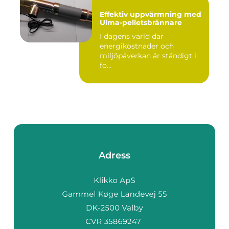
Effektiv uppvärmning med
Ulma-pelletsbrännare
I dagens värld där
energikostnader och
miljöpåverkan är ständigt i
fo...
Adress