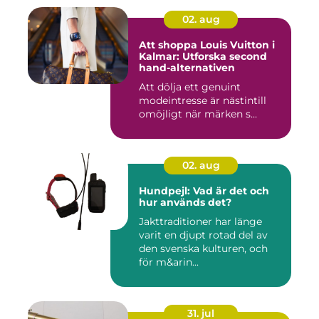
02. aug
Att shoppa Louis Vuitton i
Kalmar: Utforska second
hand-alternativen
Att dölja ett genuint
modeintresse är nästintill
omöjligt när märken s...
02. aug
Hundpejl: Vad är det och
hur används det?
Jakttraditioner har länge
varit en djupt rotad del av
den svenska kulturen, och
för m&arin...
31. jul