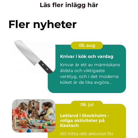
Läs fler inlägg här
Fler nyheter
05. aug
Knivar i kök och vardag
Knivar är ett av människans
äldsta och viktigaste
verktyg, och i det moderna
köket är de lika avgöra...
06. jul
Lekland i Stockholm -
roliga aktiviteter på
Kaatach
Att hitta rätt aktivitet för