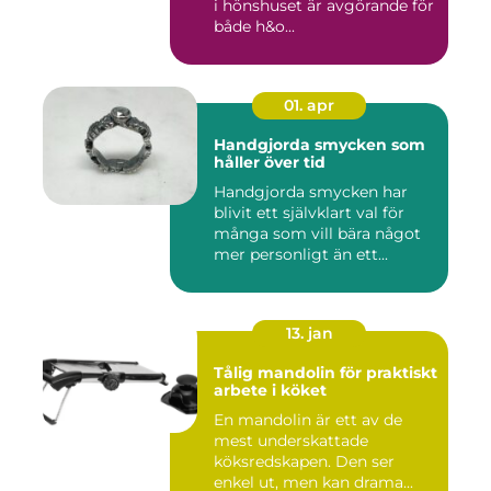
i hönshuset är avgörande för
både h&o...
01. apr
Handgjorda smycken som
håller över tid
Handgjorda smycken har
blivit ett självklart val för
många som vill bära något
mer personligt än ett...
13. jan
Tålig mandolin för praktiskt
arbete i köket
En mandolin är ett av de
mest underskattade
köksredskapen. Den ser
enkel ut, men kan drama...