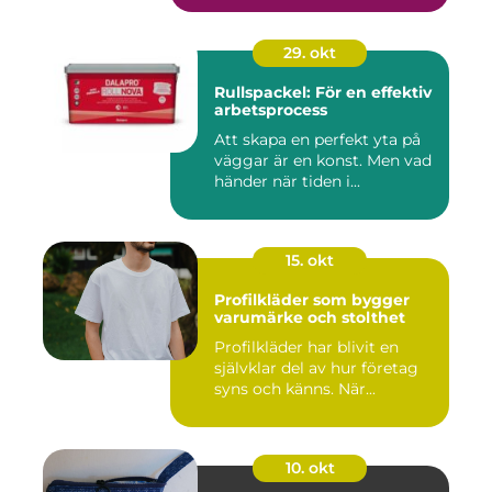
29. okt
Rullspackel: För en effektiv
arbetsprocess
Att skapa en perfekt yta på
väggar är en konst. Men vad
händer när tiden i...
15. okt
Profilkläder som bygger
varumärke och stolthet
Profilkläder har blivit en
självklar del av hur företag
syns och känns. När...
10. okt