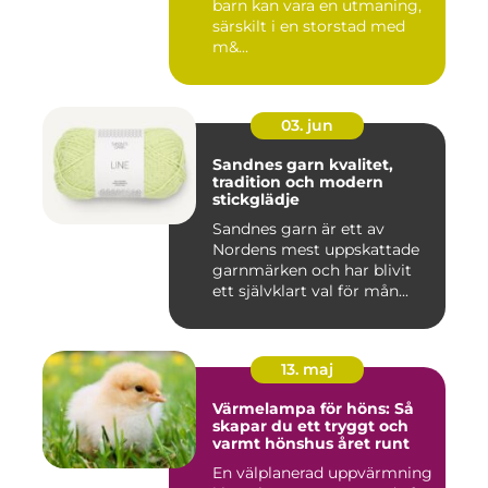
barn kan vara en utmaning,
särskilt i en storstad med
m&...
03. jun
Sandnes garn kvalitet,
tradition och modern
stickglädje
Sandnes garn är ett av
Nordens mest uppskattade
garnmärken och har blivit
ett självklart val för mån...
13. maj
Värmelampa för höns: Så
skapar du ett tryggt och
varmt hönshus året runt
En välplanerad uppvärmning