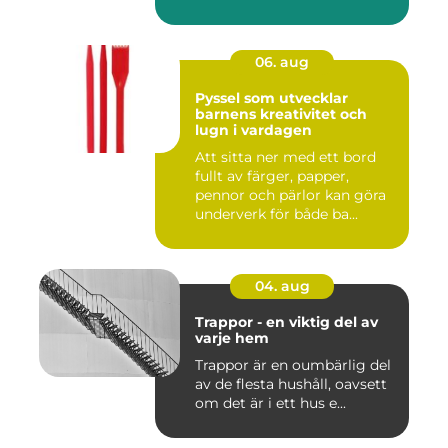
06. aug
Pyssel som utvecklar
barnens kreativitet och
lugn i vardagen
Att sitta ner med ett bord
fullt av färger, papper,
pennor och pärlor kan göra
underverk för både ba...
04. aug
Trappor - en viktig del av
varje hem
Trappor är en oumbärlig del
av de flesta hushåll, oavsett
om det är i ett hus e...