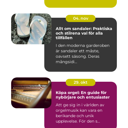
04. nov
Allt om sandaler: Praktiska
och stilrena val för alla
tillfällen
I den moderna garderoben
är sandaler ett måste,
oavsett säsong. Deras
mångsidi...
29. okt
Köpa orgel: En guide för
nybörjare och entusiaster
Att ge sig in i världen av
orgelmusik kan vara en
berikande och unik
upplevelse. För den s...