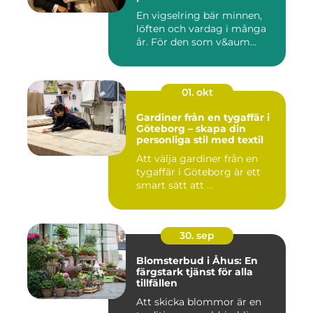
En vigselring bär minnen,
löften och vardag i många
år. För den som v&aum...
01. okt
Gardiner från en tygaffär i
Göteborg – skapa din
personliga stil med textil
Att välja gardiner från en
tygaffär i Göteborg är ett
smart sätt att ...
30. sep
Blomsterbud i Åhus: En
färgstark tjänst för alla
tillfällen
Att skicka blommor är en