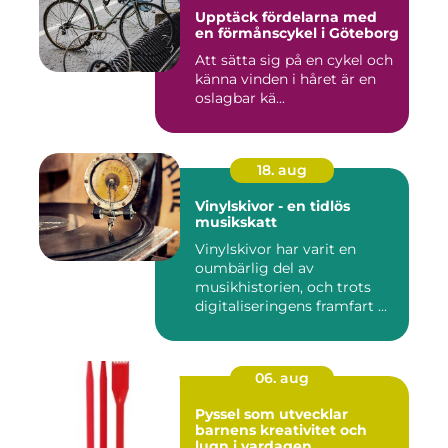
Upptäck fördelarna med
en förmånscykel i Göteborg
Att sätta sig på en cykel och
känna vinden i håret är en
oslagbar kä...
18. aug
Vinylskivor - en tidlös
musikskatt
Vinylskivor har varit en
oumbärlig del av
musikhistorien, och trots
digitaliseringens framfart ...
06. aug
Pyssel som utvecklar
barnens kreativitet och
lugn i vardagen