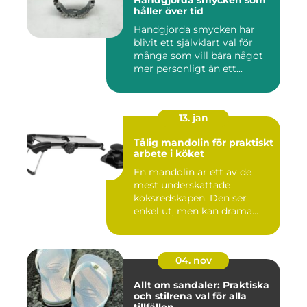
Handgjorda smycken som
håller över tid
Handgjorda smycken har
blivit ett självklart val för
många som vill bära något
mer personligt än ett...
13. jan
Tålig mandolin för praktiskt
arbete i köket
En mandolin är ett av de
mest underskattade
köksredskapen. Den ser
enkel ut, men kan drama...
04. nov
Allt om sandaler: Praktiska
och stilrena val för alla