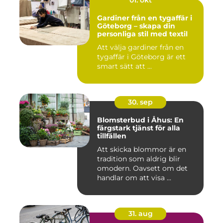
01. okt
Gardiner från en tygaffär i
Göteborg – skapa din
personliga stil med textil
Att välja gardiner från en
tygaffär i Göteborg är ett
smart sätt att ...
30. sep
Blomsterbud i Åhus: En
färgstark tjänst för alla
tillfällen
Att skicka blommor är en
tradition som aldrig blir
omodern. Oavsett om det
handlar om att visa ...
31. aug