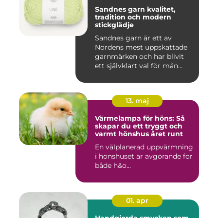
Sandnes garn kvalitet,
tradition och modern
stickglädje
Sandnes garn är ett av
Nordens mest uppskattade
garnmärken och har blivit
ett självklart val för mån...
13. maj
Värmelampa för höns: Så
skapar du ett tryggt och
varmt hönshus året runt
En välplanerad uppvärmning
i hönshuset är avgörande för
både h&o...
01. apr