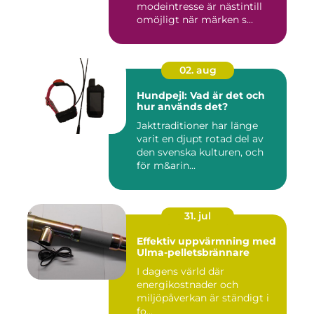
modeintresse är nästintill
omöjligt när märken s...
02. aug
Hundpejl: Vad är det och
hur används det?
Jakttraditioner har länge
varit en djupt rotad del av
den svenska kulturen, och
för m&arin...
31. jul
Effektiv uppvärmning med
Ulma-pelletsbrännare
I dagens värld där
energikostnader och
miljöpåverkan är ständigt i
fo...