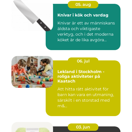
05. aug
Knivar i kök och vardag
Knivar är ett av människans
äldsta och viktigaste
verktyg, och i det moderna
köket är de lika avgöra...
06. jul
Lekland i Stockholm -
roliga aktiviteter på
Kaatach
Att hitta rätt aktivitet för
barn kan vara en utmaning,
särskilt i en storstad med
m&...
03. jun