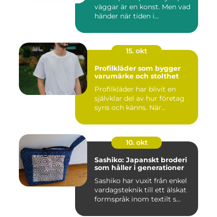
väggar är en konst. Men vad
händer när tiden i...
15. okt
Profilkläder som bygger
varumärke och stolthet
Profilkläder har blivit en
självklar del av hur företag
syns och känns. När...
10. okt
Sashiko: Japanskt broderi
som håller i generationer
Sashiko har vuxit från enkel
vardagsteknik till ett älskat
formspråk inom textilt s...