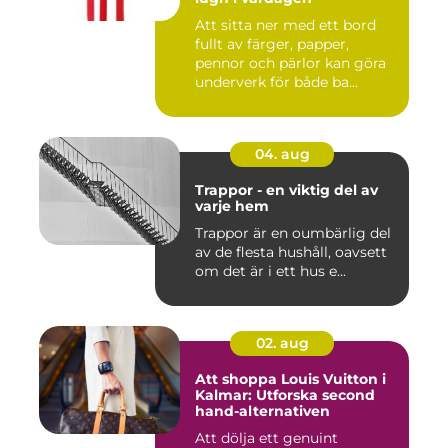
Att sitta ner med ett bord
fullt av färger, papper,
pennor och pärlor kan göra
underverk för både ba...
04. aug
Trappor - en viktig del av
varje hem
Trappor är en oumbärlig del
av de flesta hushåll, oavsett
om det är i ett hus e...
02. aug
Att shoppa Louis Vuitton i
Kalmar: Utforska second
hand-alternativen
Att dölja ett genuint