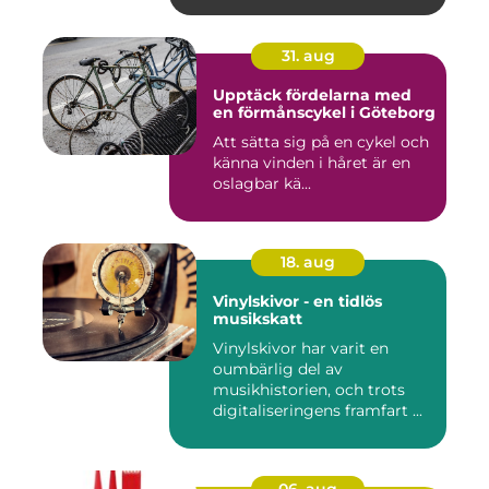
31. aug
Upptäck fördelarna med
en förmånscykel i Göteborg
Att sätta sig på en cykel och
känna vinden i håret är en
oslagbar kä...
18. aug
Vinylskivor - en tidlös
musikskatt
Vinylskivor har varit en
oumbärlig del av
musikhistorien, och trots
digitaliseringens framfart ...