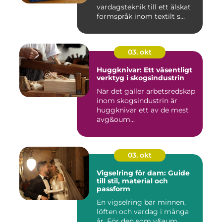
vardagsteknik till ett älskat
formspråk inom textilt s...
03. okt
Huggknivar: Ett väsentligt
verktyg i skogsindustrin
När det gäller arbetsredskap
inom skogsindustrin är
huggknivar ett av de mest
avg&oum...
03. okt
Vigselring för dam: Guide
till stil, material och
passform
En vigselring bär minnen,
löften och vardag i många
år. För den som v&aum...