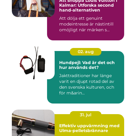
Att shoppa Louis Vuitton i
Kalmar: Utforska second
hand-alternativen
Att dölja ett genuint
modeintresse är nästintill
omöjligt när märken s...
02. aug
Hundpejl: Vad är det och
hur används det?
Jakttraditioner har länge
varit en djupt rotad del av
den svenska kulturen, och
för m&arin...
31. jul
Effektiv uppvärmning med
Ulma-pelletsbrännare