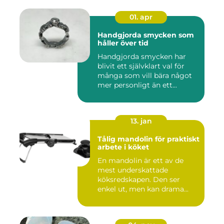
01. apr
Handgjorda smycken som
håller över tid
Handgjorda smycken har
blivit ett självklart val för
många som vill bära något
mer personligt än ett...
13. jan
Tålig mandolin för praktiskt
arbete i köket
En mandolin är ett av de
mest underskattade
köksredskapen. Den ser
enkel ut, men kan drama...