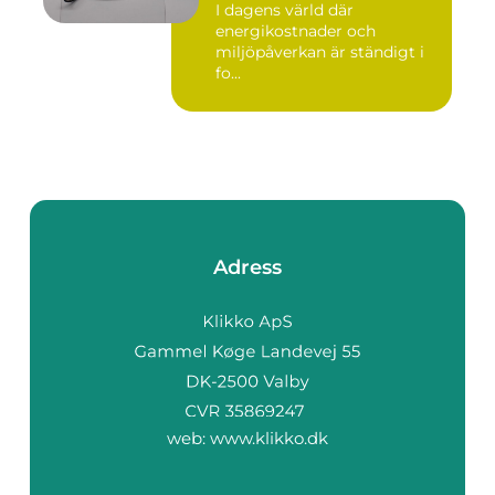
I dagens värld där
energikostnader och
miljöpåverkan är ständigt i
fo...
Adress
web:
www.klikko.dk