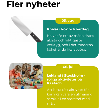
Fler nyheter
05. aug
Knivar i kök och vardag
Knivar är ett av människans
äldsta och viktigaste
verktyg, och i det moderna
köket är de lika avgöra...
06. jul
Lekland i Stockholm -
roliga aktiviteter på
Kaatach
Att hitta rätt aktivitet för
barn kan vara en utmaning,
särskilt i en storstad med
m&...