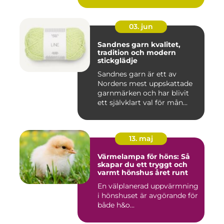
03. jun
Sandnes garn kvalitet,
tradition och modern
stickglädje
Sandnes garn är ett av
Nordens mest uppskattade
garnmärken och har blivit
ett självklart val för mån...
13. maj
Värmelampa för höns: Så
skapar du ett tryggt och
varmt hönshus året runt
En välplanerad uppvärmning
i hönshuset är avgörande för
både h&o...