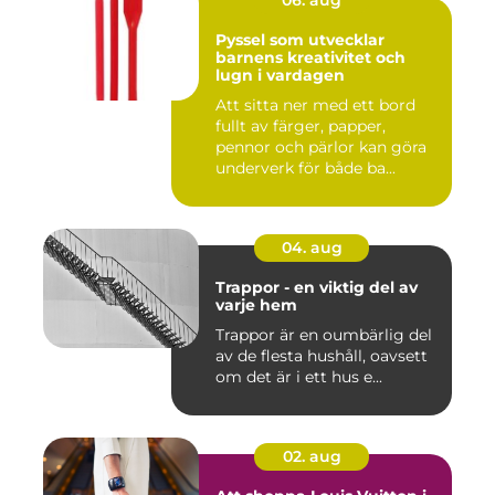
06. aug
Pyssel som utvecklar
barnens kreativitet och
lugn i vardagen
Att sitta ner med ett bord
fullt av färger, papper,
pennor och pärlor kan göra
underverk för både ba...
04. aug
Trappor - en viktig del av
varje hem
Trappor är en oumbärlig del
av de flesta hushåll, oavsett
om det är i ett hus e...
02. aug