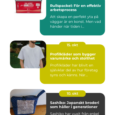
Rullspackel: För en effektiv
arbetsprocess
Att skapa en perfekt yta på
väggar är en konst. Men vad
händer när tiden i...
15. okt
Profilkläder som bygger
varumärke och stolthet
Profilkläder har blivit en
självklar del av hur företag
syns och känns. När...
10. okt
Sashiko: Japanskt broderi
som håller i generationer
Sashiko har vuxit från enkel