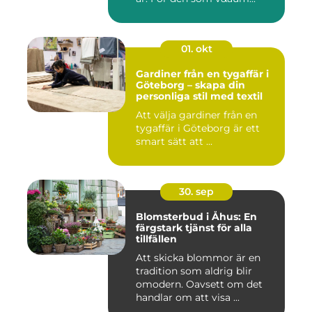
01. okt
Gardiner från en tygaffär i
Göteborg – skapa din
personliga stil med textil
Att välja gardiner från en
tygaffär i Göteborg är ett
smart sätt att ...
30. sep
Blomsterbud i Åhus: En
färgstark tjänst för alla
tillfällen
Att skicka blommor är en
tradition som aldrig blir
omodern. Oavsett om det
handlar om att visa ...