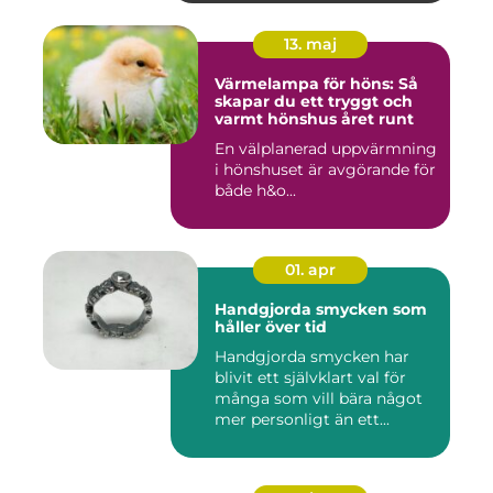
13. maj
Värmelampa för höns: Så
skapar du ett tryggt och
varmt hönshus året runt
En välplanerad uppvärmning
i hönshuset är avgörande för
både h&o...
01. apr
Handgjorda smycken som
håller över tid
Handgjorda smycken har
blivit ett självklart val för
många som vill bära något
mer personligt än ett...