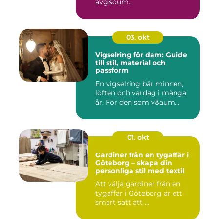
avg&oum...
03. okt
Vigselring för dam: Guide
till stil, material och
passform
En vigselring bär minnen,
löften och vardag i många
år. För den som v&aum...
01. okt
Gardiner från en tygaffär i
Göteborg – skapa din
personliga stil med textil
Att välja gardiner från en
tygaffär i Göteborg är ett
smart sätt att ...