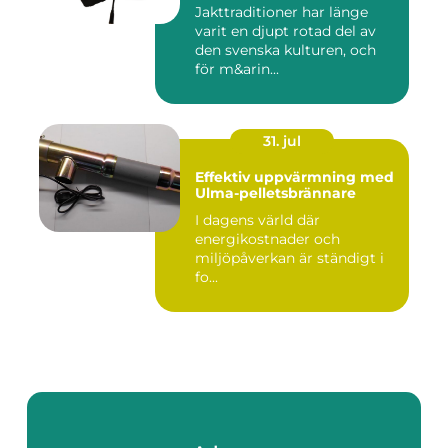
Jakttraditioner har länge
varit en djupt rotad del av
den svenska kulturen, och
för m&arin...
31. jul
Effektiv uppvärmning med
Ulma-pelletsbrännare
I dagens värld där
energikostnader och
miljöpåverkan är ständigt i
fo...