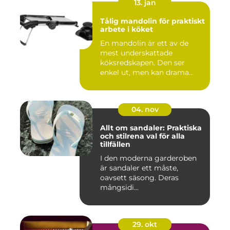
13. jan
Tålig mandolin för praktiskt
arbete i köket
En mandolin är ett av de
mest underskattade
köksredskapen. Den ser
enkel ut, men kan drama...
04. nov
Allt om sandaler: Praktiska
och stilrena val för alla
tillfällen
I den moderna garderoben
är sandaler ett måste,
oavsett säsong. Deras
mångsidi...
29. okt