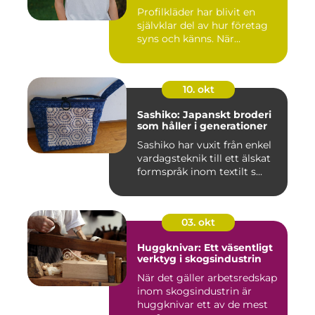
Profilkläder har blivit en
självklar del av hur företag
syns och känns. När...
10. okt
Sashiko: Japanskt broderi
som håller i generationer
Sashiko har vuxit från enkel
vardagsteknik till ett älskat
formspråk inom textilt s...
03. okt
Huggknivar: Ett väsentligt
verktyg i skogsindustrin
När det gäller arbetsredskap
inom skogsindustrin är
huggknivar ett av de mest