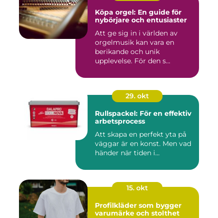
Köpa orgel: En guide för
nybörjare och entusiaster
Att ge sig in i världen av
orgelmusik kan vara en
berikande och unik
upplevelse. För den s...
29. okt
Rullspackel: För en effektiv
arbetsprocess
Att skapa en perfekt yta på
väggar är en konst. Men vad
händer när tiden i...
15. okt
Profilkläder som bygger
varumärke och stolthet