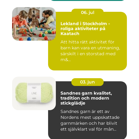
06. jul
Lekland i Stockholm -
roliga aktiviteter på
Kaatach
Att hitta rätt aktivitet för
barn kan vara en utmaning,
särskilt i en storstad med
m&...
03. jun
Sandnes garn kvalitet,
tradition och modern
stickglädje
Sandnes garn är ett av
Nordens mest uppskattade
garnmärken och har blivit
ett självklart val för mån...