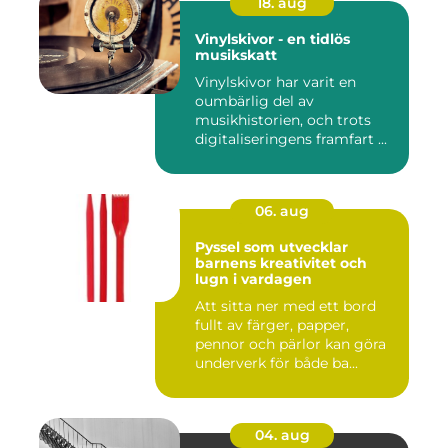
18. aug
Vinylskivor - en tidlös
musikskatt
Vinylskivor har varit en
oumbärlig del av
musikhistorien, och trots
digitaliseringens framfart ...
06. aug
Pyssel som utvecklar
barnens kreativitet och
lugn i vardagen
Att sitta ner med ett bord
fullt av färger, papper,
pennor och pärlor kan göra
underverk för både ba...
04. aug