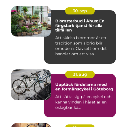
30. sep
Blomsterbud i Åhus: En
färgstark tjänst för alla
tillfällen
Att skicka blommor är en
tradition som aldrig blir
omodern. Oavsett om det
handlar om att visa ...
31. aug
Upptäck fördelarna med
en förmånscykel i Göteborg
Att sätta sig på en cykel och
känna vinden i håret är en
oslagbar kä...