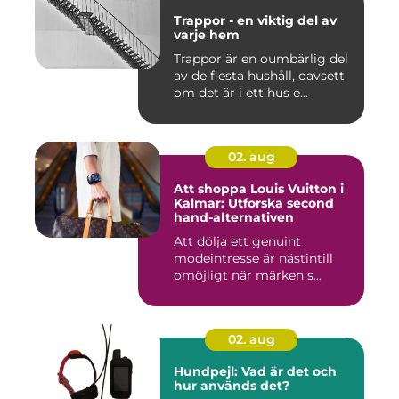
Trappor - en viktig del av
varje hem
Trappor är en oumbärlig del
av de flesta hushåll, oavsett
om det är i ett hus e...
02. aug
Att shoppa Louis Vuitton i
Kalmar: Utforska second
hand-alternativen
Att dölja ett genuint
modeintresse är nästintill
omöjligt när märken s...
02. aug
Hundpejl: Vad är det och
hur används det?