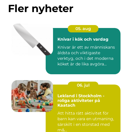
Fler nyheter
05. aug
Knivar i kök och vardag
Knivar är ett av människans
äldsta och viktigaste
verktyg, och i det moderna
köket är de lika avgöra...
06. jul
Lekland i Stockholm -
roliga aktiviteter på
Kaatach
Att hitta rätt aktivitet för
barn kan vara en utmaning,
särskilt i en storstad med
m&...