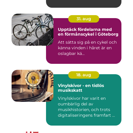
31. aug
Upptäck fördelarna med
en förmånscykel i Göteborg
Att sätta sig på en cykel och
känna vinden i håret är en
oslagbar kä...
18. aug
Vinylskivor - en tidlös
musikskatt
Vinylskivor har varit en
oumbärlig del av
musikhistorien, och trots
digitaliseringens framfart ...