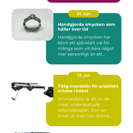
01. apr
Handgjorda smycken som
håller över tid
Handgjorda smycken har
blivit ett självklart val för
många som vill bära något
mer personligt än ett...
13. jan
Tålig mandolin för praktiskt
arbete i köket
En mandolin är ett av de
mest underskattade
köksredskapen. Den ser
enkel ut, men kan drama...