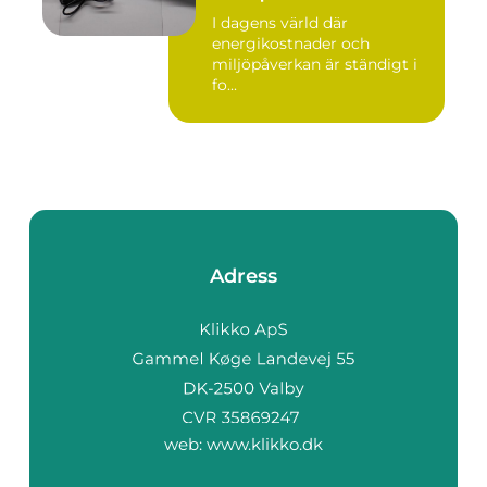
I dagens värld där
energikostnader och
miljöpåverkan är ständigt i
fo...
Adress
web:
www.klikko.dk