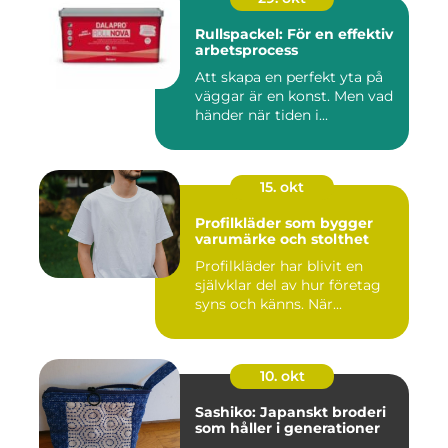
Rullspackel: För en effektiv
arbetsprocess
Att skapa en perfekt yta på
väggar är en konst. Men vad
händer när tiden i...
15. okt
Profilkläder som bygger
varumärke och stolthet
Profilkläder har blivit en
självklar del av hur företag
syns och känns. När...
10. okt
Sashiko: Japanskt broderi
som håller i generationer