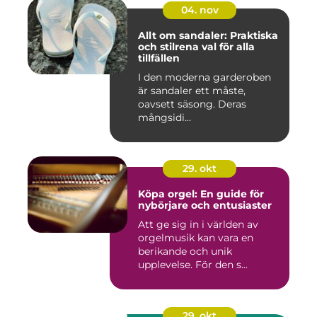
04. nov
Allt om sandaler: Praktiska
och stilrena val för alla
tillfällen
I den moderna garderoben
är sandaler ett måste,
oavsett säsong. Deras
mångsidi...
29. okt
Köpa orgel: En guide för
nybörjare och entusiaster
Att ge sig in i världen av
orgelmusik kan vara en
berikande och unik
upplevelse. För den s...
29. okt