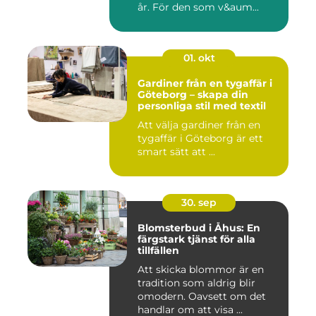
år. För den som v&aum...
01. okt
Gardiner från en tygaffär i
Göteborg – skapa din
personliga stil med textil
Att välja gardiner från en
tygaffär i Göteborg är ett
smart sätt att ...
30. sep
Blomsterbud i Åhus: En
färgstark tjänst för alla
tillfällen
Att skicka blommor är en
tradition som aldrig blir
omodern. Oavsett om det
handlar om att visa ...