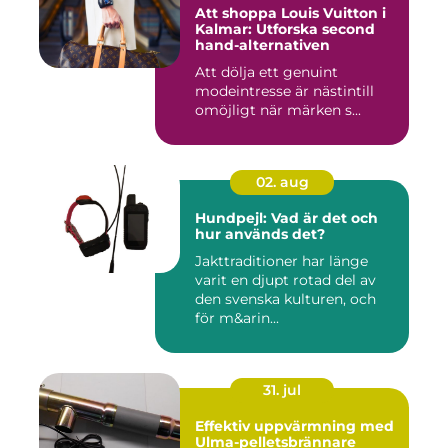
Att shoppa Louis Vuitton i
Kalmar: Utforska second
hand-alternativen
Att dölja ett genuint
modeintresse är nästintill
omöjligt när märken s...
02. aug
Hundpejl: Vad är det och
hur används det?
Jakttraditioner har länge
varit en djupt rotad del av
den svenska kulturen, och
för m&arin...
31. jul
Effektiv uppvärmning med
Ulma-pelletsbrännare