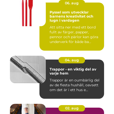
06. aug
Pyssel som utvecklar
barnens kreativitet och
lugn i vardagen
Att sitta ner med ett bord
fullt av färger, papper,
pennor och pärlor kan göra
underverk för både ba...
04. aug
Trappor - en viktig del av
varje hem
Trappor är en oumbärlig del
av de flesta hushåll, oavsett
om det är i ett hus e...
02. aug