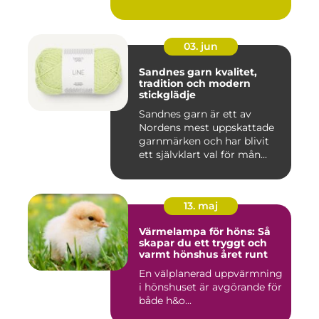
03. jun
Sandnes garn kvalitet,
tradition och modern
stickglädje
Sandnes garn är ett av
Nordens mest uppskattade
garnmärken och har blivit
ett självklart val för mån...
13. maj
Värmelampa för höns: Så
skapar du ett tryggt och
varmt hönshus året runt
En välplanerad uppvärmning
i hönshuset är avgörande för
både h&o...