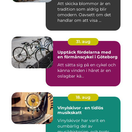
Att skicka blommor är en
tradition som aldrig blir
omodern. Oavsett om det
handlar om att visa ...
31. aug
Upptäck fördelarna med
en förmånscykel i Göteborg
Att sätta sig på en cykel och
känna vinden i håret är en
oslagbar kä...
18. aug
Vinylskivor - en tidlös
musikskatt
Vinylskivor har varit en
oumbärlig del av
musikhistorien, och trots