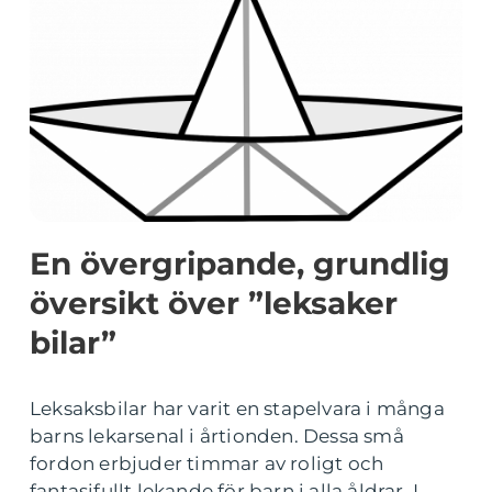
En övergripande, grundlig
översikt över ”leksaker
bilar”
Leksaksbilar har varit en stapelvara i många
barns lekarsenal i årtionden. Dessa små
fordon erbjuder timmar av roligt och
fantasifullt lekande för barn i alla åldrar. I