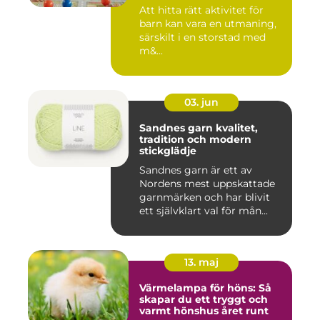
Att hitta rätt aktivitet för
barn kan vara en utmaning,
särskilt i en storstad med
m&...
03. jun
Sandnes garn kvalitet,
tradition och modern
stickglädje
Sandnes garn är ett av
Nordens mest uppskattade
garnmärken och har blivit
ett självklart val för mån...
13. maj
Värmelampa för höns: Så
skapar du ett tryggt och
varmt hönshus året runt