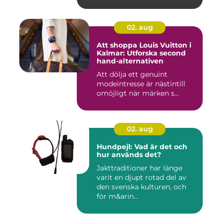
02. aug
Att shoppa Louis Vuitton i
Kalmar: Utforska second
hand-alternativen
Att dölja ett genuint
modeintresse är nästintill
omöjligt när märken s...
02. aug
Hundpejl: Vad är det och
hur används det?
Jakttraditioner har länge
varit en djupt rotad del av
den svenska kulturen, och
för m&arin...