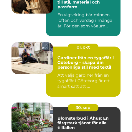
till stil, material och
passform
En vigselring bär minnen,
löften och vardag i många
år. För den som v&aum...
01. okt
Gardiner från en tygaffär i
Göteborg – skapa din
personliga stil med textil
Att välja gardiner från en
tygaffär i Göteborg är ett
smart sätt att ...
30. sep
Blomsterbud i Åhus: En
färgstark tjänst för alla
tillfällen