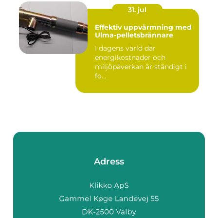
31. jul
Effektiv uppvärmning med
Ulma-pelletsbrännare
I dagens värld där
energikostnader och
miljöpåverkan är ständigt i
fo...
Adress