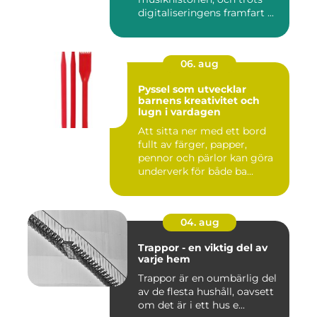
digitaliseringens framfart ...
06. aug
Pyssel som utvecklar
barnens kreativitet och
lugn i vardagen
Att sitta ner med ett bord
fullt av färger, papper,
pennor och pärlor kan göra
underverk för både ba...
04. aug
Trappor - en viktig del av
varje hem
Trappor är en oumbärlig del
av de flesta hushåll, oavsett
om det är i ett hus e...