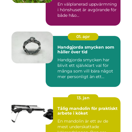
En välplanerad uppvärmning
i hönshuset är avgörande för
både h&o...
01. apr
Handgjorda smycken som
håller över tid
Handgjorda smycken har
blivit ett självklart val för
många som vill bära något
mer personligt än ett...
13. jan
Tålig mandolin för praktiskt
arbete i köket
En mandolin är ett av de
mest underskattade