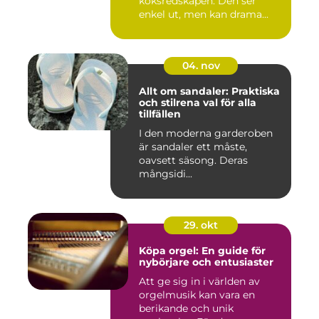
köksredskapen. Den ser
enkel ut, men kan drama...
04. nov
Allt om sandaler: Praktiska
och stilrena val för alla
tillfällen
I den moderna garderoben
är sandaler ett måste,
oavsett säsong. Deras
mångsidi...
29. okt
Köpa orgel: En guide för
nybörjare och entusiaster
Att ge sig in i världen av
orgelmusik kan vara en
berikande och unik