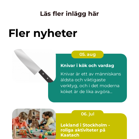
Läs fler inlägg här
Fler nyheter
05. aug
Knivar i kök och vardag
Knivar är ett av människans
äldsta och viktigaste
verktyg, och i det moderna
köket är de lika avgöra...
06. jul
Lekland i Stockholm -
roliga aktiviteter på
Kaatach