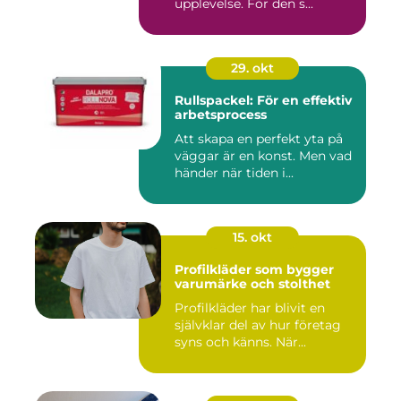
upplevelse. För den s...
29. okt
Rullspackel: För en effektiv
arbetsprocess
Att skapa en perfekt yta på
väggar är en konst. Men vad
händer när tiden i...
15. okt
Profilkläder som bygger
varumärke och stolthet
Profilkläder har blivit en
självklar del av hur företag
syns och känns. När...