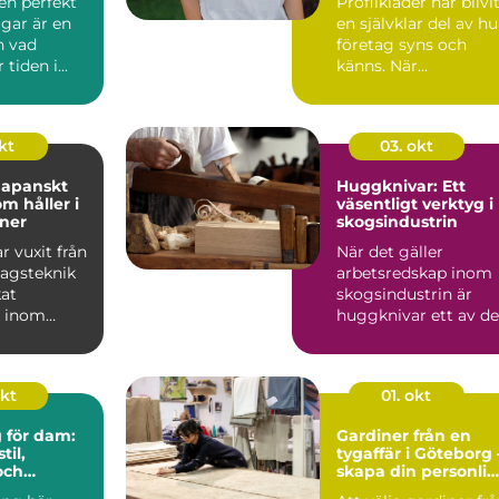
en perfekt
Profilkläder har blivi
gar är en
en självklar del av hu
n vad
företag syns och
tiden i...
känns. När...
okt
03. okt
Japanskt
Huggknivar: Ett
m håller i
väsentligt verktyg i
ner
skogsindustrin
r vuxit från
När det gäller
dagsteknik
arbetsredskap inom
kat
skogsindustrin är
k inom
huggknivar ett av de
mest avg&oum...
okt
01. okt
g för dam:
Gardiner från en
til,
tygaffär i Göteborg 
och
skapa din personli
stil med textil