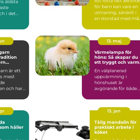
Att hitta rätt aktivite
s äldsta
för barn kan vara en
aste
utmaning, särskilt i
ch i det
en storstad med m&..
öket är de
...
jun
13. maj
garn
Värmelampa för
tradition
höns: Så skapar du
rn
ett tryggt och varm
je
hönshus året runt
arn är ett
En välplanerad
s mest
uppvärmning i
de
hönshuset är
n och har
avgörande för både
jälvklart val
h&o...
apr
13. jan
da
Tålig mandolin för
som håller
praktiskt arbete i
köket