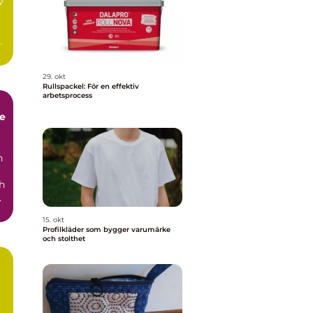
v
n
29. okt
Rullspackel: För en effektiv
arbetsprocess
de
n
h
15. okt
Profilkläder som bygger varumärke
och stolthet