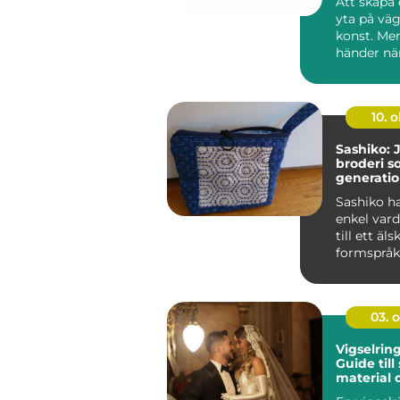
Att skapa 
yta på väg
konst. Me
händer när 
10. 
Sashiko: 
broderi so
generatio
Sashiko ha
enkel var
till ett äls
formsprå
textilt s...
03. 
Vigselrin
Guide till s
material 
passform