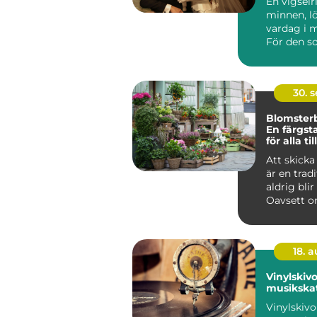
En vigselr
minnen, l
vardag i 
För den s
30. 
Blomsterb
En färgsta
för alla til
Att skick
är en trad
aldrig bli
Oavsett o
handlar om 
18. 
Vinylskivo
musikska
Vinylskivo