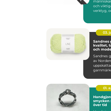
människan
och viktig
verktyg, o
moderna k
lika avgöra
03. 
Sandnes 
kvalitet, 
och mode
stickgläd
Sandnes g
av Norden
uppskatta
garnmärke
blivit ett s
för mån...
01. 
Handgjor
smycken 
över tid