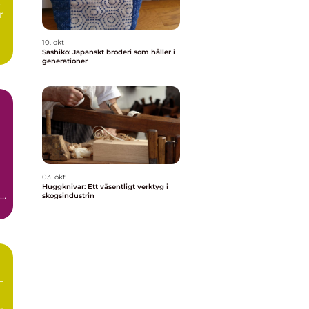
t
r
10. okt
Sashiko: Japanskt broderi som håller i
generationer
03. okt
Huggknivar: Ett väsentligt verktyg i
skogsindustrin
–
ga