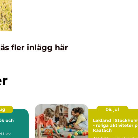
äs fler inlägg här
er
aug
06. jul
kök och
Lekland i Stockhol
- roliga aktiviteter 
Kaatach
ett av