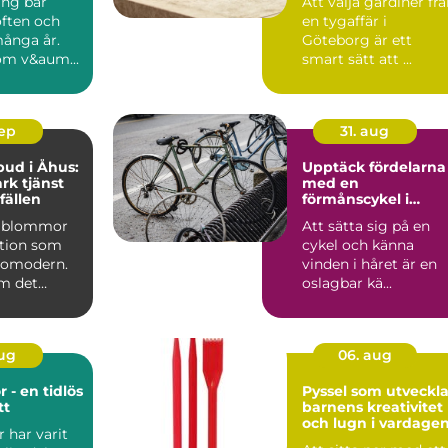
ing bär
Att välja gardiner fr
öften och
en tygaffär i
många år.
Göteborg är ett
om v&aum...
smart sätt att ...
sep
31. aug
ud i Åhus:
Upptäck fördelarna
rk tjänst
med en
lfällen
förmånscykel i
Göteborg
a blommor
Att sätta sig på en
ition som
cykel och känna
r omodern.
vinden i håret är en
m det
oslagbar kä...
att visa ...
aug
06. aug
r - en tidlös
Pyssel som utveckla
tt
barnens kreativitet
och lugn i vardage
r har varit