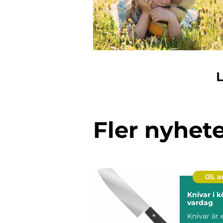
L
Fler nyhet
05. 
Knivar i 
vardag
Knivar är 