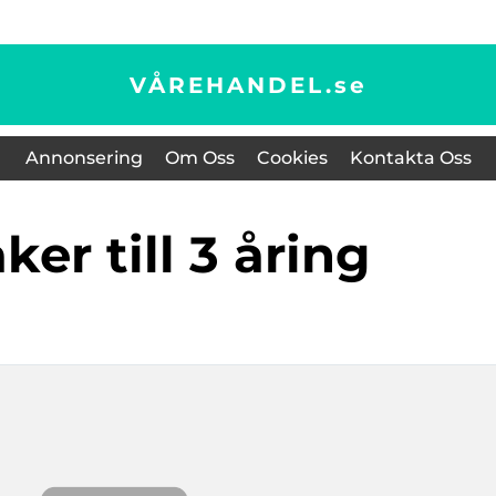
VÅREHANDEL.
se
Annonsering
Om Oss
Cookies
Kontakta Oss
aker till 3 åring