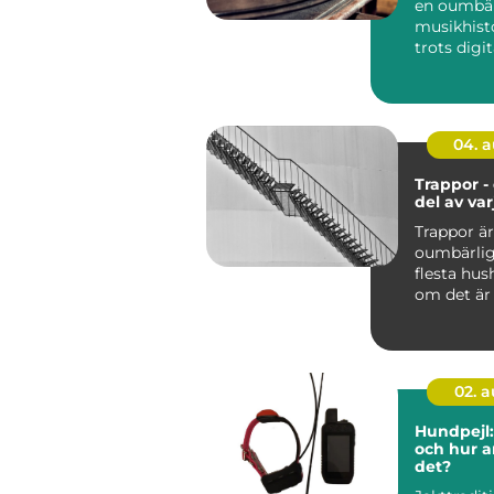
en oumbär
musikhist
trots digi
framfart ...
04. 
Trappor - 
del av va
Trappor är
oumbärlig
flesta hus
om det är i
02. 
Hundpejl:
och hur 
det?