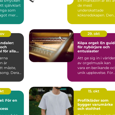
da smycken
En mandolin är ett a
ett självklart
de mest
ånga som
underskattade
något mer
köksredskapen. Den
än ett...
ser enkel ut, men ka
drama...
nov
29. okt
andaler:
Köpa orgel: En gui
 och
för nybörjare och
l för alla
entusiaster
erna
Att ge sig in i världe
n är
av orgelmusik kan
tt måste,
vara en berikande oc
äsong. Deras
unik upplevelse. För
.
den s...
okt
15. okt
el: För en
Profilkläder som
bygger varumärke
cess
och stolthet