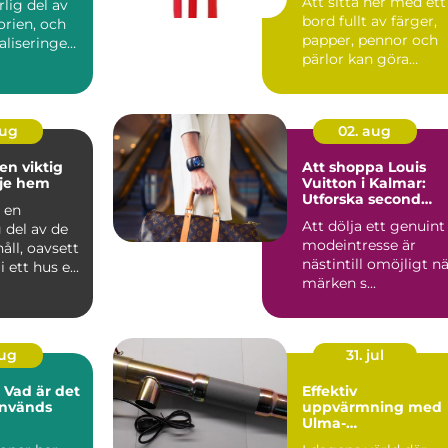
Att sitta ner med ett
lig del av
bord fullt av färger,
orien, och
papper, pennor och
taliseringens
pärlor kan göra
underverk för både
ba...
aug
02. aug
en viktig
Att shoppa Louis
rje hem
Vuitton i Kalmar:
Utforska second
 en
hand-alternativen
Att dölja ett genuint
 del av de
modeintresse är
håll, oavsett
nästintill omöjligt n
 ett hus e...
märken s...
aug
31. jul
 Vad är det
Effektiv
används
uppvärmning med
Ulma-
pelletsbrännare