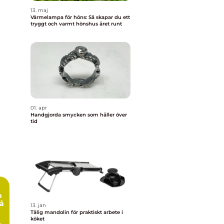
13. maj
Värmelampa för höns: Så skapar du ett
tryggt och varmt hönshus året runt
01. apr
Handgjorda smycken som håller över
tid
m
på
13. jan
Tålig mandolin för praktiskt arbete i
köket