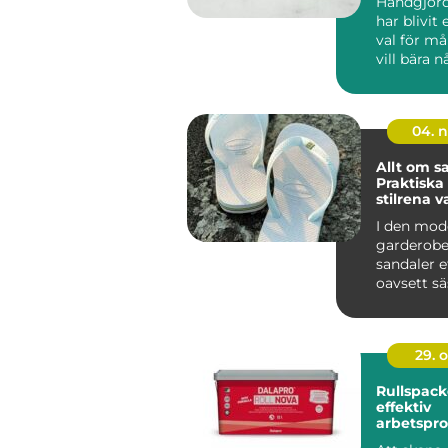
Handgjor
har blivit 
val för m
vill bära 
personligt 
04. 
Allt om s
Praktiska
stilrena va
tillfällen
I den mod
garderobe
sandaler e
oavsett s
mångsidi..
29. 
Rullspack
effektiv
arbetspro