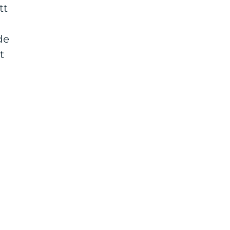
tt
de
t