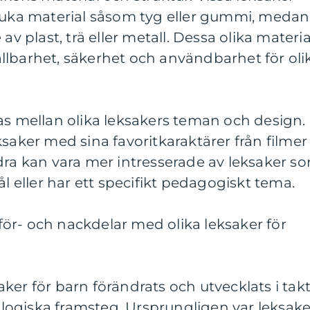
mjuka material såsom tyg eller gummi, medan
av plast, trä eller metall. Dessa olika materia
llbarhet, säkerhet och användbarhet för oli
as mellan olika leksakers teman och design.
ksaker med sina favoritkaraktärer från filmer
dra kan vara mer intresserade av leksaker s
ål eller har ett specifikt pedagogiskt tema.
ör- och nackdelar med olika leksaker för
ker för barn förändrats och utvecklats i tak
ogiska framsteg. Ursprungligen var leksake