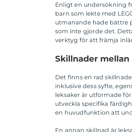
Enligt en undersökning fr
barn som lekte med LEGO
utmanande hade bättre p
som inte gjorde det. Dett
verktyg för att främja inl
Skillnader mellan 
Det finns en rad skillnade
inklusive dess syfte, eg
leksaker är utformade för 
utveckla specifika färdig
en huvudfunktion att und
En annan skillnad är leks