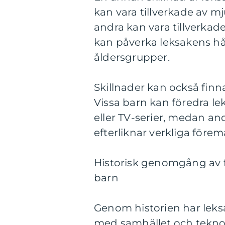
kan vara tillverkade av 
andra kan vara tillverkade 
kan påverka leksakens hå
åldersgrupper.
Skillnader kan också finn
Vissa barn kan föredra le
eller TV-serier, medan an
efterliknar verkliga förem
Historisk genomgång av f
barn
Genom historien har leksa
med samhället och teknol