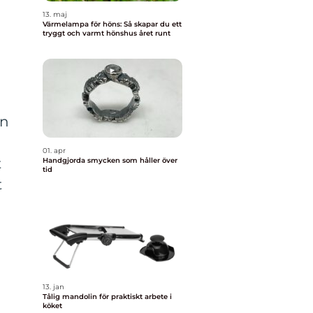
13. maj
Värmelampa för höns: Så skapar du ett
tryggt och varmt hönshus året runt
in
01. apr
t
Handgjorda smycken som håller över
tid
t
13. jan
Tålig mandolin för praktiskt arbete i
köket