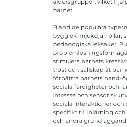
åldersgrupper, vilket hjälp
barnet.
Bland de populära typerna
bygglek, mjukdjur, bilar,
pedagogiska leksaker. Puss
problemlösningsförmåga 
stimulera barnets kreativi
tröst och sällskap åt barne
förbättra barnets hand-ö
sociala färdigheter och l
intresse och sensorisk ut
sociala interaktioner och
specifikt till inlärning oc
och andra grundläggand