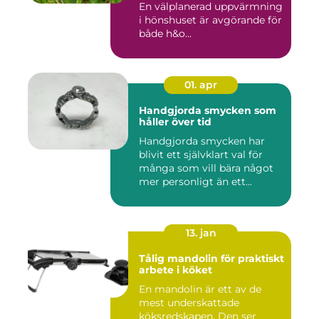
En välplanerad uppvärmning
i hönshuset är avgörande för
både h&o...
01. apr
Handgjorda smycken som
håller över tid
Handgjorda smycken har
blivit ett självklart val för
många som vill bära något
mer personligt än ett...
13. jan
Tålig mandolin för praktiskt
arbete i köket
En mandolin är ett av de
mest underskattade
köksredskapen. Den ser