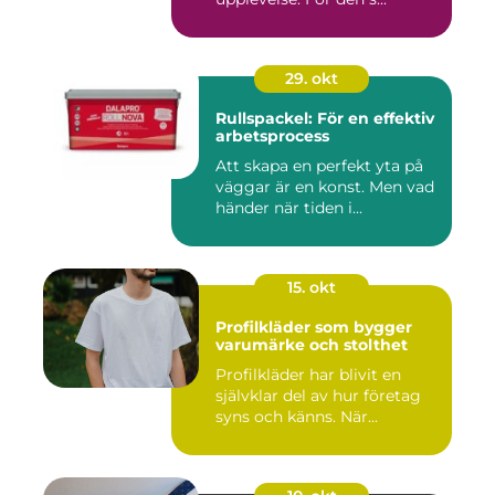
29. okt
Rullspackel: För en effektiv
arbetsprocess
Att skapa en perfekt yta på
väggar är en konst. Men vad
händer när tiden i...
15. okt
Profilkläder som bygger
varumärke och stolthet
Profilkläder har blivit en
självklar del av hur företag
syns och känns. När...