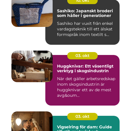
10. okt
Sashiko: Japanskt broderi
som håller i generationer
Sashiko har vuxit från enkel
vardagsteknik till ett älskat
formspråk inom textilt s...
03. okt
Huggknivar: Ett väsentligt
verktyg i skogsindustrin
När det gäller arbetsredskap
inom skogsindustrin är
huggknivar ett av de mest
avg&oum...
03. okt
Vigselring för dam: Guide