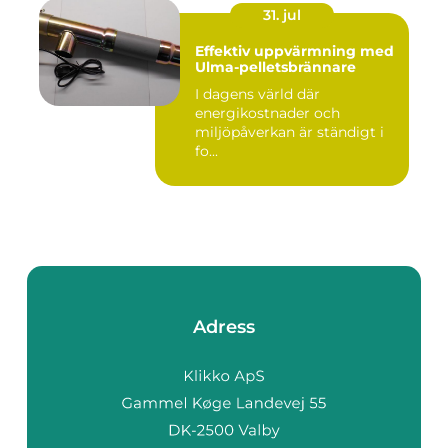
31. jul
Effektiv uppvärmning med
Ulma-pelletsbrännare
I dagens värld där
energikostnader och
miljöpåverkan är ständigt i
fo...
Adress