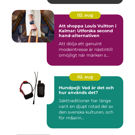
02. aug
Att shoppa Louis Vuitton i
Kalmar: Utforska second
hand-alternativen
Att dölja ett genuint
modeintresse är nästintill
omöjligt när märken s...
02. aug
Hundpejl: Vad är det och
hur används det?
Jakttraditioner har länge
varit en djupt rotad del av
den svenska kulturen, och
för m&arin...