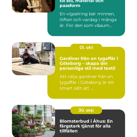
till stil, material och
passform
En vigselring bär minnen,
löften och vardag i många
år. För den som v&aum...
01. okt
Gardiner från en tygaffär i
Göteborg – skapa din
personliga stil med textil
Att välja gardiner från en
tygaffär i Göteborg är ett
smart sätt att ...
30. sep
Blomsterbud i Åhus: En
färgstark tjänst för alla
tillfällen