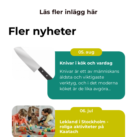
Läs fler inlägg här
Fler nyheter
05. aug
Knivar i kök och vardag
Knivar är ett av människans
äldsta och viktigaste
verktyg, och i det moderna
köket är de lika avgöra...
06. jul
Lekland i Stockholm -
roliga aktiviteter på
Kaatach