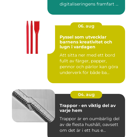
digitaliseringens framfart ...
06. aug
Pyssel som utvecklar
barnens kreativitet och
lugn i vardagen
Att sitta ner med ett bord
fullt av färger, papper,
pennor och pärlor kan göra
underverk för både ba...
04. aug
Trappor - en viktig del av
varje hem
Trappor är en oumbärlig del
av de flesta hushåll, oavsett
om det är i ett hus e...