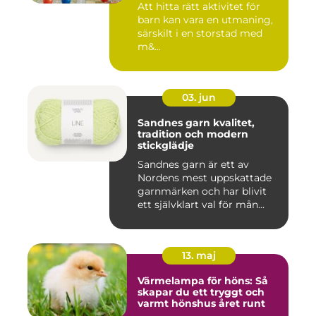
Att hitta rätt aktivitet för
barn kan vara en utmaning,
särskilt i en storstad med
m&...
03. jun
Sandnes garn kvalitet,
tradition och modern
stickglädje
Sandnes garn är ett av
Nordens mest uppskattade
garnmärken och har blivit
ett självklart val för mån...
13. maj
Värmelampa för höns: Så
skapar du ett tryggt och
varmt hönshus året runt