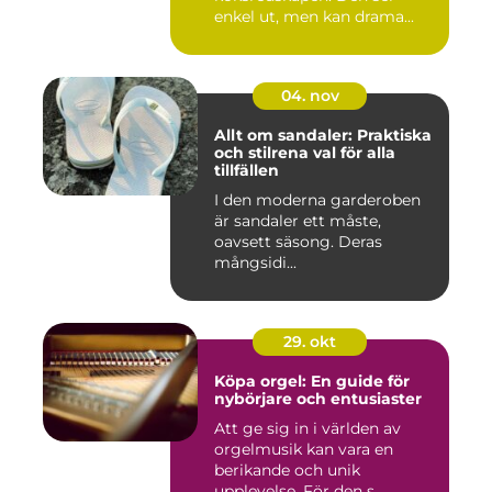
enkel ut, men kan drama...
04. nov
Allt om sandaler: Praktiska
och stilrena val för alla
tillfällen
I den moderna garderoben
är sandaler ett måste,
oavsett säsong. Deras
mångsidi...
29. okt
Köpa orgel: En guide för
nybörjare och entusiaster
Att ge sig in i världen av
orgelmusik kan vara en
berikande och unik
upplevelse. För den s...