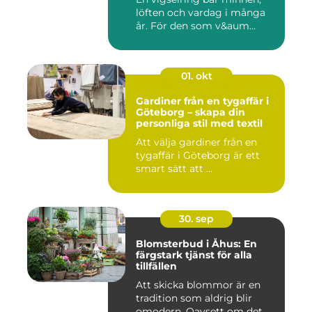
löften och vardag i många
år. För den som v&aum...
01. okt
Gardiner från en tygaffär i
Göteborg – skapa din
personliga stil med textil
Att välja gardiner från en
tygaffär i Göteborg är ett
smart sätt att ...
30. sep
Blomsterbud i Åhus: En
färgstark tjänst för alla
tillfällen
Att skicka blommor är en
tradition som aldrig blir
omodern. Oavsett om det