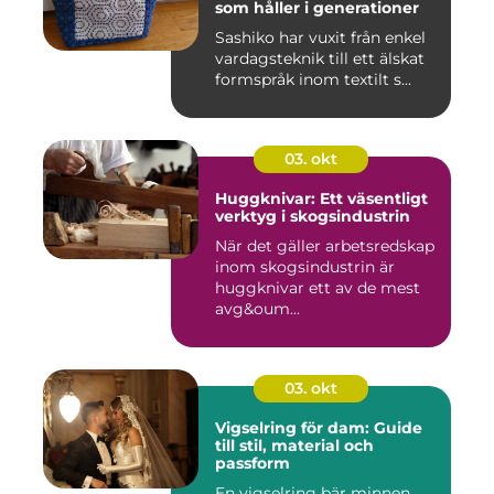
som håller i generationer
Sashiko har vuxit från enkel
vardagsteknik till ett älskat
formspråk inom textilt s...
03. okt
Huggknivar: Ett väsentligt
verktyg i skogsindustrin
När det gäller arbetsredskap
inom skogsindustrin är
huggknivar ett av de mest
avg&oum...
03. okt
Vigselring för dam: Guide
till stil, material och
passform
En vigselring bär minnen,