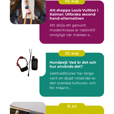
02. aug
Att shoppa Louis Vuitton i
Kalmar: Utforska second
hand-alternativen
Att dölja ett genuint
modeintresse är nästintill
omöjligt när märken s...
02. aug
Hundpejl: Vad är det och
hur används det?
Jakttraditioner har länge
varit en djupt rotad del av
den svenska kulturen, och
för m&arin...
31. jul