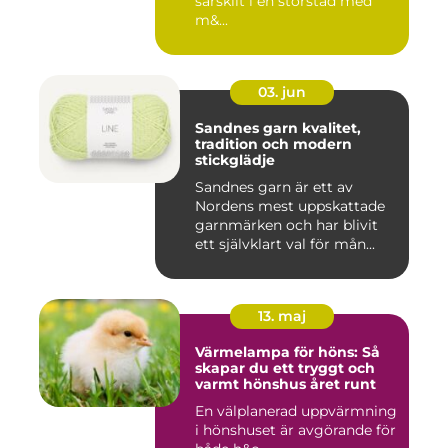
särskilt i en storstad med
m&...
03. jun
Sandnes garn kvalitet,
tradition och modern
stickglädje
Sandnes garn är ett av
Nordens mest uppskattade
garnmärken och har blivit
ett självklart val för mån...
13. maj
Värmelampa för höns: Så
skapar du ett tryggt och
varmt hönshus året runt
En välplanerad uppvärmning
i hönshuset är avgörande för