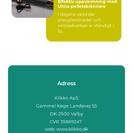
Effektiv uppvärmning med
Ulma-pelletsbrännare
I dagens värld där
energikostnader och
miljöpåverkan är ständigt i
fo...
Adress
web:
www.klikko.dk