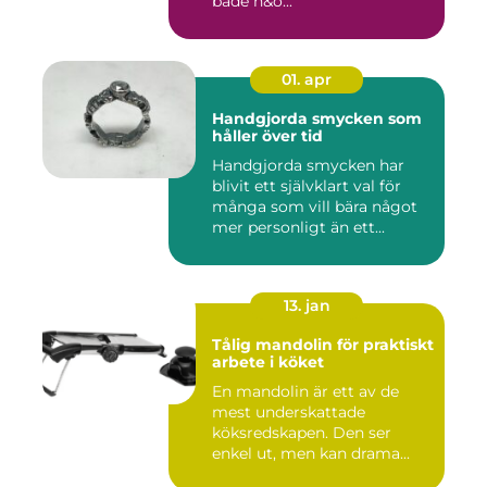
både h&o...
01. apr
Handgjorda smycken som
håller över tid
Handgjorda smycken har
blivit ett självklart val för
många som vill bära något
mer personligt än ett...
13. jan
Tålig mandolin för praktiskt
arbete i köket
En mandolin är ett av de
mest underskattade
köksredskapen. Den ser
enkel ut, men kan drama...