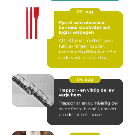
06. aug
Pyssel som utvecklar
barnens kreativitet och
lugn i vardagen
Att sitta ner med ett bord
fullt av färger, papper,
pennor och pärlor kan göra
underverk för både ba...
04. aug
Trappor - en viktig del av
varje hem
Trappor är en oumbärlig del
av de flesta hushåll, oavsett
om det är i ett hus e...