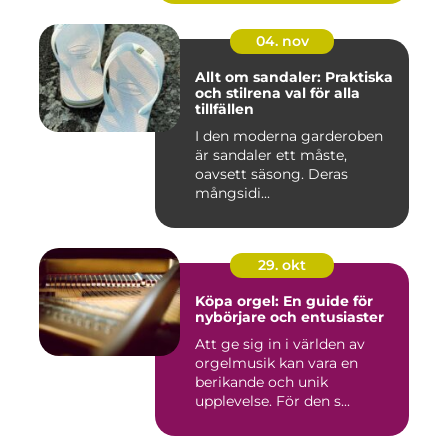
04. nov
Allt om sandaler: Praktiska
och stilrena val för alla
tillfällen
I den moderna garderoben
är sandaler ett måste,
oavsett säsong. Deras
mångsidi...
29. okt
Köpa orgel: En guide för
nybörjare och entusiaster
Att ge sig in i världen av
orgelmusik kan vara en
berikande och unik
upplevelse. För den s...