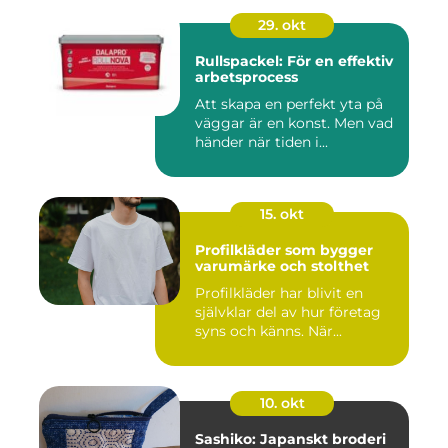
29. okt
Rullspackel: För en effektiv
arbetsprocess
Att skapa en perfekt yta på
väggar är en konst. Men vad
händer när tiden i...
15. okt
Profilkläder som bygger
varumärke och stolthet
Profilkläder har blivit en
självklar del av hur företag
syns och känns. När...
10. okt
Sashiko: Japanskt broderi