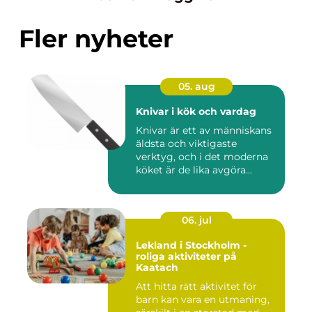
Fler nyheter
05. aug
Knivar i kök och vardag
Knivar är ett av människans
äldsta och viktigaste
verktyg, och i det moderna
köket är de lika avgöra...
06. jul
Lekland i Stockholm -
roliga aktiviteter på
Kaatach
Att hitta rätt aktivitet för
barn kan vara en utmaning,