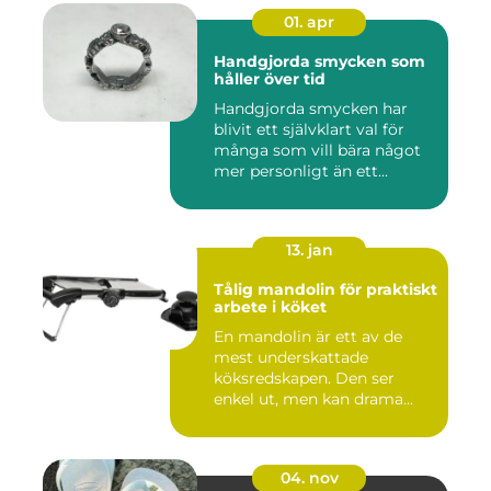
01. apr
Handgjorda smycken som
håller över tid
Handgjorda smycken har
blivit ett självklart val för
många som vill bära något
mer personligt än ett...
13. jan
Tålig mandolin för praktiskt
arbete i köket
En mandolin är ett av de
mest underskattade
köksredskapen. Den ser
enkel ut, men kan drama...
04. nov