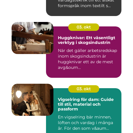
vardagsteknik till ett älskat
formspråk inom textilt s...
03. okt
Huggknivar: Ett väsentligt
verktyg i skogsindustrin
När det gäller arbetsredskap
inom skogsindustrin är
huggknivar ett av de mest
avg&oum...
03. okt
Vigselring för dam: Guide
till stil, material och
passform
En vigselring bär minnen,
löften och vardag i många
år. För den som v&aum...