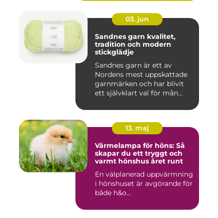
03. jun
Sandnes garn kvalitet,
tradition och modern
stickglädje
Sandnes garn är ett av
Nordens mest uppskattade
garnmärken och har blivit
ett självklart val för mån...
13. maj
Värmelampa för höns: Så
skapar du ett tryggt och
varmt hönshus året runt
En välplanerad uppvärmning
i hönshuset är avgörande för
både h&o...