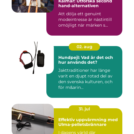
Kalmar: Utforska second
hand-alternativen
Att dölja ett genuint
modeintresse är nästintill
omöjligt när märken s...
02. aug
Hundpejl: Vad är det och
hur används det?
Jakttraditioner har länge
varit en djupt rotad del av
den svenska kulturen, och
för m&arin...
31. jul
Effektiv uppvärmning med
Ulma-pelletsbrännare
I dagens värld där