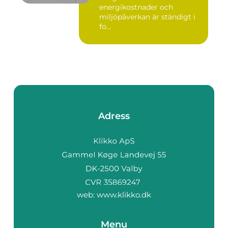
energikostnader och
miljöpåverkan är ständigt i
fo...
Adress
web:
www.klikko.dk
Menu