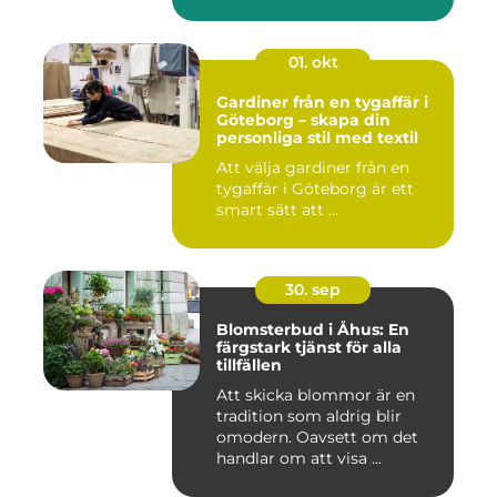
01. okt
Gardiner från en tygaffär i
Göteborg – skapa din
personliga stil med textil
Att välja gardiner från en
tygaffär i Göteborg är ett
smart sätt att ...
30. sep
Blomsterbud i Åhus: En
färgstark tjänst för alla
tillfällen
Att skicka blommor är en
tradition som aldrig blir
omodern. Oavsett om det
handlar om att visa ...