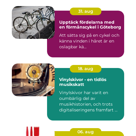
31. aug
Upptäck fördelarna med
en förmånscykel i Göteborg
Att sätta sig på en cykel och
känna vinden i håret är en
oslagbar kä...
18. aug
Vinylskivor - en tidlös
musikskatt
Vinylskivor har varit en
oumbärlig del av
musikhistorien, och trots
digitaliseringens framfart ...
06. aug