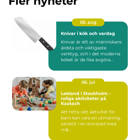
Fler nyheter
05. aug
Knivar i kök och vardag
Knivar är ett av människans
äldsta och viktigaste
verktyg, och i det moderna
köket är de lika avgöra...
06. jul
Lekland i Stockholm -
roliga aktiviteter på
Kaatach
Att hitta rätt aktivitet för
barn kan vara en utmaning,
särskilt i en storstad med
m&...