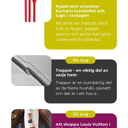
Pyssel som utvecklar
barnens kreativitet och
lugn i vardagen
Att sitta ner med ett bord
fullt av färger, papper,
pennor och pärlor kan göra
underverk för både ba...
04. aug
Trappor - en viktig del av
varje hem
Trappor är en oumbärlig del
av de flesta hushåll, oavsett
om det är i ett hus e...
02. aug
Att shoppa Louis Vuitton i