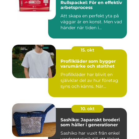
Rullspackel: För en effektiv
arbetsprocess
Att skapa en perfekt yta på
väggar är en konst. Men vad
händer när tiden i...
15. okt
Profilkläder som bygger
varumärke och stolthet
Profilkläder har blivit en
självklar del av hur företag
syns och känns. När...
10. okt
Sashiko: Japanskt broderi
som håller i generationer
Sashiko har vuxit från enkel