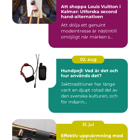
Att shoppa Louis Vuitton i
Kalmar: Utforska second
hand-alternativen
Att dölja ett genuint
modeintresse är nästintill
omöjligt när märken s...
02. aug
Hundpejl: Vad är det och
hur används det?
Jakttraditioner har länge
varit en djupt rotad del av
den svenska kulturen, och
för m&arin...
31. jul
Effektiv uppvärmning med