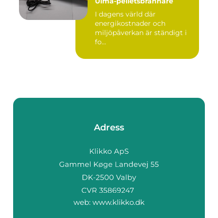
Ulma-pelletsbrännare
I dagens värld där
energikostnader och
miljöpåverkan är ständigt i
fo...
Adress
web:
www.klikko.dk