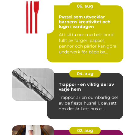
06. aug
Pyssel som utvecklar
barnens kreativitet och
lugn i vardagen
Att sitta ner med ett bord
fullt av färger, papper,
pennor och pärlor kan göra
underverk för både ba...
04. aug
Trappor - en viktig del av
varje hem
Trappor är en oumbärlig del
av de flesta hushåll, oavsett
om det är i ett hus e...
02. aug