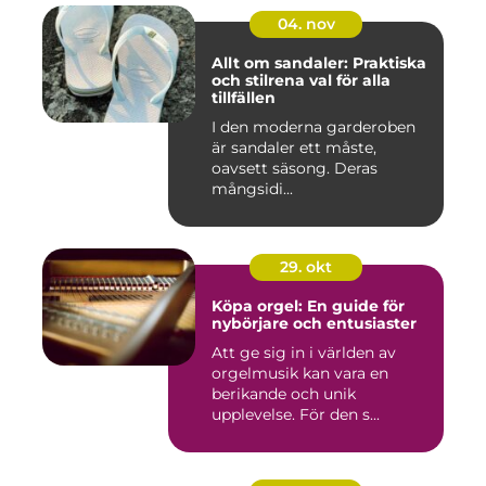
04. nov
Allt om sandaler: Praktiska
och stilrena val för alla
tillfällen
I den moderna garderoben
är sandaler ett måste,
oavsett säsong. Deras
mångsidi...
29. okt
Köpa orgel: En guide för
nybörjare och entusiaster
Att ge sig in i världen av
orgelmusik kan vara en
berikande och unik
upplevelse. För den s...