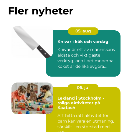
Fler nyheter
05. aug
Knivar i kök och vardag
Knivar är ett av människans
äldsta och viktigaste
verktyg, och i det moderna
köket är de lika avgöra...
06. jul
Lekland i Stockholm -
roliga aktiviteter på
Kaatach
Att hitta rätt aktivitet för
barn kan vara en utmaning,
särskilt i en storstad med