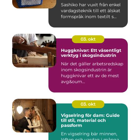
Sashiko har vuxit från enkel
vardagsteknik till ett älskat
formspråk inom textilt s...
03. okt
Huggknivar: Ett väsentligt
verktyg i skogsindustrin
När det gäller arbetsredskap
inom skogsindustrin är
huggknivar ett av de mest
avg&oum...
03. okt
Vigselring för dam: Guide
till stil, material och
passform
En vigselring bär minnen,
löften och vardag i många