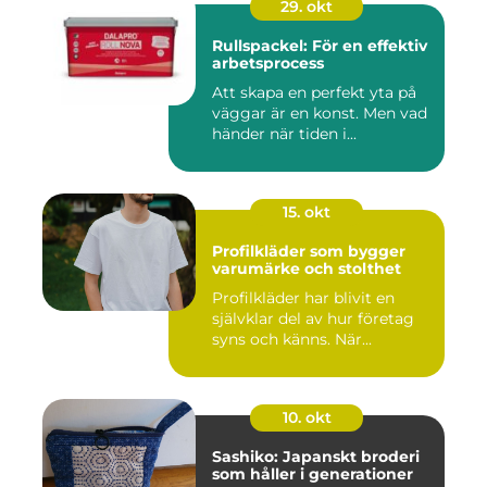
29. okt
Rullspackel: För en effektiv
arbetsprocess
Att skapa en perfekt yta på
väggar är en konst. Men vad
händer när tiden i...
15. okt
Profilkläder som bygger
varumärke och stolthet
Profilkläder har blivit en
självklar del av hur företag
syns och känns. När...
10. okt
Sashiko: Japanskt broderi
som håller i generationer