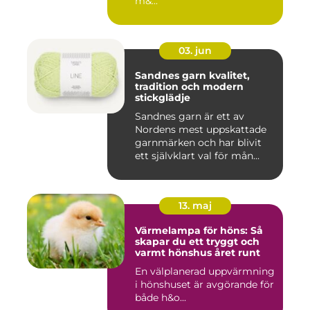
m&...
03. jun
Sandnes garn kvalitet,
tradition och modern
stickglädje
Sandnes garn är ett av
Nordens mest uppskattade
garnmärken och har blivit
ett självklart val för mån...
13. maj
Värmelampa för höns: Så
skapar du ett tryggt och
varmt hönshus året runt
En välplanerad uppvärmning
i hönshuset är avgörande för
både h&o...