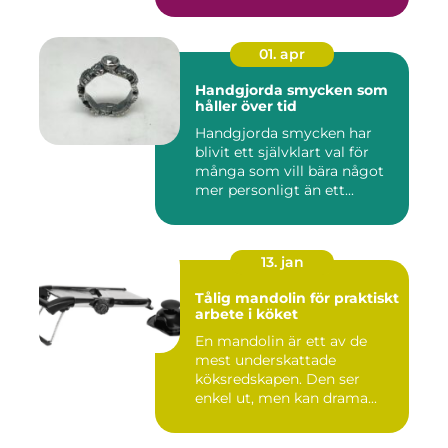
01. apr
Handgjorda smycken som
håller över tid
Handgjorda smycken har
blivit ett självklart val för
många som vill bära något
mer personligt än ett...
13. jan
Tålig mandolin för praktiskt
arbete i köket
En mandolin är ett av de
mest underskattade
köksredskapen. Den ser
enkel ut, men kan drama...