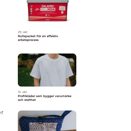
29. okt
Rullspackel: För en effektiv
arbetsprocess
15. okt
Profilkläder som bygger varumärke
och stolthet
er