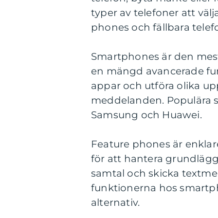
typer av telefoner att väl
phones och fällbara telef
Smartphones är den mest 
en mängd avancerade funk
appar och utföra olika upp
meddelanden. Populära 
Samsung och Huawei.
Feature phones är enkla
för att hantera grundlä
samtal och skicka textm
funktionerna hos smartp
alternativ.