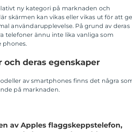
relativt ny kategori på marknaden och
r skärmen kan vikas eller vikas ut för att g
ptimal användarupplevelse. På grund av deras
ra telefoner ännu inte lika vanliga som
e phones.
r och deras egenskaper
modeller av smartphones finns det några so
tående på marknaden.
en av Apples flaggskeppstelefon,