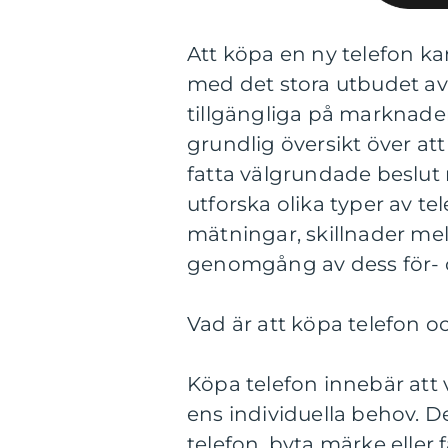
Att köpa en ny telefon ka
med det stora utbudet av
tillgängliga på marknaden 
grundlig översikt över at
fatta välgrundade beslut n
utforska olika typer av te
mätningar, skillnader mel
genomgång av dess för- 
Vad är att köpa telefon oc
Köpa telefon innebär att
ens individuella behov. D
telefon, byta märke eller f