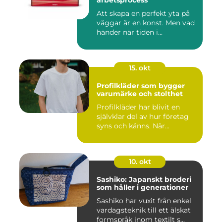
Att skapa en perfekt yta på
väggar är en konst. Men vad
händer när tiden i...
15. okt
Profilkläder som bygger
varumärke och stolthet
Profilkläder har blivit en
självklar del av hur företag
syns och känns. När...
10. okt
Sashiko: Japanskt broderi
som håller i generationer
Sashiko har vuxit från enkel
vardagsteknik till ett älskat
formspråk inom textilt s...