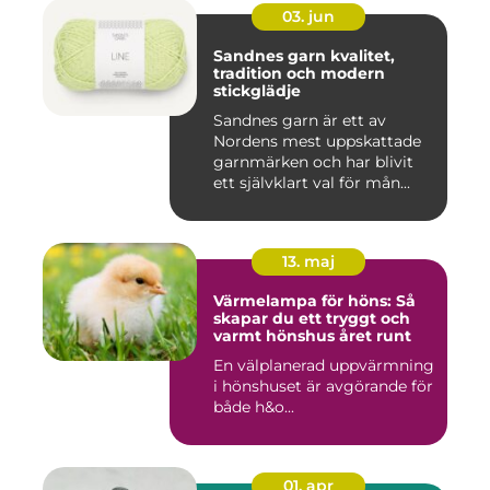
03. jun
Sandnes garn kvalitet,
tradition och modern
stickglädje
Sandnes garn är ett av
Nordens mest uppskattade
garnmärken och har blivit
ett självklart val för mån...
13. maj
Värmelampa för höns: Så
skapar du ett tryggt och
varmt hönshus året runt
En välplanerad uppvärmning
i hönshuset är avgörande för
både h&o...
01. apr