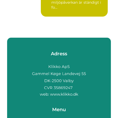
miljöpåverkan är ständigt i
fo...
Adress
web:
www.klikko.dk
Menu