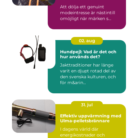
Att dölja ett genuint
modeintresse är nästintill
omöjligt när märken s...
02. aug
Hundpejl: Vad är det och
hur används det?
Jakttraditioner har länge
varit en djupt rotad del av
den svenska kulturen, och
för m&arin...
31. jul
Effektiv uppvärmning med
Ulma-pelletsbrännare
I dagens värld där
energikostnader och