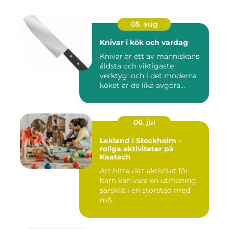
05. aug
Knivar i kök och vardag
Knivar är ett av människans
äldsta och viktigaste
verktyg, och i det moderna
köket är de lika avgöra...
06. jul
Lekland i Stockholm -
roliga aktiviteter på
Kaatach
Att hitta rätt aktivitet för
barn kan vara en utmaning,
särskilt i en storstad med
m&...