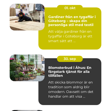
01. okt
Gardiner från en tygaffär i
Göteborg – skapa din
personliga stil med textil
Att välja gardiner från en
tygaffär i Göteborg är ett
smart sätt att ...
30. sep
Blomsterbud i Åhus: En
färgstark tjänst för alla
tillfällen
Att skicka blommor är en
tradition som aldrig blir
omodern. Oavsett om det
handlar om att visa ...