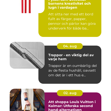
barnens kreativitet och
lugn i vardagen
Att sitta ner med ett bord
fullt av färger, papper,
pennor och pärlor kan göra
underverk för både ba...
04. aug
Trappor - en viktig del av
varje hem
Trappor är en oumbärlig del
av de flesta hushåll, oavsett
om det är i ett hus e...
02. aug
Att shoppa Louis Vuitton i
Kalmar: Utforska second
hand-alternativen