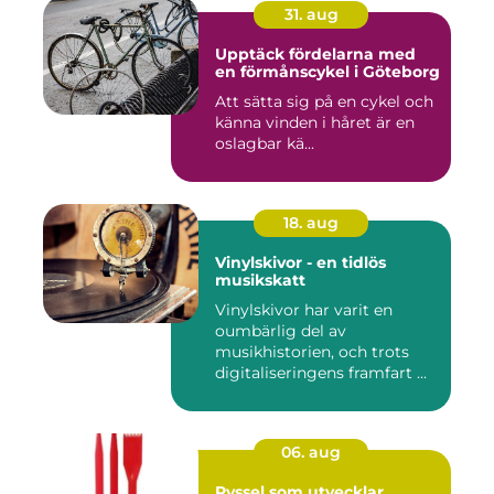
31. aug
Upptäck fördelarna med
en förmånscykel i Göteborg
Att sätta sig på en cykel och
känna vinden i håret är en
oslagbar kä...
18. aug
Vinylskivor - en tidlös
musikskatt
Vinylskivor har varit en
oumbärlig del av
musikhistorien, och trots
digitaliseringens framfart ...
06. aug
Pyssel som utvecklar