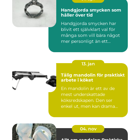
Handgjorda smycken som
håller över tid
Handgjorda smycken har
blivit ett självklart val för
många som vill bära något
mer personligt än ett...
13. jan
Tålig mandolin för praktiskt
arbete i köket
En mandolin är ett av de
mest underskattade
köksredskapen. Den ser
enkel ut, men kan drama...
04. nov
Allt om sandaler: Praktiska