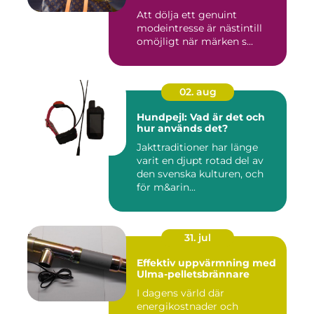
Att dölja ett genuint
modeintresse är nästintill
omöjligt när märken s...
02. aug
Hundpejl: Vad är det och
hur används det?
Jakttraditioner har länge
varit en djupt rotad del av
den svenska kulturen, och
för m&arin...
31. jul
Effektiv uppvärmning med
Ulma-pelletsbrännare
I dagens värld där
energikostnader och