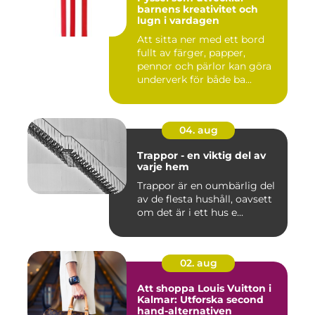
barnens kreativitet och
lugn i vardagen
Att sitta ner med ett bord
fullt av färger, papper,
pennor och pärlor kan göra
underverk för både ba...
04. aug
Trappor - en viktig del av
varje hem
Trappor är en oumbärlig del
av de flesta hushåll, oavsett
om det är i ett hus e...
02. aug
Att shoppa Louis Vuitton i
Kalmar: Utforska second
hand-alternativen