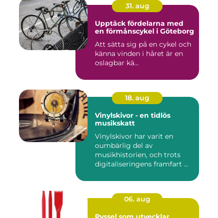
31. aug
Upptäck fördelarna med
en förmånscykel i Göteborg
Att sätta sig på en cykel och
känna vinden i håret är en
oslagbar kä...
18. aug
Vinylskivor - en tidlös
musikskatt
Vinylskivor har varit en
oumbärlig del av
musikhistorien, och trots
digitaliseringens framfart ...
06. aug
Pyssel som utvecklar