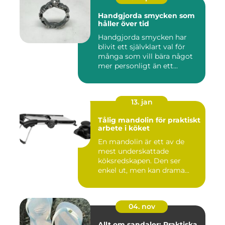
Handgjorda smycken som
håller över tid
Handgjorda smycken har
blivit ett självklart val för
många som vill bära något
mer personligt än ett...
13. jan
Tålig mandolin för praktiskt
arbete i köket
En mandolin är ett av de
mest underskattade
köksredskapen. Den ser
enkel ut, men kan drama...
04. nov
Allt om sandaler: Praktiska