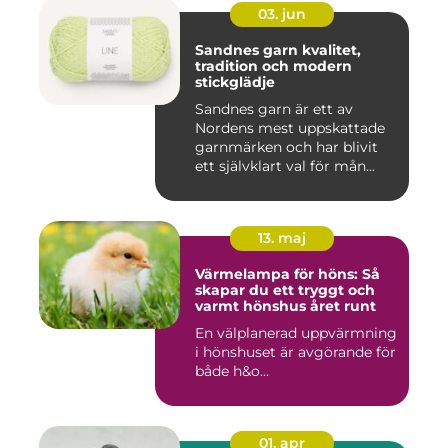
03. jun
Sandnes garn kvalitet,
tradition och modern
stickglädje
Sandnes garn är ett av
Nordens mest uppskattade
garnmärken och har blivit
ett självklart val för mån...
13. maj
Värmelampa för höns: Så
skapar du ett tryggt och
varmt hönshus året runt
En välplanerad uppvärmning
i hönshuset är avgörande för
både h&o...
01. apr