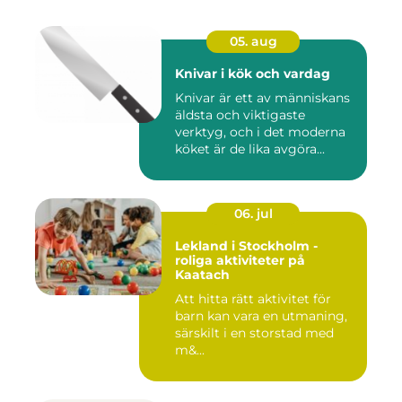
05. aug
Knivar i kök och vardag
Knivar är ett av människans
äldsta och viktigaste
verktyg, och i det moderna
köket är de lika avgöra...
06. jul
Lekland i Stockholm -
roliga aktiviteter på
Kaatach
Att hitta rätt aktivitet för
barn kan vara en utmaning,
särskilt i en storstad med
m&...