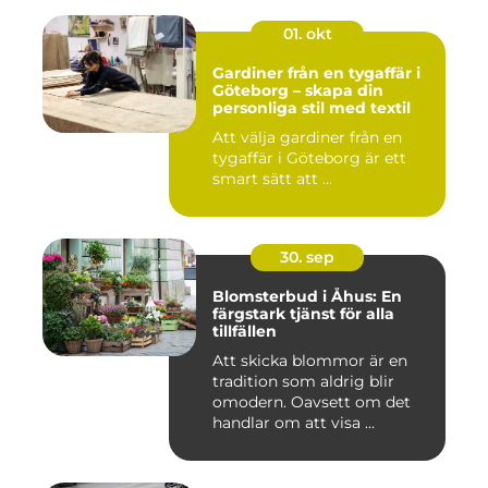
01. okt
Gardiner från en tygaffär i
Göteborg – skapa din
personliga stil med textil
Att välja gardiner från en
tygaffär i Göteborg är ett
smart sätt att ...
30. sep
Blomsterbud i Åhus: En
färgstark tjänst för alla
tillfällen
Att skicka blommor är en
tradition som aldrig blir
omodern. Oavsett om det
handlar om att visa ...