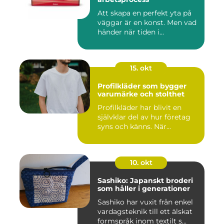
Att skapa en perfekt yta på
väggar är en konst. Men vad
händer när tiden i...
15. okt
Profilkläder som bygger
varumärke och stolthet
Profilkläder har blivit en
självklar del av hur företag
syns och känns. När...
10. okt
Sashiko: Japanskt broderi
som håller i generationer
Sashiko har vuxit från enkel
vardagsteknik till ett älskat
formspråk inom textilt s...