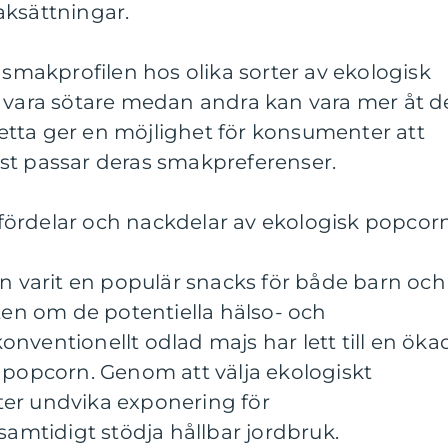
aksättningar.
 smakprofilen hos olika sorter av ekologisk
n vara sötare medan andra kan vara mer åt d
 Detta ger en möjlighet för konsumenter att
st passar deras smakpreferenser.
ördelar och nackdelar av ekologisk popcor
rn varit en populär snacks för både barn och
n om de potentiella hälso- och
nventionellt odlad majs har lett till en öka
 popcorn. Genom att välja ekologiskt
er undvika exponering för
mtidigt stödja hållbar jordbruk.