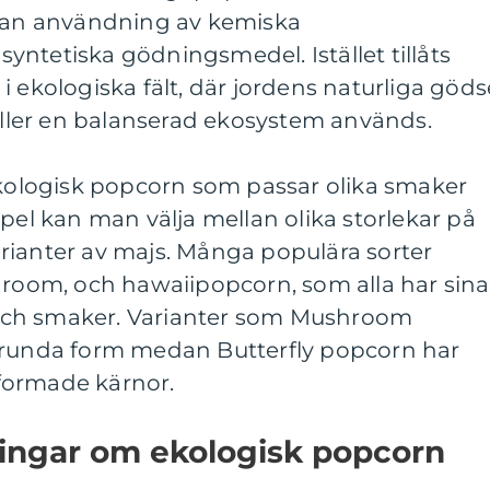
utan användning av kemiska
ntetiska gödningsmedel. Istället tillåts
i ekologiska fält, där jordens naturliga göds
ler en balanserad ekosystem används.
ekologisk popcorn som passar olika smaker
mpel kan man välja mellan olika storlekar på
rianter av majs. Många populära sorter
hroom, och hawaiipopcorn, som alla har sina
och smaker. Varianter som Mushroom
 runda form medan Butterfly popcorn har
lsformade kärnor.
ningar om ekologisk popcorn