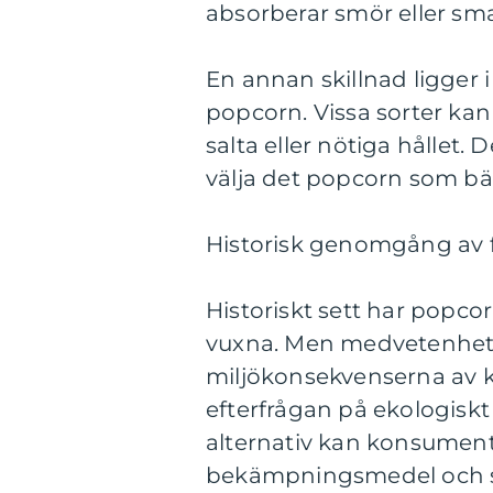
absorberar smör eller sm
En annan skillnad ligger i
popcorn. Vissa sorter ka
salta eller nötiga hållet.
välja det popcorn som bä
Historisk genomgång av f
Historiskt sett har popco
vuxna. Men medvetenhete
miljökonsekvenserna av ko
efterfrågan på ekologiskt
alternativ kan konsument
bekämpningsmedel och sa