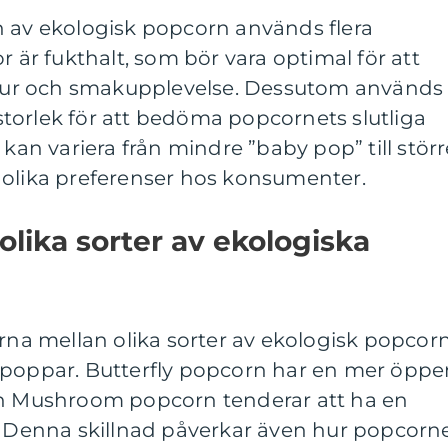
n av ekologisk popcorn används flera
r är fukthalt, som bör vara optimal för att
extur och smakupplevelse. Dessutom används
torlek för att bedöma popcornets slutliga
 kan variera från mindre ”baby pop” till störr
 olika preferenser hos konsumenter.
olika sorter av ekologiska
erna mellan olika sorter av ekologisk popcor
 poppar. Butterfly popcorn har en mer öppe
an Mushroom popcorn tenderar att ha en
m. Denna skillnad påverkar även hur popcorn