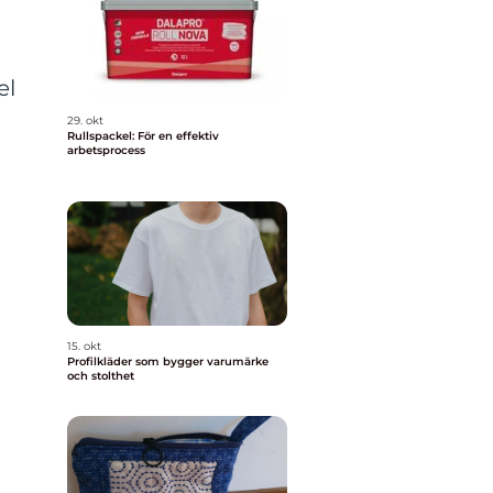
el
29. okt
Rullspackel: För en effektiv
arbetsprocess
15. okt
Profilkläder som bygger varumärke
och stolthet