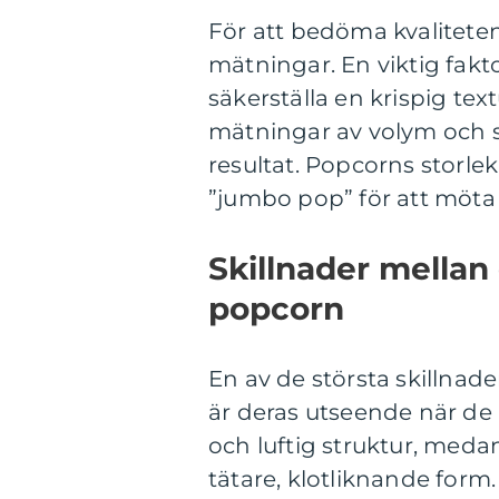
För att bedöma kvalitete
mätningar. En viktig fakto
säkerställa en krispig t
mätningar av volym och s
resultat. Popcorns storlek
”jumbo pop” för att möta
Skillnader mellan 
popcorn
En av de största skillnad
är deras utseende när de
och luftig struktur, med
tätare, klotliknande for