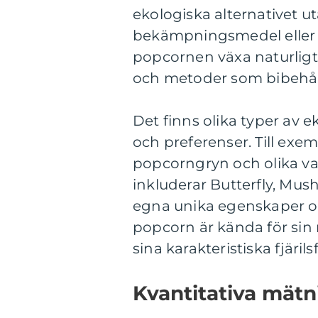
ekologiska alternativet 
bekämpningsmedel eller sy
popcornen växa naturligt 
och metoder som bibehål
Det finns olika typer av 
och preferenser. Till exe
popcorngryn och olika va
inkluderar Butterfly, Mus
egna unika egenskaper 
popcorn är kända för sin
sina karakteristiska fjäri
Kvantitativa mät