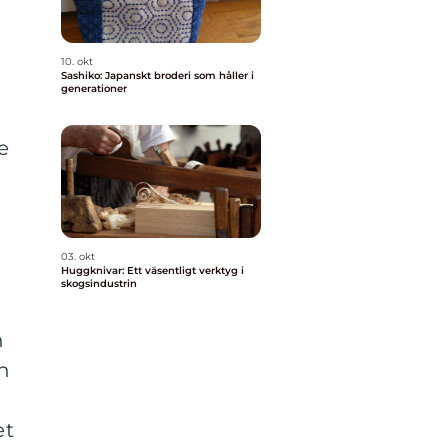
10. okt
Sashiko: Japanskt broderi som håller i
generationer
e
03. okt
Huggknivar: Ett väsentligt verktyg i
skogsindustrin
n
n
et