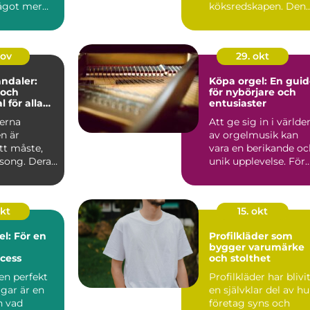
något mer
köksredskapen. Den
än ett...
ser enkel ut, men ka
drama...
nov
29. okt
andaler:
Köpa orgel: En gui
 och
för nybörjare och
l för alla
entusiaster
erna
Att ge sig in i världe
n är
av orgelmusik kan
tt måste,
vara en berikande oc
äsong. Deras
unik upplevelse. För
.
den s...
okt
15. okt
el: För en
Profilkläder som
bygger varumärke
cess
och stolthet
en perfekt
Profilkläder har blivi
gar är en
en självklar del av hu
n vad
företag syns och