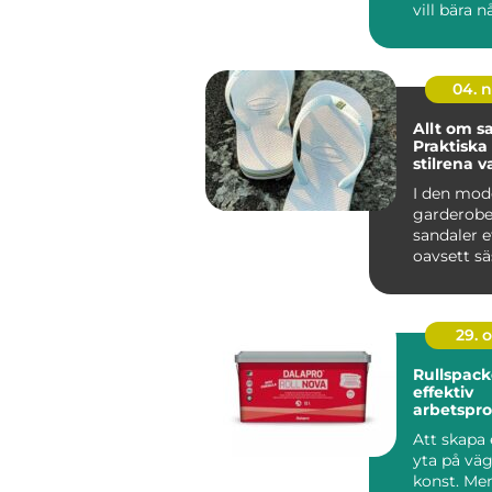
vill bära 
personligt 
04. 
Allt om s
Praktiska
stilrena va
tillfällen
I den mod
garderobe
sandaler e
oavsett s
mångsidi..
29. 
Rullspack
effektiv
arbetspro
Att skapa 
yta på väg
konst. Me