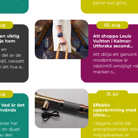
pärlor kan göra
underverk för både
ba...
aug
02. aug
en viktig
Att shoppa Louis
rje hem
Vuitton i Kalmar:
Utforska second
 en
hand-alternativen
Att dölja ett genuint
 del av de
modeintresse är
håll, oavsett
nästintill omöjligt n
 ett hus e...
märken s...
aug
31. jul
 Vad är det
Effektiv
används
uppvärmning med
Ulma-
pelletsbrännare
ioner har
I dagens värld där
t en djupt
energikostnader och
av den
miljöpåverkan är