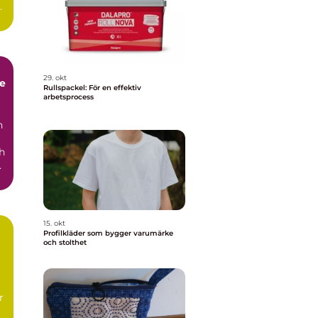
n
29. okt
de
Rullspackel: För en effektiv
arbetsprocess
n
h
15. okt
Profilkläder som bygger varumärke
och stolthet
t
r