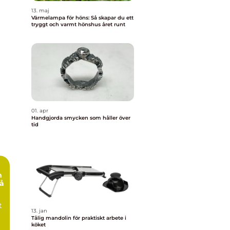
13. maj
Värmelampa för höns: Så skapar du ett
tryggt och varmt hönshus året runt
01. apr
Handgjorda smycken som håller över
tid
m
på
t
13. jan
Tålig mandolin för praktiskt arbete i
köket