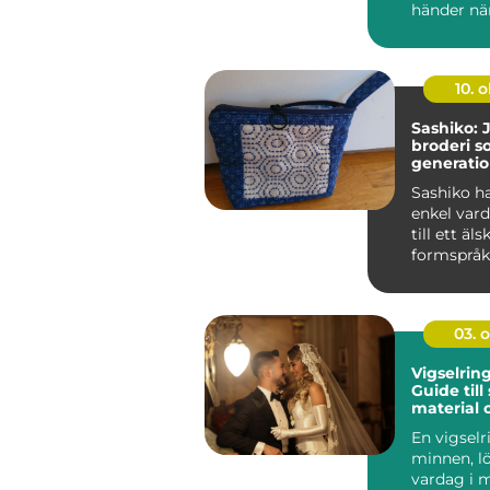
händer när 
10. 
Sashiko: 
broderi so
generatio
Sashiko ha
enkel var
till ett äls
formsprå
textilt s...
03. 
Vigselrin
Guide till s
material 
passform
En vigselr
minnen, l
vardag i 