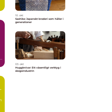
10. okt
Sashiko: Japanskt broderi som håller i
generationer
03. okt
Huggknivar: Ett väsentligt verktyg i
skogsindustrin
–
ga
ån