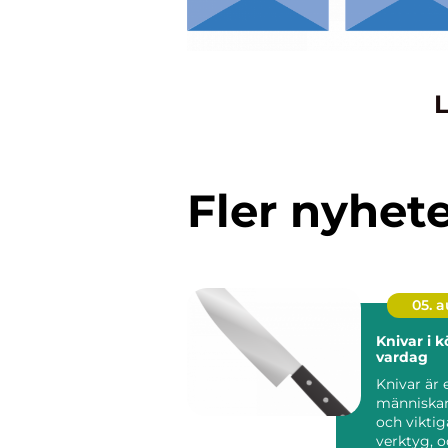
L
Fler nyhet
05. 
Knivar i 
vardag
Knivar är 
människan
och viktig
verktyg, o