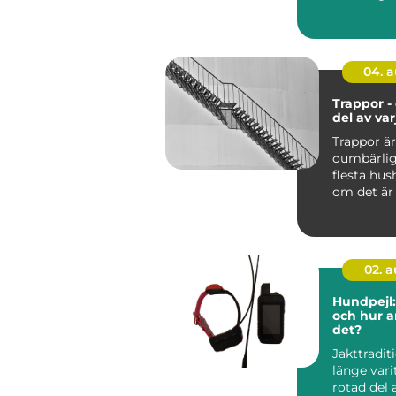
framfart ...
04. 
Trappor - 
del av va
Trappor är
oumbärlig
flesta hus
om det är i
02. 
Hundpejl:
och hur 
det?
Jakttradit
länge vari
rotad del 