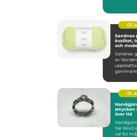
moderna k
lika avgöra
03. 
Sandnes 
kvalitet, 
och mode
stickgläd
Sandnes g
av Norden
uppskatta
garnmärke
blivit ett s
för mån...
01. 
Handgjor
smycken 
över tid
Handgjor
har blivit 
val för m