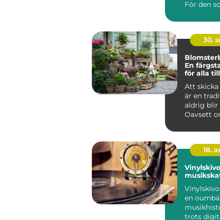
För den s
30. 
Blomsterb
En färgsta
för alla til
Att skick
är en trad
aldrig bli
Oavsett o
handlar om 
18. 
Vinylskivo
musikska
Vinylskivo
en oumbär
musikhist
trots digi