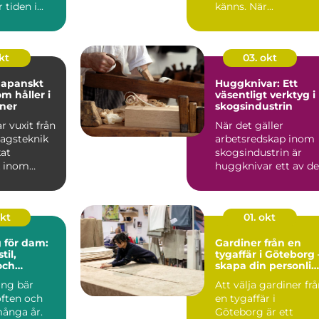
tiden i...
känns. När...
okt
03. okt
Japanskt
Huggknivar: Ett
m håller i
väsentligt verktyg i
ner
skogsindustrin
r vuxit från
När det gäller
dagsteknik
arbetsredskap inom
kat
skogsindustrin är
k inom
huggknivar ett av de
mest avg&oum...
okt
01. okt
g för dam:
Gardiner från en
til,
tygaffär i Göteborg 
och
skapa din personli
stil med textil
ing bär
Att välja gardiner fr
öften och
en tygaffär i
många år.
Göteborg är ett