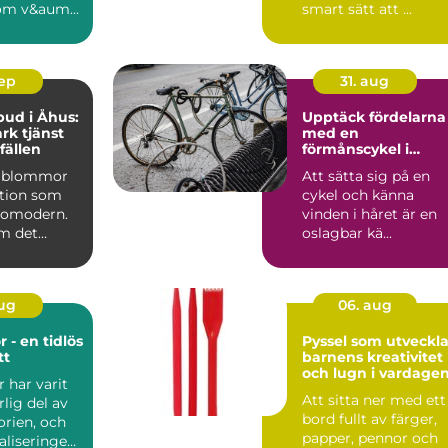
om v&aum...
smart sätt att ...
sep
31. aug
ud i Åhus:
Upptäck fördelarna
rk tjänst
med en
lfällen
förmånscykel i
Göteborg
a blommor
Att sätta sig på en
ition som
cykel och känna
r omodern.
vinden i håret är en
m det
oslagbar kä...
att visa ...
aug
06. aug
r - en tidlös
Pyssel som utveckla
tt
barnens kreativitet
och lugn i vardage
r har varit
Att sitta ner med ett
lig del av
bord fullt av färger,
orien, och
papper, pennor och
taliseringens