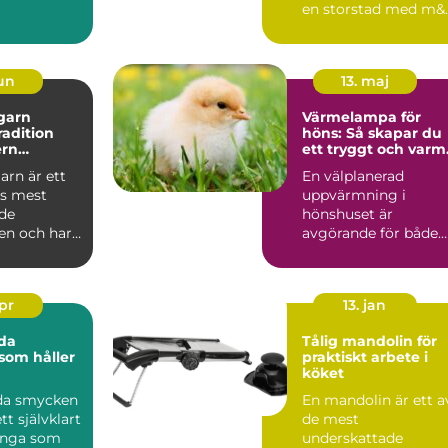
en storstad med m&..
öket är de
...
jun
13. maj
garn
Värmelampa för
tradition
höns: Så skapar du
rn
ett tryggt och varm
je
hönshus året runt
arn är ett
En välplanerad
s mest
uppvärmning i
de
hönshuset är
n och har
avgörande för både
jälvklart val
h&o...
apr
13. jan
da
Tålig mandolin för
som håller
praktiskt arbete i
köket
da smycken
En mandolin är ett a
ett självklart
de mest
ånga som
underskattade