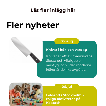
Läs fler inlägg här
Fler nyheter
05. aug
Knivar i kök och vardag
Knivar är ett av människans
äldsta och viktigaste
verktyg, och i det moderna
köket är de lika avgöra...
06. jul
Lekland i Stockholm -
roliga aktiviteter på
Kaatach