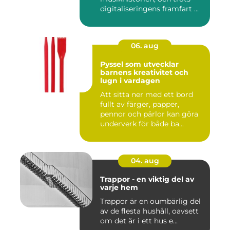
digitaliseringens framfart ...
06. aug
Pyssel som utvecklar
barnens kreativitet och
lugn i vardagen
Att sitta ner med ett bord
fullt av färger, papper,
pennor och pärlor kan göra
underverk för både ba...
04. aug
Trappor - en viktig del av
varje hem
Trappor är en oumbärlig del
av de flesta hushåll, oavsett
om det är i ett hus e...