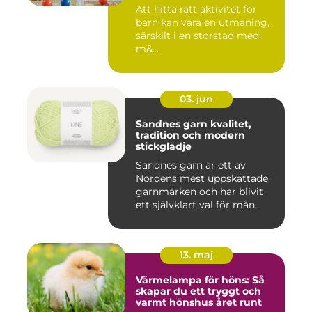
Att hitta rätt aktivitet för
barn kan vara en utmaning,
särskilt i en storstad med
m&...
03. jun
Sandnes garn kvalitet,
tradition och modern
stickglädje
Sandnes garn är ett av
Nordens mest uppskattade
garnmärken och har blivit
ett självklart val för mån...
13. maj
Värmelampa för höns: Så
skapar du ett tryggt och
varmt hönshus året runt