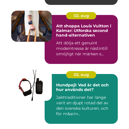
02. aug
Att shoppa Louis Vuitton i
Kalmar: Utforska second
hand-alternativen
Att dölja ett genuint
modeintresse är nästintill
omöjligt när märken s...
02. aug
Hundpejl: Vad är det och
hur används det?
Jakttraditioner har länge
varit en djupt rotad del av
den svenska kulturen, och
för m&arin...