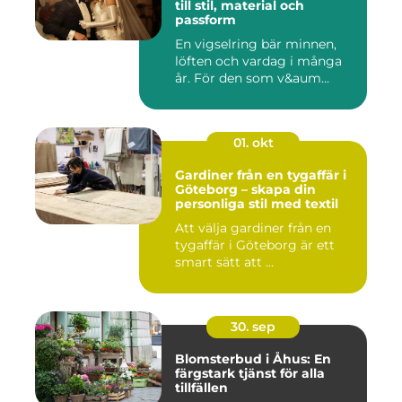
till stil, material och
passform
En vigselring bär minnen,
löften och vardag i många
år. För den som v&aum...
01. okt
Gardiner från en tygaffär i
Göteborg – skapa din
personliga stil med textil
Att välja gardiner från en
tygaffär i Göteborg är ett
smart sätt att ...
30. sep
Blomsterbud i Åhus: En
färgstark tjänst för alla
tillfällen