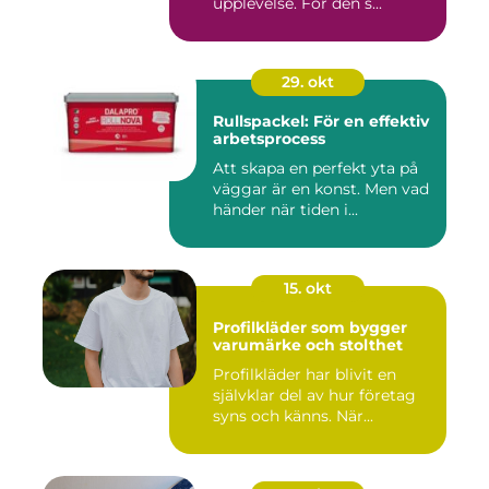
upplevelse. För den s...
29. okt
Rullspackel: För en effektiv
arbetsprocess
Att skapa en perfekt yta på
väggar är en konst. Men vad
händer när tiden i...
15. okt
Profilkläder som bygger
varumärke och stolthet
Profilkläder har blivit en
självklar del av hur företag
syns och känns. När...