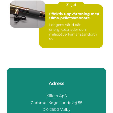
31. jul
Effektiv uppvärmning med
Ulma-pelletsbrännare
I dagens värld där
energikostnader och
miljöpåverkan är ständigt i
fo...
Adress