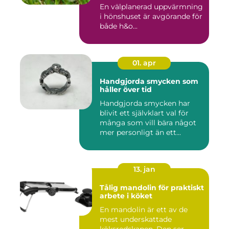
En välplanerad uppvärmning
i hönshuset är avgörande för
både h&o...
01. apr
Handgjorda smycken som
håller över tid
Handgjorda smycken har
blivit ett självklart val för
många som vill bära något
mer personligt än ett...
13. jan
Tålig mandolin för praktiskt
arbete i köket
En mandolin är ett av de
mest underskattade