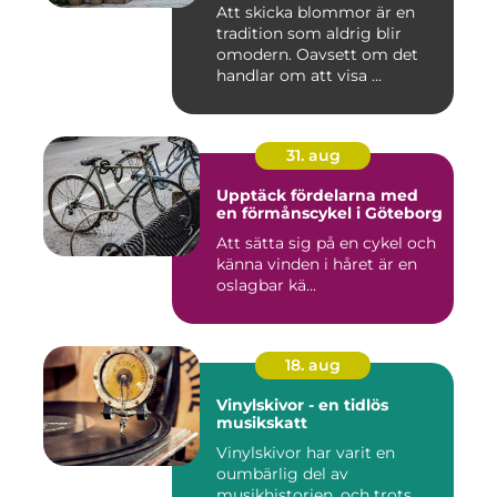
Att skicka blommor är en
tradition som aldrig blir
omodern. Oavsett om det
handlar om att visa ...
31. aug
Upptäck fördelarna med
en förmånscykel i Göteborg
Att sätta sig på en cykel och
känna vinden i håret är en
oslagbar kä...
18. aug
Vinylskivor - en tidlös
musikskatt
Vinylskivor har varit en
oumbärlig del av
musikhistorien, och trots