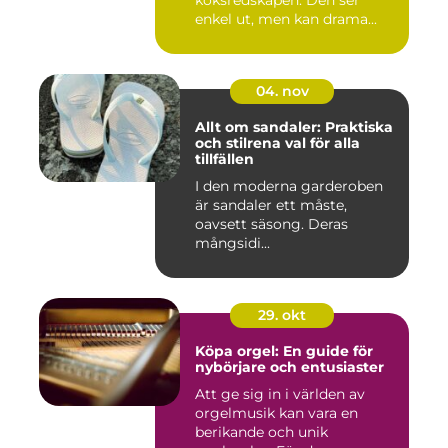
köksredskapen. Den ser
enkel ut, men kan drama...
04. nov
Allt om sandaler: Praktiska
och stilrena val för alla
tillfällen
I den moderna garderoben
är sandaler ett måste,
oavsett säsong. Deras
mångsidi...
29. okt
Köpa orgel: En guide för
nybörjare och entusiaster
Att ge sig in i världen av
orgelmusik kan vara en
berikande och unik