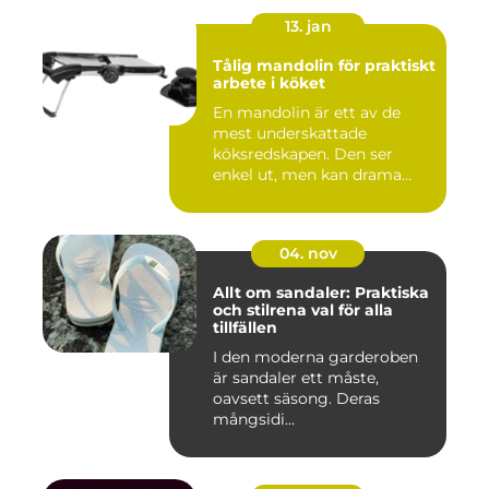
13. jan
Tålig mandolin för praktiskt
arbete i köket
En mandolin är ett av de
mest underskattade
köksredskapen. Den ser
enkel ut, men kan drama...
04. nov
Allt om sandaler: Praktiska
och stilrena val för alla
tillfällen
I den moderna garderoben
är sandaler ett måste,
oavsett säsong. Deras
mångsidi...