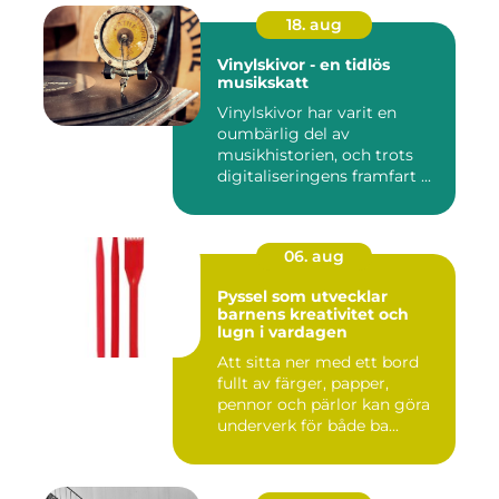
18. aug
Vinylskivor - en tidlös
musikskatt
Vinylskivor har varit en
oumbärlig del av
musikhistorien, och trots
digitaliseringens framfart ...
06. aug
Pyssel som utvecklar
barnens kreativitet och
lugn i vardagen
Att sitta ner med ett bord
fullt av färger, papper,
pennor och pärlor kan göra
underverk för både ba...