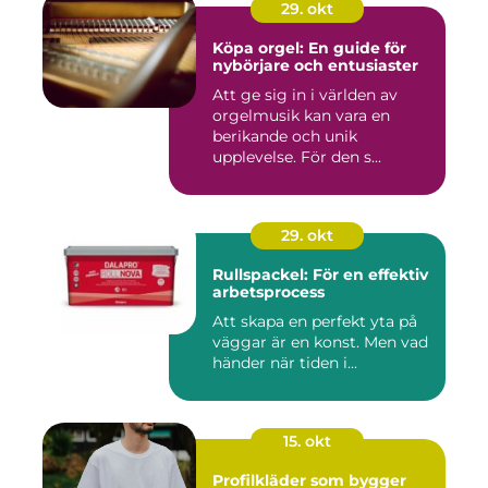
29. okt
Köpa orgel: En guide för
nybörjare och entusiaster
Att ge sig in i världen av
orgelmusik kan vara en
berikande och unik
upplevelse. För den s...
29. okt
Rullspackel: För en effektiv
arbetsprocess
Att skapa en perfekt yta på
väggar är en konst. Men vad
händer när tiden i...
15. okt
Profilkläder som bygger