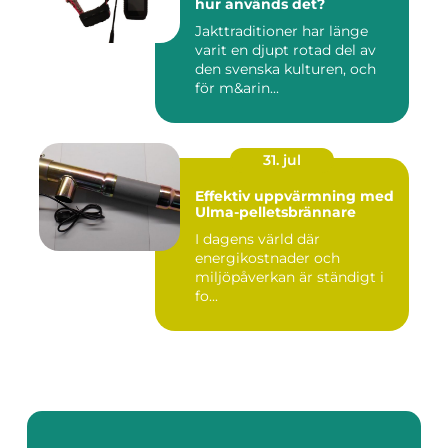
hur används det?
Jakttraditioner har länge
varit en djupt rotad del av
den svenska kulturen, och
för m&arin...
31. jul
Effektiv uppvärmning med
Ulma-pelletsbrännare
I dagens värld där
energikostnader och
miljöpåverkan är ständigt i
fo...