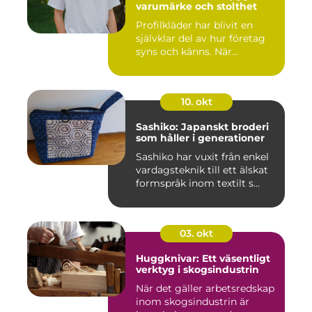
varumärke och stolthet
Profilkläder har blivit en
självklar del av hur företag
syns och känns. När...
10. okt
Sashiko: Japanskt broderi
som håller i generationer
Sashiko har vuxit från enkel
vardagsteknik till ett älskat
formspråk inom textilt s...
03. okt
Huggknivar: Ett väsentligt
verktyg i skogsindustrin
När det gäller arbetsredskap
inom skogsindustrin är