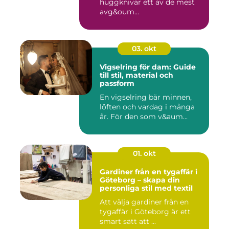
huggknivar ett av de mest
avg&oum...
03. okt
Vigselring för dam: Guide
till stil, material och
passform
En vigselring bär minnen,
löften och vardag i många
år. För den som v&aum...
01. okt
Gardiner från en tygaffär i
Göteborg – skapa din
personliga stil med textil
Att välja gardiner från en
tygaffär i Göteborg är ett
smart sätt att ...