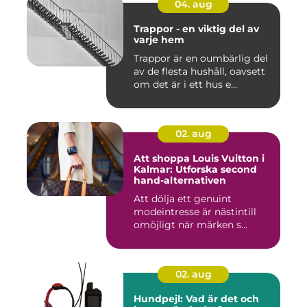
04. aug
Trappor - en viktig del av
varje hem
Trappor är en oumbärlig del
av de flesta hushåll, oavsett
om det är i ett hus e...
02. aug
Att shoppa Louis Vuitton i
Kalmar: Utforska second
hand-alternativen
Att dölja ett genuint
modeintresse är nästintill
omöjligt när märken s...
02. aug
Hundpejl: Vad är det och