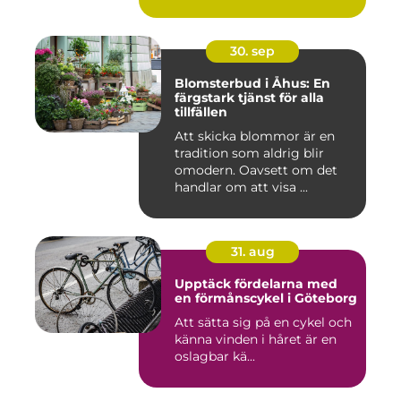
30. sep
Blomsterbud i Åhus: En
färgstark tjänst för alla
tillfällen
Att skicka blommor är en
tradition som aldrig blir
omodern. Oavsett om det
handlar om att visa ...
31. aug
Upptäck fördelarna med
en förmånscykel i Göteborg
Att sätta sig på en cykel och
känna vinden i håret är en
oslagbar kä...