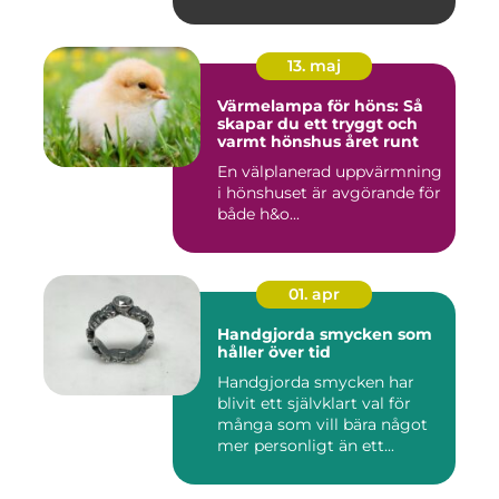
13. maj
Värmelampa för höns: Så
skapar du ett tryggt och
varmt hönshus året runt
En välplanerad uppvärmning
i hönshuset är avgörande för
både h&o...
01. apr
Handgjorda smycken som
håller över tid
Handgjorda smycken har
blivit ett självklart val för
många som vill bära något
mer personligt än ett...