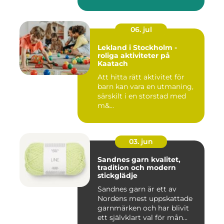
06. jul
Lekland i Stockholm -
roliga aktiviteter på
Kaatach
Att hitta rätt aktivitet för
barn kan vara en utmaning,
särskilt i en storstad med
m&...
03. jun
Sandnes garn kvalitet,
tradition och modern
stickglädje
Sandnes garn är ett av
Nordens mest uppskattade
garnmärken och har blivit
ett självklart val för mån...