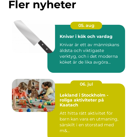
Fler nyheter
05. aug
Knivar i kök och vardag
Knivar är ett av människans
äldsta och viktigaste
verktyg, och i det moderna
köket är de lika avgöra...
06. jul
Lekland i Stockholm -
roliga aktiviteter på
Kaatach
Att hitta rätt aktivitet för
barn kan vara en utmaning,
särskilt i en storstad med
m&...