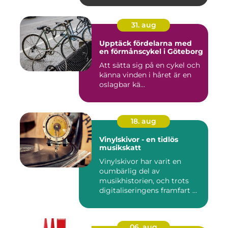
31. aug
Upptäck fördelarna med
en förmånscykel i Göteborg
Att sätta sig på en cykel och
känna vinden i håret är en
oslagbar kä...
18. aug
Vinylskivor - en tidlös
musikskatt
Vinylskivor har varit en
oumbärlig del av
musikhistorien, och trots
digitaliseringens framfart ...
06. aug