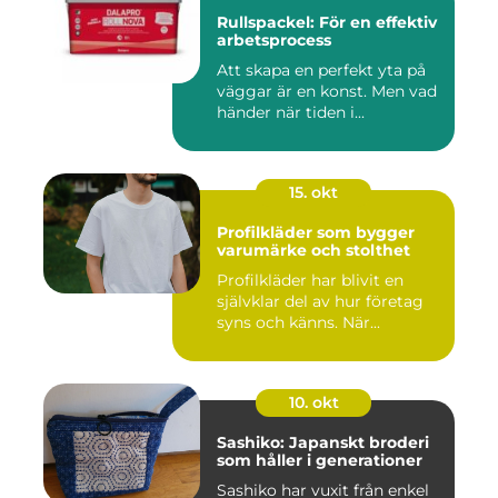
Rullspackel: För en effektiv
arbetsprocess
Att skapa en perfekt yta på
väggar är en konst. Men vad
händer när tiden i...
15. okt
Profilkläder som bygger
varumärke och stolthet
Profilkläder har blivit en
självklar del av hur företag
syns och känns. När...
10. okt
Sashiko: Japanskt broderi
som håller i generationer
Sashiko har vuxit från enkel