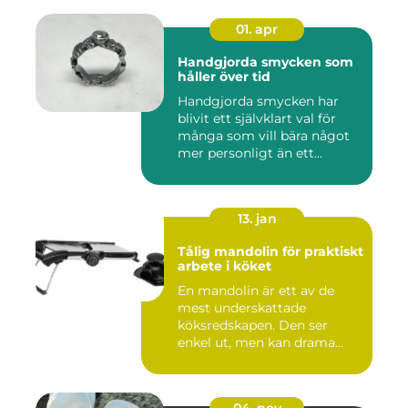
01. apr
Handgjorda smycken som
håller över tid
Handgjorda smycken har
blivit ett självklart val för
många som vill bära något
mer personligt än ett...
13. jan
Tålig mandolin för praktiskt
arbete i köket
En mandolin är ett av de
mest underskattade
köksredskapen. Den ser
enkel ut, men kan drama...