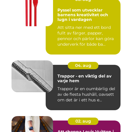
Pyssel som utvecklar
barnens kreativitet och
lugn i vardagen
Att sitta ner med ett bord
fullt av färger, papper,
pennor och pärlor kan göra
underverk för både ba...
04. aug
Trappor - en viktig del av
varje hem
Trappor är en oumbärlig del
av de flesta hushåll, oavsett
om det är i ett hus e...
02. aug
Att shoppa Louis Vuitton i