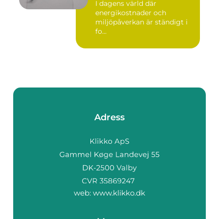
I dagens värld där
energikostnader och
miljöpåverkan är ständigt i
fo...
Adress
web:
www.klikko.dk