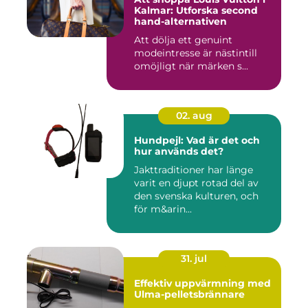
Kalmar: Utforska second
hand-alternativen
Att dölja ett genuint
modeintresse är nästintill
omöjligt när märken s...
02. aug
Hundpejl: Vad är det och
hur används det?
Jakttraditioner har länge
varit en djupt rotad del av
den svenska kulturen, och
för m&arin...
31. jul
Effektiv uppvärmning med
Ulma-pelletsbrännare