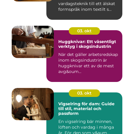
vardagsteknik till ett älskat
formspråk inom textilt s...
03. okt
Huggknivar: Ett väsentligt
verktyg i skogsindustrin
När det gäller arbetsredskap
inom skogsindustrin är
huggknivar ett av de mest
avg&oum...
03. okt
Vigselring för dam: Guide
till stil, material och
passform
En vigselring bär minnen,
löften och vardag i många
år. För den som v&aum...