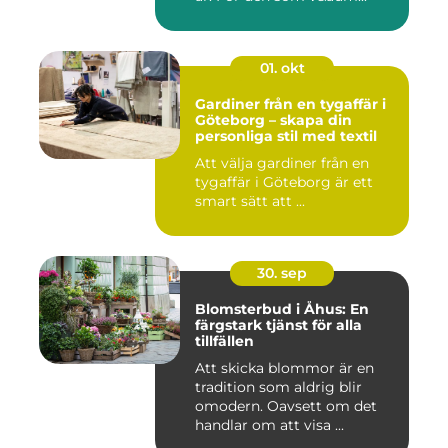
01. okt
Gardiner från en tygaffär i
Göteborg – skapa din
personliga stil med textil
Att välja gardiner från en
tygaffär i Göteborg är ett
smart sätt att ...
30. sep
Blomsterbud i Åhus: En
färgstark tjänst för alla
tillfällen
Att skicka blommor är en
tradition som aldrig blir
omodern. Oavsett om det
handlar om att visa ...