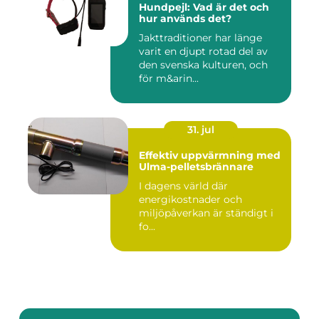
Hundpejl: Vad är det och
hur används det?
Jakttraditioner har länge
varit en djupt rotad del av
den svenska kulturen, och
för m&arin...
31. jul
Effektiv uppvärmning med
Ulma-pelletsbrännare
I dagens värld där
energikostnader och
miljöpåverkan är ständigt i
fo...