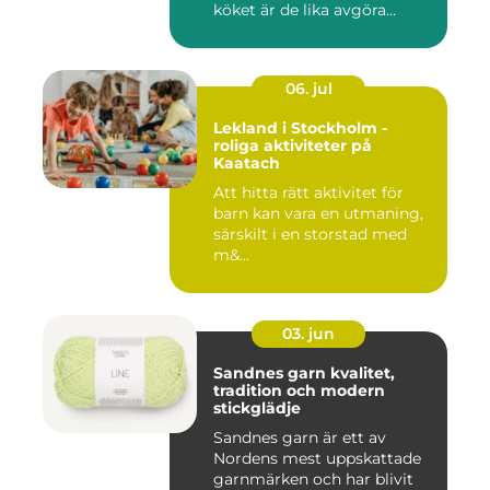
köket är de lika avgöra...
06. jul
Lekland i Stockholm -
roliga aktiviteter på
Kaatach
Att hitta rätt aktivitet för
barn kan vara en utmaning,
särskilt i en storstad med
m&...
03. jun
Sandnes garn kvalitet,
tradition och modern
stickglädje
Sandnes garn är ett av
Nordens mest uppskattade
garnmärken och har blivit