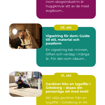
inom skogsindustrin är
huggknivar ett av de mest
avg&oum...
03. okt
Vigselring för dam: Guide
till stil, material och
passform
En vigselring bär minnen,
löften och vardag i många
år. För den som v&aum...
01. okt
Gardiner från en tygaffär i
Göteborg – skapa din
personliga stil med textil
Att välja gardiner från en
tygaffär i Göteborg är ett