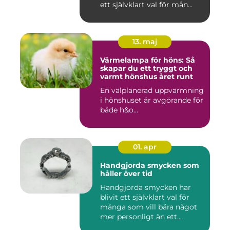
ett självklart val för mån...
13. maj
Värmelampa för höns: Så
skapar du ett tryggt och
varmt hönshus året runt
En välplanerad uppvärmning
i hönshuset är avgörande för
både h&o...
01. apr
Handgjorda smycken som
håller över tid
Handgjorda smycken har
blivit ett självklart val för
många som vill bära något
mer personligt än ett...