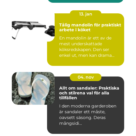
13. jan
Tålig mandolin för praktiskt
arbete i köket
En mandolin är ett av de
mest underskattade
köksredskapen. Den ser
enkel ut, men kan drama...
04. nov
Allt om sandaler: Praktiska
och stilrena val för alla
tillfällen
I den moderna garderoben
är sandaler ett måste,
oavsett säsong. Deras
mångsidi...