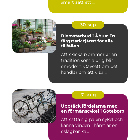
smart sätt att ...
30. sep
Blomsterbud i Åhus: En
färgstark tjänst för alla
tillfällen
Att skicka blommor är en
tradition som aldrig blir
omodern. Oavsett om det
handlar om att visa ...
31. aug
Upptäck fördelarna med
en förmånscykel i Göteborg
Att sätta sig på en cykel och
känna vinden i håret är en
oslagbar kä...