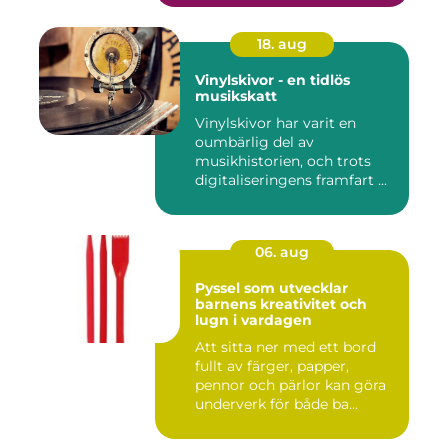
18. aug
Vinylskivor - en tidlös
musikskatt
Vinylskivor har varit en
oumbärlig del av
musikhistorien, och trots
digitaliseringens framfart ...
06. aug
Pyssel som utvecklar
barnens kreativitet och
lugn i vardagen
Att sitta ner med ett bord
fullt av färger, papper,
pennor och pärlor kan göra
underverk för både ba...