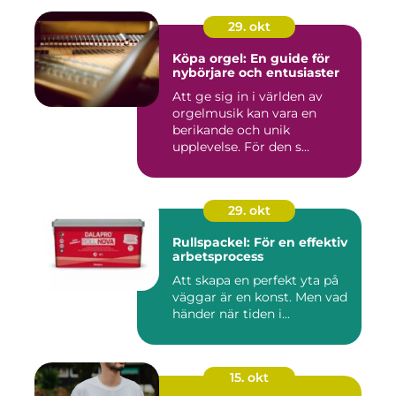
29. okt
Köpa orgel: En guide för
nybörjare och entusiaster
Att ge sig in i världen av
orgelmusik kan vara en
berikande och unik
upplevelse. För den s...
29. okt
Rullspackel: För en effektiv
arbetsprocess
Att skapa en perfekt yta på
väggar är en konst. Men vad
händer när tiden i...
15. okt