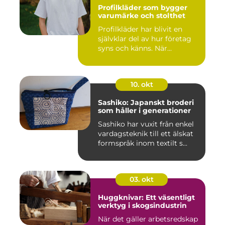
Profilkläder som bygger
varumärke och stolthet
Profilkläder har blivit en
självklar del av hur företag
syns och känns. När...
10. okt
Sashiko: Japanskt broderi
som håller i generationer
Sashiko har vuxit från enkel
vardagsteknik till ett älskat
formspråk inom textilt s...
03. okt
Huggknivar: Ett väsentligt
verktyg i skogsindustrin
När det gäller arbetsredskap