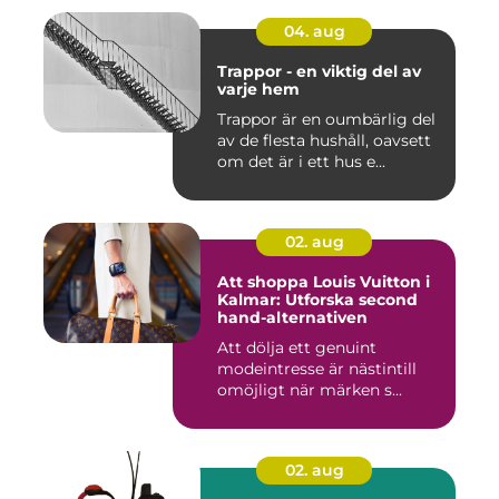
04. aug
Trappor - en viktig del av
varje hem
Trappor är en oumbärlig del
av de flesta hushåll, oavsett
om det är i ett hus e...
02. aug
Att shoppa Louis Vuitton i
Kalmar: Utforska second
hand-alternativen
Att dölja ett genuint
modeintresse är nästintill
omöjligt när märken s...
02. aug