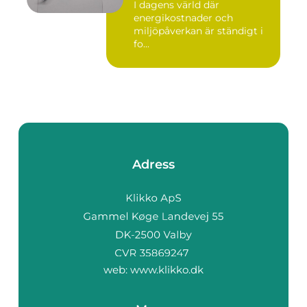
I dagens värld där
energikostnader och
miljöpåverkan är ständigt i
fo...
Adress
web:
www.klikko.dk