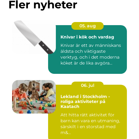
Fler nyheter
05. aug
Knivar i kök och vardag
Knivar är ett av människans
äldsta och viktigaste
verktyg, och i det moderna
köket är de lika avgöra...
06. jul
Lekland i Stockholm -
roliga aktiviteter på
Kaatach
Att hitta rätt aktivitet för
barn kan vara en utmaning,
särskilt i en storstad med
m&...