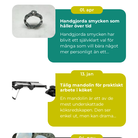
01. apr
Handgjorda smycken som
håller över tid
Handgjorda smycken har
blivit ett självklart val för
många som vill bära något
mer personligt än ett...
13. jan
Tålig mandolin för praktiskt
arbete i köket
En mandolin är ett av de
mest underskattade
köksredskapen. Den ser
enkel ut, men kan drama...
04. nov