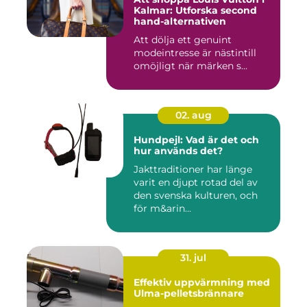
Kalmar: Utforska second
hand-alternativen
Att dölja ett genuint
modeintresse är nästintill
omöjligt när märken s...
02. aug
Hundpejl: Vad är det och
hur används det?
Jakttraditioner har länge
varit en djupt rotad del av
den svenska kulturen, och
för m&arin...
31. jul
Effektiv uppvärmning med
Ulma-pelletsbrännare