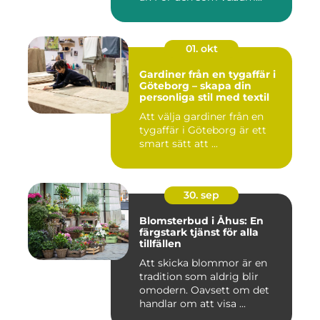
01. okt
Gardiner från en tygaffär i
Göteborg – skapa din
personliga stil med textil
Att välja gardiner från en
tygaffär i Göteborg är ett
smart sätt att ...
30. sep
Blomsterbud i Åhus: En
färgstark tjänst för alla
tillfällen
Att skicka blommor är en
tradition som aldrig blir
omodern. Oavsett om det
handlar om att visa ...