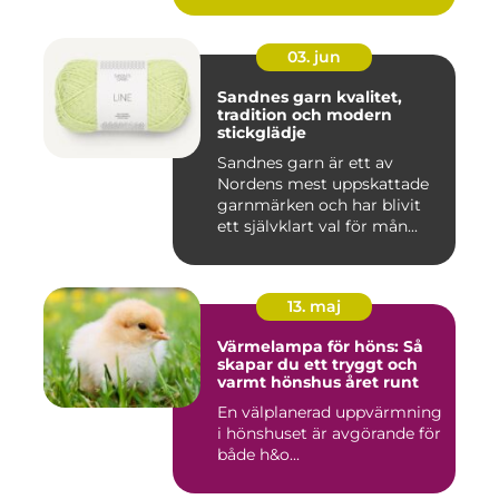
03. jun
Sandnes garn kvalitet,
tradition och modern
stickglädje
Sandnes garn är ett av
Nordens mest uppskattade
garnmärken och har blivit
ett självklart val för mån...
13. maj
Värmelampa för höns: Så
skapar du ett tryggt och
varmt hönshus året runt
En välplanerad uppvärmning
i hönshuset är avgörande för
både h&o...