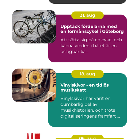
31. aug
Upptäck fördelarna med
en förmånscykel i Göteborg
Att sätta sig på en cykel och
känna vinden i håret är en
oslagbar kä...
18. aug
Vinylskivor - en tidlös
musikskatt
Vinylskivor har varit en
oumbärlig del av
musikhistorien, och trots
digitaliseringens framfart ...
06. aug