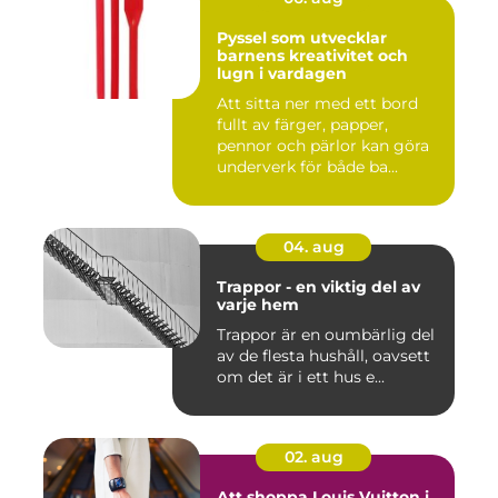
Pyssel som utvecklar
barnens kreativitet och
lugn i vardagen
Att sitta ner med ett bord
fullt av färger, papper,
pennor och pärlor kan göra
underverk för både ba...
04. aug
Trappor - en viktig del av
varje hem
Trappor är en oumbärlig del
av de flesta hushåll, oavsett
om det är i ett hus e...
02. aug
Att shoppa Louis Vuitton i