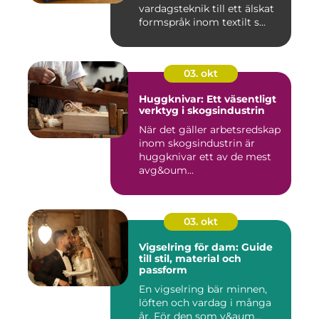
vardagsteknik till ett älskat
formspråk inom textilt s...
03. okt
Huggknivar: Ett väsentligt
verktyg i skogsindustrin
När det gäller arbetsredskap
inom skogsindustrin är
huggknivar ett av de mest
avg&oum...
03. okt
Vigselring för dam: Guide
till stil, material och
passform
En vigselring bär minnen,
löften och vardag i många
år. För den som v&aum...