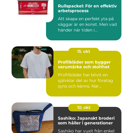
Rullspackel: För en effektiv
arbetsprocess
Att skapa en perfekt yta på
väggar är en konst. Men vad
händer när tiden i...
15. okt
Profilkläder som bygger
varumärke och stolthet
Profilkläder har blivit en
självklar del av hur företag
syns och känns. När...
10. okt
Sashiko: Japanskt broderi
som håller i generationer
Sashiko har vuxit från enkel