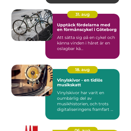
31. aug
Upptäck fördelarna med
en förmånscykel i Göteborg
Att sätta sig på en cykel och
känna vinden i håret är en
oslagbar kä...
18. aug
Vinylskivor - en tidlös
musikskatt
Vinylskivor har varit en
oumbärlig del av
musikhistorien, och trots
digitaliseringens framfart ...
06. aug