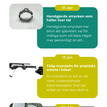
01. apr
Handgjorda smycken som
håller över tid
Handgjorda smycken har
blivit ett självklart val för
många som vill bära något
mer personligt än ett...
13. jan
Tålig mandolin för praktiskt
arbete i köket
En mandolin är ett av de
mest underskattade
köksredskapen. Den ser
enkel ut, men kan drama...
04. nov