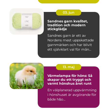
03. jun
Sandnes garn kvalitet,
tradition och modern
stickglädje
Sandnes garn är ett av
Nordens mest uppskattade
garnmärken och har blivit
ett självklart val för mån...
13. maj
Värmelampa för höns: Så
skapar du ett tryggt och
varmt hönshus året runt
En välplanerad uppvärmning
i hönshuset är avgörande för
både h&o...