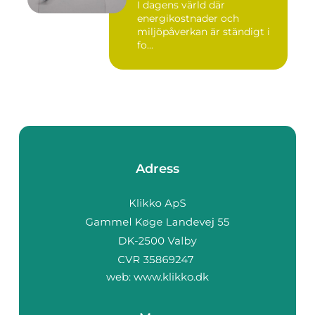
I dagens värld där
energikostnader och
miljöpåverkan är ständigt i
fo...
Adress
web:
www.klikko.dk