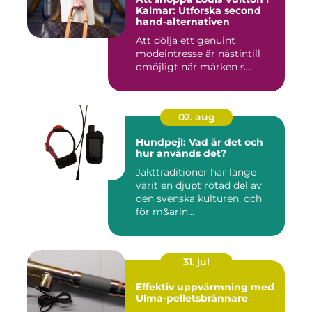
Kalmar: Utforska second
hand-alternativen
Att dölja ett genuint
modeintresse är nästintill
omöjligt när märken s...
02. aug
Hundpejl: Vad är det och
hur används det?
Jakttraditioner har länge
varit en djupt rotad del av
den svenska kulturen, och
för m&arin...
31. jul
Effektiv uppvärmning med
Ulma-pelletsbrännare