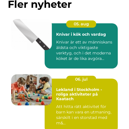
Fler nyheter
05. aug
Knivar i kök och vardag
Knivar är ett av människans
äldsta och viktigaste
verktyg, och i det moderna
köket är de lika avgöra...
06. jul
Lekland i Stockholm -
roliga aktiviteter på
Kaatach
Att hitta rätt aktivitet för
barn kan vara en utmaning,
särskilt i en storstad med
m&...