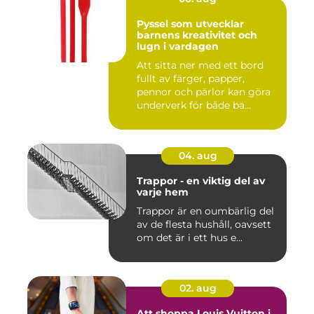
Pyssel som utvecklar
barnens kreativitet och
lugn i vardagen
Att sitta ner med ett bord
fullt av färger, papper,
pennor och pärlor kan göra
underverk för både ba...
04. aug
Trappor - en viktig del av
varje hem
Trappor är en oumbärlig del
av de flesta hushåll, oavsett
om det är i ett hus e...
02. aug
Att shoppa Louis Vuitton i