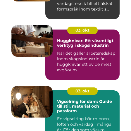
vardagsteknik till ett älskat
formspråk inom textilt s...
03. okt
Huggknivar: Ett väsentligt
verktyg i skogsindustrin
När det gäller arbetsredskap
inom skogsindustrin är
huggknivar ett av de mest
avg&oum...
03. okt
Vigselring för dam: Guide
till stil, material och
passform
En vigselring bär minnen,
löften och vardag i många
år. För den som v&aum...