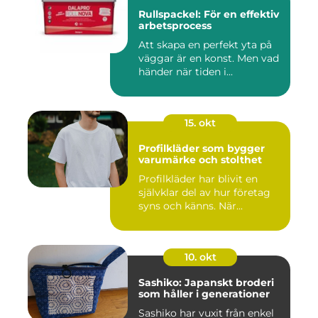
Rullspackel: För en effektiv
arbetsprocess
Att skapa en perfekt yta på
väggar är en konst. Men vad
händer när tiden i...
15. okt
Profilkläder som bygger
varumärke och stolthet
Profilkläder har blivit en
självklar del av hur företag
syns och känns. När...
10. okt
Sashiko: Japanskt broderi
som håller i generationer
Sashiko har vuxit från enkel