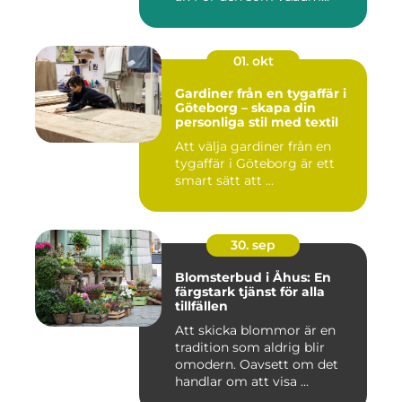
01. okt
Gardiner från en tygaffär i
Göteborg – skapa din
personliga stil med textil
Att välja gardiner från en
tygaffär i Göteborg är ett
smart sätt att ...
30. sep
Blomsterbud i Åhus: En
färgstark tjänst för alla
tillfällen
Att skicka blommor är en
tradition som aldrig blir
omodern. Oavsett om det
handlar om att visa ...