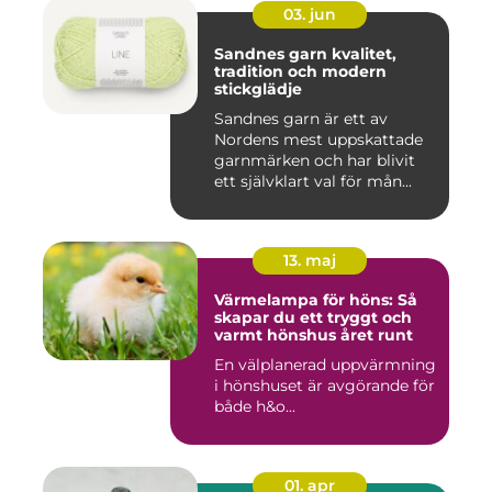
03. jun
Sandnes garn kvalitet,
tradition och modern
stickglädje
Sandnes garn är ett av
Nordens mest uppskattade
garnmärken och har blivit
ett självklart val för mån...
13. maj
Värmelampa för höns: Så
skapar du ett tryggt och
varmt hönshus året runt
En välplanerad uppvärmning
i hönshuset är avgörande för
både h&o...
01. apr