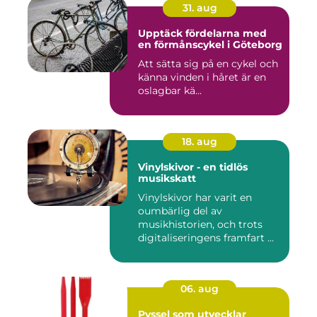
31. aug
Upptäck fördelarna med
en förmånscykel i Göteborg
Att sätta sig på en cykel och
känna vinden i håret är en
oslagbar kä...
18. aug
Vinylskivor - en tidlös
musikskatt
Vinylskivor har varit en
oumbärlig del av
musikhistorien, och trots
digitaliseringens framfart ...
06. aug
Pyssel som utvecklar