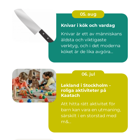
05. aug
Knivar i kök och vardag
Knivar är ett av människans
äldsta och viktigaste
verktyg, och i det moderna
köket är de lika avgöra...
06. jul
Lekland i Stockholm -
roliga aktiviteter på
Kaatach
Att hitta rätt aktivitet för
barn kan vara en utmaning,
särskilt i en storstad med
m&...