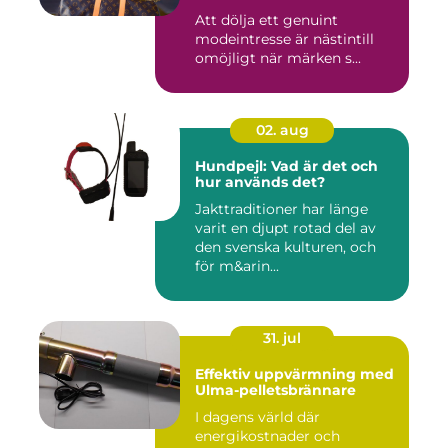
Att dölja ett genuint
modeintresse är nästintill
omöjligt när märken s...
02. aug
Hundpejl: Vad är det och
hur används det?
Jakttraditioner har länge
varit en djupt rotad del av
den svenska kulturen, och
för m&arin...
31. jul
Effektiv uppvärmning med
Ulma-pelletsbrännare
I dagens värld där
energikostnader och