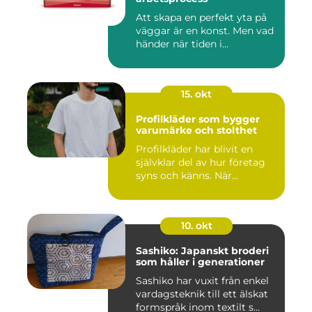
Att skapa en perfekt yta på
väggar är en konst. Men vad
händer när tiden i...
15. okt
Profilkläder som bygger
varumärke och stolthet
Profilkläder har blivit en
självklar del av hur företag
syns och känns. När...
10. okt
Sashiko: Japanskt broderi
som håller i generationer
Sashiko har vuxit från enkel
vardagsteknik till ett älskat
formspråk inom textilt s...