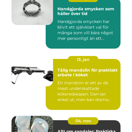
Handgjorda smycken som
håller över tid
Handgjorda smycken har
blivit ett självklart val för
många som vill bära något
mer personligt än ett...
13. jan
Tålig mandolin för praktiskt
arbete i köket
En mandolin är ett av de
mest underskattade
köksredskapen. Den ser
enkel ut, men kan drama...
04. nov
Allt om sandaler: Praktiska