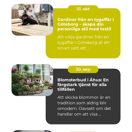
01. okt
Gardiner från en tygaffär i
Göteborg – skapa din
personliga stil med textil
Att välja gardiner från en
tygaffär i Göteborg är ett
smart sätt att ...
30. sep
Blomsterbud i Åhus: En
färgstark tjänst för alla
tillfällen
Att skicka blommor är en
tradition som aldrig blir
omodern. Oavsett om det
handlar om att visa ...