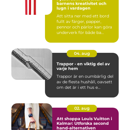
barnens kreativitet och
lugn i vardagen
Att sitta ner med ett bord
fullt av färger, papper,
pennor och pärlor kan göra
underverk för både ba...
04. aug
Trappor - en viktig del av
varje hem
Trappor är en oumbärlig del
av de flesta hushåll, oavsett
om det är i ett hus e...
02. aug
Att shoppa Louis Vuitton i
Kalmar: Utforska second
hand-alternativen