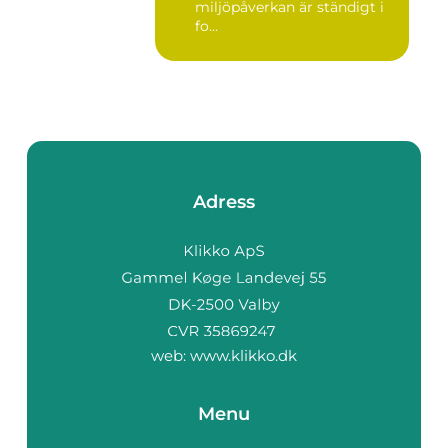
miljöpåverkan är ständigt i
fo...
Adress
web:
www.klikko.dk
Menu