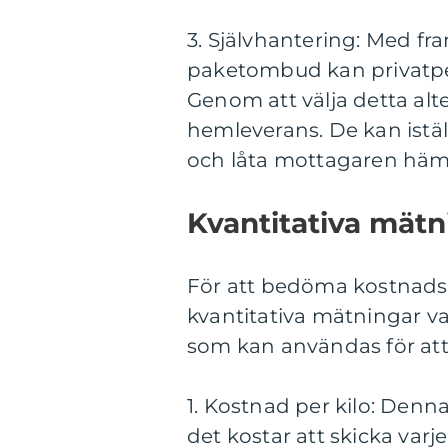
3. Självhantering: Med f
paketombud kan privatper
Genom att välja detta alt
hemleverans. De kan istä
och låta mottagaren hämt
Kvantitativa mätni
För att bedöma kostnadsef
kvantitativa mätningar var
som kan användas för att
1. Kostnad per kilo: Den
det kostar att skicka varj