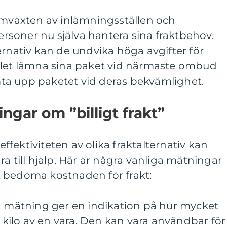
ramväxten av inlämningsställen och
soner nu själva hantera sina fraktbehov.
ernativ kan de undvika höga avgifter för
llet lämna sina paket vid närmaste ombud
a upp paketet vid deras bekvämlighet.
ngar om ”billigt frakt”
fektiviteten av olika fraktalternativ kan
a till hjälp. Här är några vanliga mätningar
 bedöma kostnaden för frakt:
na mätning ger en indikation på hur mycket
e kilo av en vara. Den kan vara användbar för