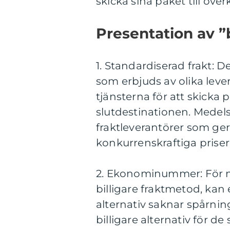
skicka sina paket till över
Presentation av ”b
1. Standardiserad frakt: D
som erbjuds av olika lev
tjänsterna för att skicka p
slutdestinationen. Medels
fraktleverantörer som ge
konkurrenskraftiga priser 
2. Ekonominummer: För mi
billigare fraktmetod, kan
alternativ saknar spårnin
billigare alternativ för de