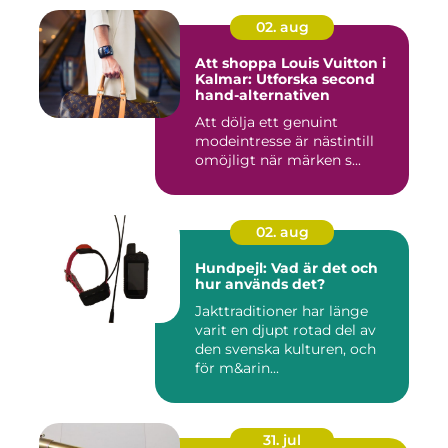
02. aug
Att shoppa Louis Vuitton i
Kalmar: Utforska second
hand-alternativen
Att dölja ett genuint
modeintresse är nästintill
omöjligt när märken s...
02. aug
Hundpejl: Vad är det och
hur används det?
Jakttraditioner har länge
varit en djupt rotad del av
den svenska kulturen, och
för m&arin...
31. jul