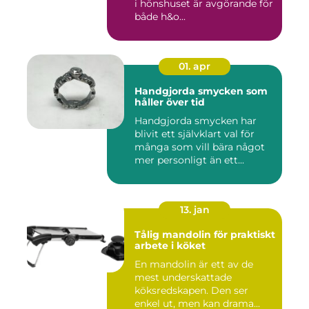
i hönshuset är avgörande för
både h&o...
01. apr
Handgjorda smycken som
håller över tid
Handgjorda smycken har
blivit ett självklart val för
många som vill bära något
mer personligt än ett...
13. jan
Tålig mandolin för praktiskt
arbete i köket
En mandolin är ett av de
mest underskattade
köksredskapen. Den ser
enkel ut, men kan drama...