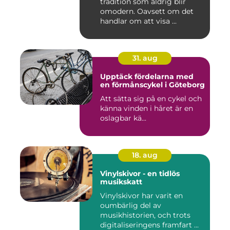
tradition som aldrig blir
omodern. Oavsett om det
handlar om att visa ...
31. aug
Upptäck fördelarna med
en förmånscykel i Göteborg
Att sätta sig på en cykel och
känna vinden i håret är en
oslagbar kä...
18. aug
Vinylskivor - en tidlös
musikskatt
Vinylskivor har varit en
oumbärlig del av
musikhistorien, och trots
digitaliseringens framfart ...