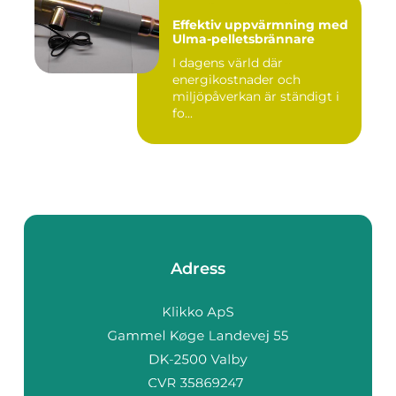
Effektiv uppvärmning med
Ulma-pelletsbrännare
I dagens värld där
energikostnader och
miljöpåverkan är ständigt i
fo...
Adress