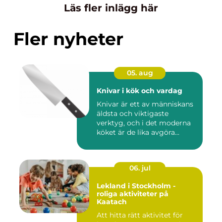
Läs fler inlägg här
Fler nyheter
05. aug
Knivar i kök och vardag
Knivar är ett av människans
äldsta och viktigaste
verktyg, och i det moderna
köket är de lika avgöra...
06. jul
Lekland i Stockholm -
roliga aktiviteter på
Kaatach
Att hitta rätt aktivitet för