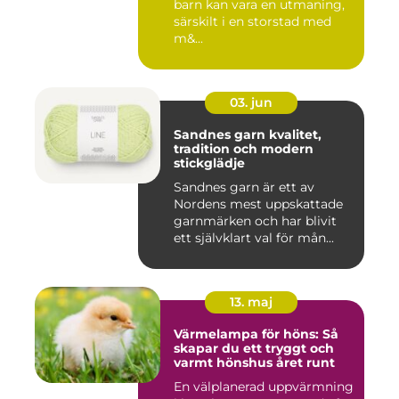
barn kan vara en utmaning,
särskilt i en storstad med
m&...
03. jun
Sandnes garn kvalitet,
tradition och modern
stickglädje
Sandnes garn är ett av
Nordens mest uppskattade
garnmärken och har blivit
ett självklart val för mån...
13. maj
Värmelampa för höns: Så
skapar du ett tryggt och
varmt hönshus året runt
En välplanerad uppvärmning