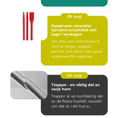
06. aug
Pyssel som utvecklar
barnens kreativitet och
lugn i vardagen
Att sitta ner med ett bord
fullt av färger, papper,
pennor och pärlor kan göra
underverk för både ba...
04. aug
Trappor - en viktig del av
varje hem
Trappor är en oumbärlig del
av de flesta hushåll, oavsett
om det är i ett hus e...