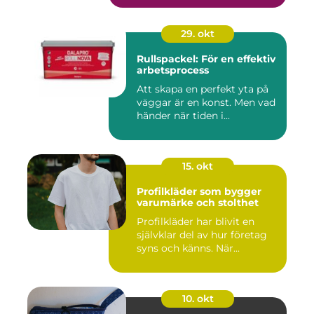
29. okt
Rullspackel: För en effektiv
arbetsprocess
Att skapa en perfekt yta på
väggar är en konst. Men vad
händer när tiden i...
15. okt
Profilkläder som bygger
varumärke och stolthet
Profilkläder har blivit en
självklar del av hur företag
syns och känns. När...
10. okt