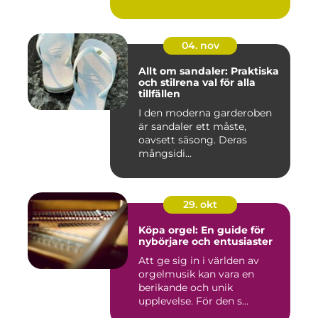
04. nov
Allt om sandaler: Praktiska
och stilrena val för alla
tillfällen
I den moderna garderoben
är sandaler ett måste,
oavsett säsong. Deras
mångsidi...
29. okt
Köpa orgel: En guide för
nybörjare och entusiaster
Att ge sig in i världen av
orgelmusik kan vara en
berikande och unik
upplevelse. För den s...