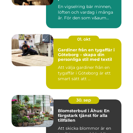
En vigselring bär minnen,
löften och vardag i många
år. För den som v&aum...
01. okt
Gardiner från en tygaffär i
Göteborg – skapa din
personliga stil med textil
Att välja gardiner från en
tygaffär i Göteborg är ett
smart sätt att ...
30. sep
Blomsterbud i Åhus: En
färgstark tjänst för alla
tillfällen
Att skicka blommor är en