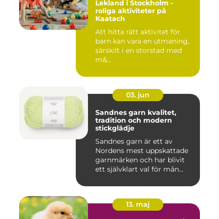
Lekland i Stockholm -
roliga aktiviteter på
Kaatach
Att hitta rätt aktivitet för
barn kan vara en utmaning,
särskilt i en storstad med
m&...
03. jun
Sandnes garn kvalitet,
tradition och modern
stickglädje
Sandnes garn är ett av
Nordens mest uppskattade
garnmärken och har blivit
ett självklart val för mån...
13. maj