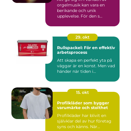
orgelmusik kan vara en
berikande och unik
upplevelse. För den s...
29. okt
Rullspackel: För en effektiv
arbetsprocess
Att skapa en perfekt yta på
väggar är en konst. Men vad
händer när tiden i...
15. okt
Profilkläder som bygger
varumärke och stolthet
Profilkläder har blivit en
självklar del av hur företag
syns och känns. När...