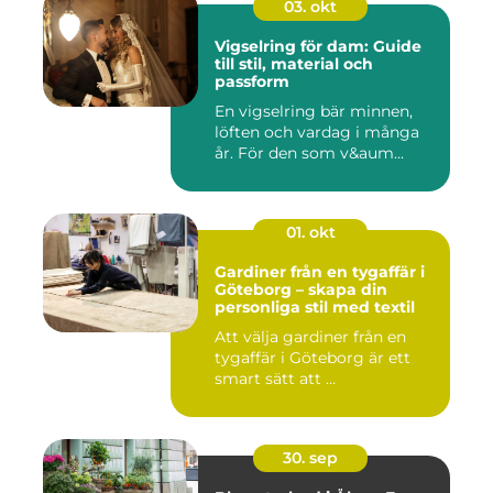
03. okt
Vigselring för dam: Guide
till stil, material och
passform
En vigselring bär minnen,
löften och vardag i många
år. För den som v&aum...
01. okt
Gardiner från en tygaffär i
Göteborg – skapa din
personliga stil med textil
Att välja gardiner från en
tygaffär i Göteborg är ett
smart sätt att ...
30. sep