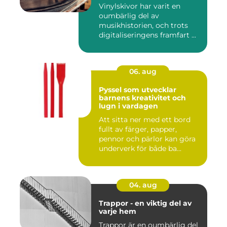
Vinylskivor har varit en
oumbärlig del av
musikhistorien, och trots
digitaliseringens framfart ...
06. aug
Pyssel som utvecklar
barnens kreativitet och
lugn i vardagen
Att sitta ner med ett bord
fullt av färger, papper,
pennor och pärlor kan göra
underverk för både ba...
04. aug
Trappor - en viktig del av
varje hem
Trappor är en oumbärlig del