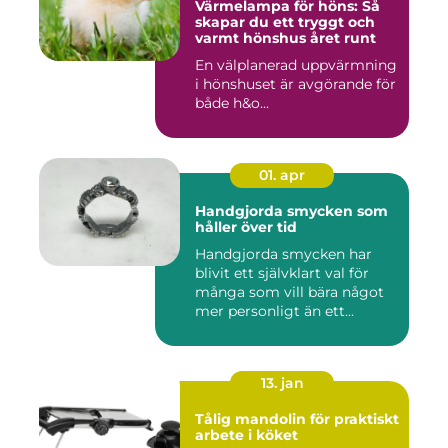
Värmelampa för höns: Så
skapar du ett tryggt och
varmt hönshus året runt
En välplanerad uppvärmning
i hönshuset är avgörande för
både h&o...
01. apr
Handgjorda smycken som
håller över tid
Handgjorda smycken har
blivit ett självklart val för
många som vill bära något
mer personligt än ett...
13. jan
Tålig mandolin för praktiskt
arbete i köket