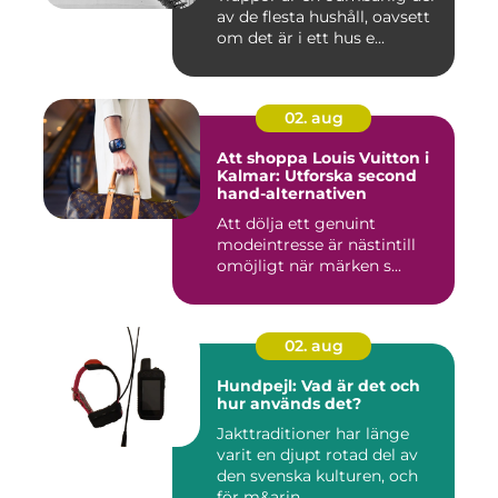
av de flesta hushåll, oavsett
om det är i ett hus e...
02. aug
Att shoppa Louis Vuitton i
Kalmar: Utforska second
hand-alternativen
Att dölja ett genuint
modeintresse är nästintill
omöjligt när märken s...
02. aug
Hundpejl: Vad är det och
hur används det?
Jakttraditioner har länge
varit en djupt rotad del av
den svenska kulturen, och
för m&arin...