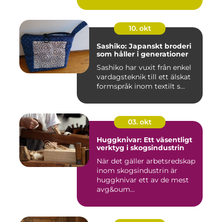
10. okt
Sashiko: Japanskt broderi
som håller i generationer
Sashiko har vuxit från enkel
vardagsteknik till ett älskat
formspråk inom textilt s...
03. okt
Huggknivar: Ett väsentligt
verktyg i skogsindustrin
När det gäller arbetsredskap
inom skogsindustrin är
huggknivar ett av de mest
avg&oum...