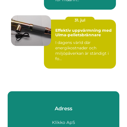
31. jul
Effektiv uppvärmning med
Ulma-pelletsbrännare
I dagens värld där
energikostnader och
miljöpåverkan är ständigt i
fo...
Adress