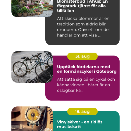
Blomsterbud i Åhus: En
färgstark tjänst för alla
tillfällen
Att skicka blommor är en
tradition som aldrig blir
omodern. Oavsett om det
handlar om att visa ...
31. aug
Upptäck fördelarna med
en förmånscykel i Göteborg
Att sätta sig på en cykel och
känna vinden i håret är en
oslagbar kä...
18. aug
Vinylskivor - en tidlös
musikskatt