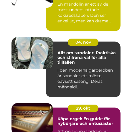
En mandolin är ett av de
mest underskattade
köksredskapen. Den ser
enkel ut, men kan drama...
04. nov
Allt om sandaler: Praktiska
och stilrena val för alla
tillfällen
I den moderna garderoben
är sandaler ett måste,
oavsett säsong. Deras
mångsidi...
29. okt
Köpa orgel: En guide för
nybörjare och entusiaster
Att ge sig in i världen av