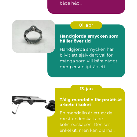
både h&o...
01. apr
Handgjorda smycken som
håller över tid
Handgjorda smycken har
blivit ett självklart val för
många som vill bära något
mer personligt än ett...
13. jan
Tålig mandolin för praktiskt
arbete i köket
En mandolin är ett av de
mest underskattade
köksredskapen. Den ser
enkel ut, men kan drama...