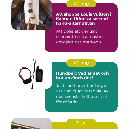
02. aug
Att shoppa Louis Vuitton i
Kalmar: Utforska second
hand-alternativen
Att dölja ett genuint
modeintresse är nästintill
omöjligt när märken s...
02. aug
Hundpejl: Vad är det och
hur används det?
Jakttraditioner har länge
varit en djupt rotad del av
den svenska kulturen, och
för m&arin...
31. jul