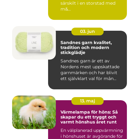
särskilt i en storstad med
m&...
03. jun
Sandnes garn kvalitet,
tradition och modern
stickglädje
Sandnes garn är ett av
Nordens mest uppskattade
garnmärken och har blivit
ett självklart val för mån...
13. maj
Värmelampa för höns: Så
skapar du ett tryggt och
varmt hönshus året runt
En välplanerad uppvärmning
i hönshuset är avgörande för