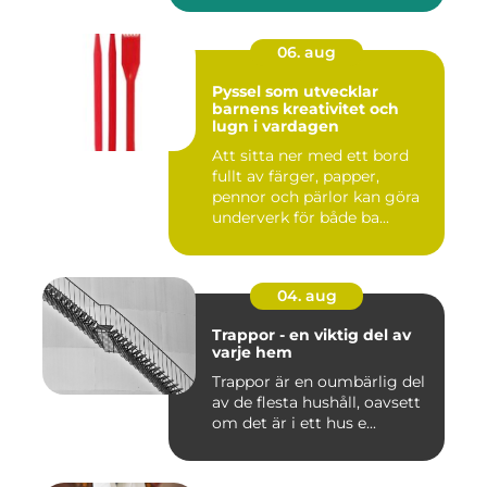
06. aug
Pyssel som utvecklar
barnens kreativitet och
lugn i vardagen
Att sitta ner med ett bord
fullt av färger, papper,
pennor och pärlor kan göra
underverk för både ba...
04. aug
Trappor - en viktig del av
varje hem
Trappor är en oumbärlig del
av de flesta hushåll, oavsett
om det är i ett hus e...