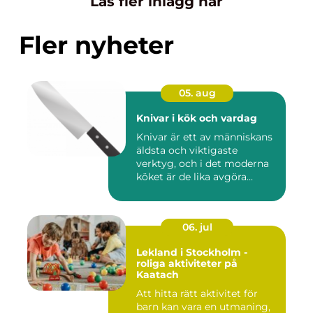
Läs fler inlägg här
Fler nyheter
05. aug
Knivar i kök och vardag
Knivar är ett av människans
äldsta och viktigaste
verktyg, och i det moderna
köket är de lika avgöra...
06. jul
Lekland i Stockholm -
roliga aktiviteter på
Kaatach
Att hitta rätt aktivitet för
barn kan vara en utmaning,