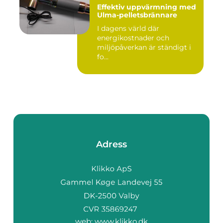
Effektiv uppvärmning med
Ulma-pelletsbrännare
I dagens värld där
energikostnader och
miljöpåverkan är ständigt i
fo...
Adress
web:
www.klikko.dk