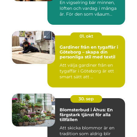
En vigselring bär minnen,
löften och vardag i många
år. För den som v&aum...
01. okt
Gardiner från en tygaffär i
Göteborg – skapa din
personliga stil med textil
Att välja gardiner från en
tygaffär i Göteborg är ett
smart sätt att ...
30. sep
Blomsterbud i Åhus: En
färgstark tjänst för alla
tillfällen
Att skicka blommor är en
tradition som aldrig blir