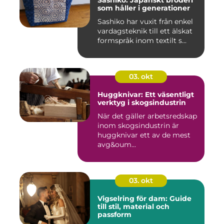
Sashiko: Japanskt broderi
som håller i generationer
Sashiko har vuxit från enkel
vardagsteknik till ett älskat
formspråk inom textilt s...
03. okt
Huggknivar: Ett väsentligt
verktyg i skogsindustrin
När det gäller arbetsredskap
inom skogsindustrin är
huggknivar ett av de mest
avg&oum...
03. okt
Vigselring för dam: Guide
till stil, material och
passform