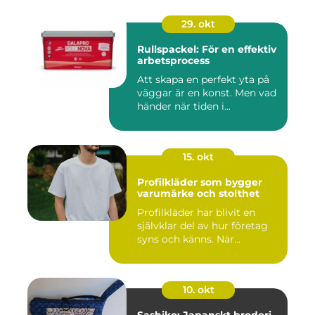
29. okt
Rullspackel: För en effektiv
arbetsprocess
Att skapa en perfekt yta på
väggar är en konst. Men vad
händer när tiden i...
15. okt
Profilkläder som bygger
varumärke och stolthet
Profilkläder har blivit en
självklar del av hur företag
syns och känns. När...
10. okt