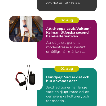
om det är i ett hus e...
02. aug
Att shoppa Louis Vuitton i
Kalmar: Utforska second
hand-alternativen
Att dölja ett genuint
modeintresse är nästintill
omöjligt när märken s...
02. aug
Hundpejl: Vad är det och
hur används det?
Jakttraditioner har länge
varit en djupt rotad del av
den svenska kulturen, och
för m&arin...