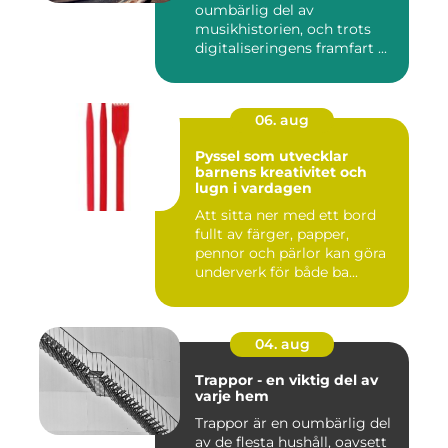
oumbärlig del av
musikhistorien, och trots
digitaliseringens framfart ...
06. aug
Pyssel som utvecklar
barnens kreativitet och
lugn i vardagen
Att sitta ner med ett bord
fullt av färger, papper,
pennor och pärlor kan göra
underverk för både ba...
04. aug
Trappor - en viktig del av
varje hem
Trappor är en oumbärlig del
av de flesta hushåll, oavsett