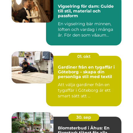
Vigselring för dam: Guide
till stil, material och
passform
En vigselring bär minnen,
löften och vardag i många
år. För den som v&aum...
01. okt
Gardiner från en tygaffär i
Göteborg – skapa din
personliga stil med textil
Att välja gardiner från en
tygaffär i Göteborg är ett
smart sätt att ...
30. sep
Blomsterbud i Åhus: En
färgstark tjänst för alla