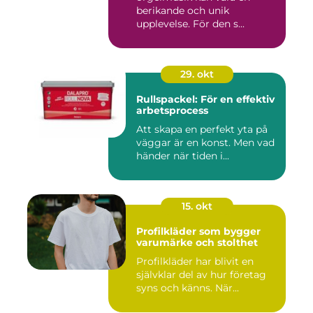
berikande och unik
upplevelse. För den s...
29. okt
Rullspackel: För en effektiv
arbetsprocess
Att skapa en perfekt yta på
väggar är en konst. Men vad
händer när tiden i...
15. okt
Profilkläder som bygger
varumärke och stolthet
Profilkläder har blivit en
självklar del av hur företag
syns och känns. När...