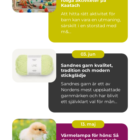
roliga aktiviteter på
Kaatach
Att hitta rätt aktivitet för
barn kan vara en utmaning,
särskilt i en storstad med
m&...
03. jun
Sandnes garn kvalitet,
tradition och modern
stickglädje
Sandnes garn är ett av
Nordens mest uppskattade
garnmärken och har blivit
ett självklart val för mån...
13. maj
Värmelampa för höns: Så