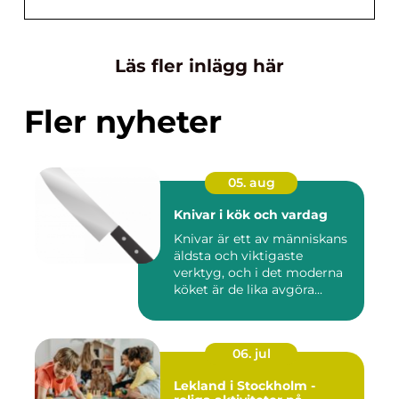
Läs fler inlägg här
Fler nyheter
05. aug
Knivar i kök och vardag
Knivar är ett av människans
äldsta och viktigaste
verktyg, och i det moderna
köket är de lika avgöra...
06. jul
Lekland i Stockholm -