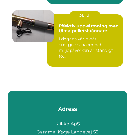
31. jul
Effektiv uppvärmning med
Ulma-pelletsbrännare
I dagens värld där
energikostnader och
miljöpåverkan är ständigt i
fo...
Adress