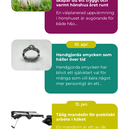
skapar du ett tryggt och
varmt hönshus året runt
En välplanerad uppvärmning
i hönshuset är avgörande för
både h&o...
01. apr
Handgjorda smycken som
håller över tid
Handgjorda smycken har
blivit ett självklart val för
många som vill bära något
mer personligt än ett...
13. jan
Tålig mandolin för praktiskt
arbete i köket
En mandolin är ett av de