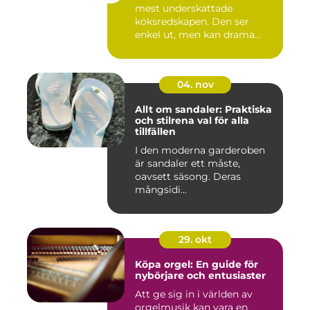
mest underskattade
köksredskapen. Den ser
enkel ut, men kan drama...
04. nov
Allt om sandaler: Praktiska
och stilrena val för alla
tillfällen
I den moderna garderoben
är sandaler ett måste,
oavsett säsong. Deras
mångsidi...
29. okt
Köpa orgel: En guide för
nybörjare och entusiaster
Att ge sig in i världen av
orgelmusik kan vara en