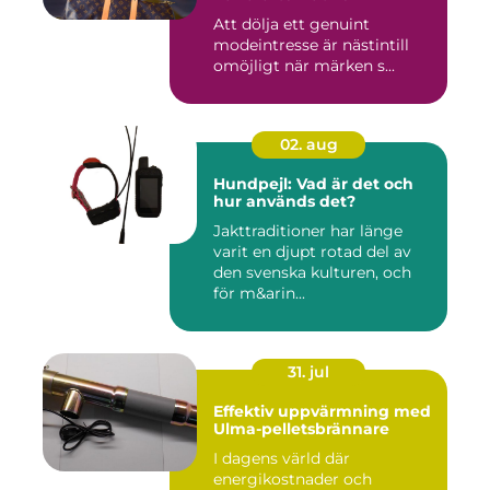
Att dölja ett genuint
modeintresse är nästintill
omöjligt när märken s...
02. aug
Hundpejl: Vad är det och
hur används det?
Jakttraditioner har länge
varit en djupt rotad del av
den svenska kulturen, och
för m&arin...
31. jul
Effektiv uppvärmning med
Ulma-pelletsbrännare
I dagens värld där
energikostnader och