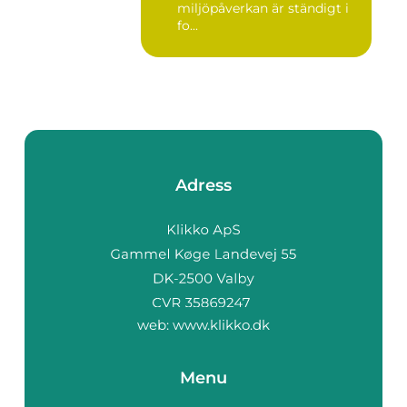
miljöpåverkan är ständigt i
fo...
Adress
web:
www.klikko.dk
Menu