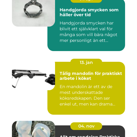
Handgjorda smycken som
håller över tid
Handgjorda smycken har
blivit ett självklart val för
många som vill bära något
mer personligt än ett...
13. jan
Tålig mandolin för praktiskt
arbete i köket
En mandolin är ett av de
mest underskattade
köksredskapen. Den ser
enkel ut, men kan drama...
04. nov
Allt om sandaler: Praktiska