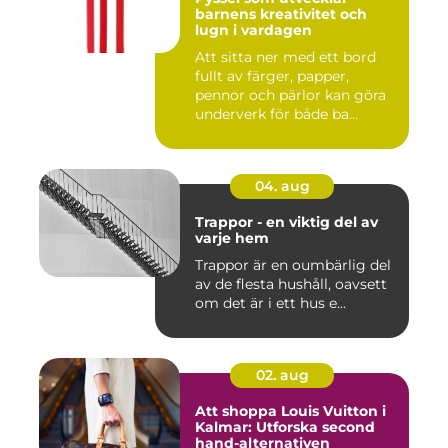
barnens kreativitet och
lugn i vardagen
Att sitta ner med ett bord
fullt av färger, papper,
pennor och pärlor kan göra
underverk för både ba...
04. aug
Trappor - en viktig del av
varje hem
Trappor är en oumbärlig del
av de flesta hushåll, oavsett
om det är i ett hus e...
02. aug
Att shoppa Louis Vuitton i
Kalmar: Utforska second
hand-alternativen