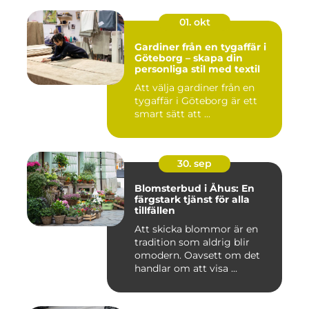
01. okt
Gardiner från en tygaffär i
Göteborg – skapa din
personliga stil med textil
Att välja gardiner från en
tygaffär i Göteborg är ett
smart sätt att ...
30. sep
Blomsterbud i Åhus: En
färgstark tjänst för alla
tillfällen
Att skicka blommor är en
tradition som aldrig blir
omodern. Oavsett om det
handlar om att visa ...