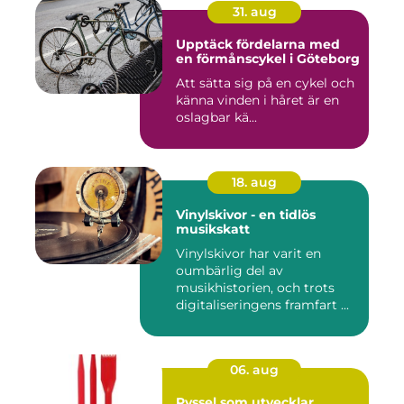
31. aug
Upptäck fördelarna med
en förmånscykel i Göteborg
Att sätta sig på en cykel och
känna vinden i håret är en
oslagbar kä...
18. aug
Vinylskivor - en tidlös
musikskatt
Vinylskivor har varit en
oumbärlig del av
musikhistorien, och trots
digitaliseringens framfart ...
06. aug
Pyssel som utvecklar