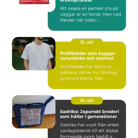
Att skapa en perfekt yta på
väggar är en konst. Men vad
händer när tiden i...
15. okt
Profilkläder som bygger
varumärke och stolthet
Profilkläder har blivit en
självklar del av hur företag
syns och känns. När...
10. okt
Sashiko: Japanskt broderi
som håller i generationer
Sashiko har vuxit från enkel
vardagsteknik till ett älskat
formspråk inom textilt s...