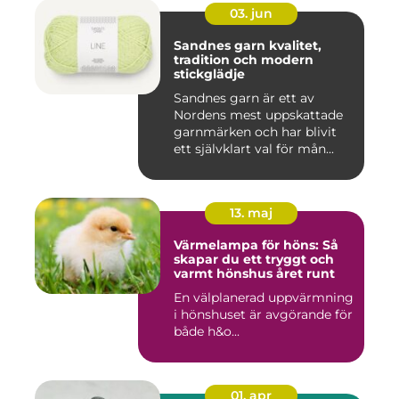
03. jun
Sandnes garn kvalitet,
tradition och modern
stickglädje
Sandnes garn är ett av
Nordens mest uppskattade
garnmärken och har blivit
ett självklart val för mån...
13. maj
Värmelampa för höns: Så
skapar du ett tryggt och
varmt hönshus året runt
En välplanerad uppvärmning
i hönshuset är avgörande för
både h&o...
01. apr