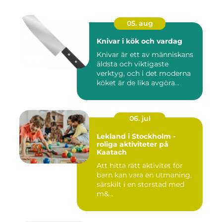
05. aug
Knivar i kök och vardag
Knivar är ett av människans
äldsta och viktigaste
verktyg, och i det moderna
köket är de lika avgöra...
06. jul
Lekland i Stockholm -
roliga aktiviteter på
Kaatach
Att hitta rätt aktivitet för
barn kan vara en utmaning,
särskilt i en storstad med
m&...