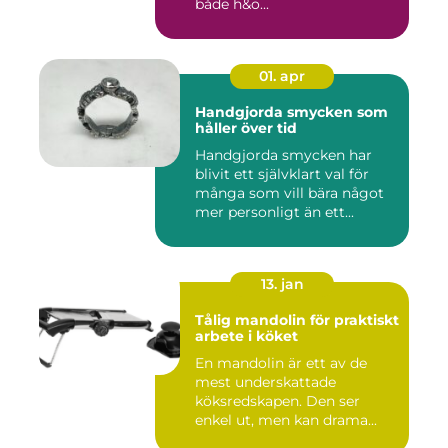
både h&o...
01. apr
Handgjorda smycken som
håller över tid
Handgjorda smycken har
blivit ett självklart val för
många som vill bära något
mer personligt än ett...
13. jan
Tålig mandolin för praktiskt
arbete i köket
En mandolin är ett av de
mest underskattade
köksredskapen. Den ser
enkel ut, men kan drama...