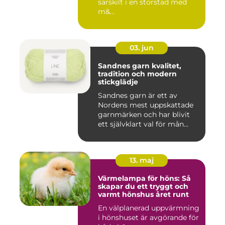
särskilt i en storstad med
m&...
03. jun
Sandnes garn kvalitet,
tradition och modern
stickglädje
Sandnes garn är ett av
Nordens mest uppskattade
garnmärken och har blivit
ett självklart val för mån...
13. maj
Värmelampa för höns: Så
skapar du ett tryggt och
varmt hönshus året runt
En välplanerad uppvärmning
i hönshuset är avgörande för