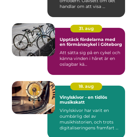
omodern. Oavsett om det
handlar om att visa ...
31. aug
Upptäck fördelarna med
en förmånscykel i Göteborg
Att sätta sig på en cykel och
känna vinden i håret är en
oslagbar kä...
18. aug
Vinylskivor - en tidlös
musikskatt
Vinylskivor har varit en
oumbärlig del av
musikhistorien, och trots
digitaliseringens framfart ...