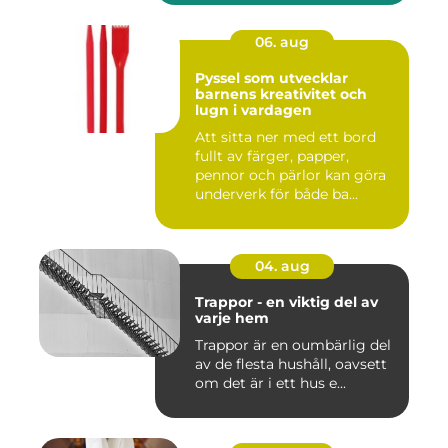
06. aug
Pyssel som utvecklar
barnens kreativitet och
lugn i vardagen
Att sitta ner med ett bord
fullt av färger, papper,
pennor och pärlor kan göra
underverk för både ba...
04. aug
Trappor - en viktig del av
varje hem
Trappor är en oumbärlig del
av de flesta hushåll, oavsett
om det är i ett hus e...