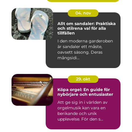
04. nov
Allt om sandaler: Praktiska
och stilrena val för alla
tillfällen
I den moderna garderoben
är sandaler ett måste,
oavsett säsong. Deras
mångsidi...
29. okt
Köpa orgel: En guide för
nybörjare och entusiaster
Att ge sig in i världen av
orgelmusik kan vara en
berikande och unik
upplevelse. För den s...