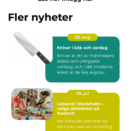
Fler nyheter
05. aug
Knivar i kök och vardag
Knivar är ett av människans
äldsta och viktigaste
verktyg, och i det moderna
köket är de lika avgöra...
06. jul
Lekland i Stockholm -
roliga aktiviteter på
Kaatach
Att hitta rätt aktivitet för
barn kan vara en utmaning,