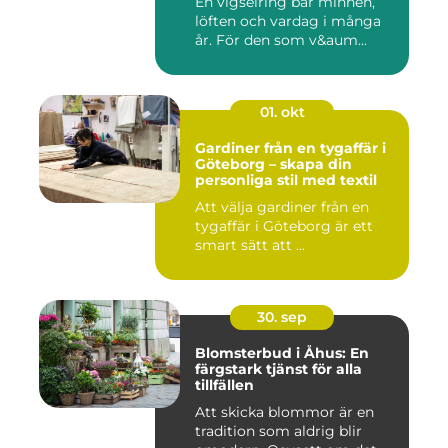
En vigselring bär minnen,
löften och vardag i många
år. För den som v&aum...
01. okt
Gardiner från en tygaffär i
Göteborg – skapa din
personliga stil med textil
Att välja gardiner från en
tygaffär i Göteborg är ett
smart sätt att ...
30. sep
Blomsterbud i Åhus: En
färgstark tjänst för alla
tillfällen
Att skicka blommor är en
tradition som aldrig blir