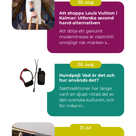
02. aug
Att shoppa Louis Vuitton i
Kalmar: Utforska second
hand-alternativen
Att dölja ett genuint
modeintresse är nästintill
omöjligt när märken s...
02. aug
Hundpejl: Vad är det och
hur används det?
Jakttraditioner har länge
varit en djupt rotad del av
den svenska kulturen, och
för m&arin...
31. jul