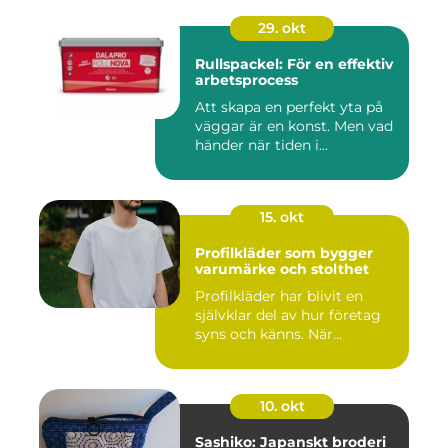
29. okt
Rullspackel: För en effektiv
arbetsprocess
Att skapa en perfekt yta på
väggar är en konst. Men vad
händer när tiden i...
15. okt
Profilkläder som bygger
varumärke och stolthet
Profilkläder har blivit en
självklar del av hur företag
syns och känns. När...
10. okt
Sashiko: Japanskt broderi