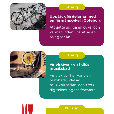
31. aug
Upptäck fördelarna med
en förmånscykel i Göteborg
Att sätta sig på en cykel och
känna vinden i håret är en
oslagbar kä...
18. aug
Vinylskivor - en tidlös
musikskatt
Vinylskivor har varit en
oumbärlig del av
musikhistorien, och trots
digitaliseringens framfart ...
06. aug