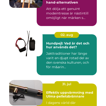
hand-alternativen
Att dölja ett genuint
modeintresse är nästintill
omöjligt när märken s...
02. aug
Hundpejl: Vad är det och
hur används det?
Jakttraditioner har länge
varit en djupt rotad del av
den svenska kulturen, och
för m&arin...
31. jul
Effektiv uppvärmning med
Ulma-pelletsbrännare
I dagens värld där