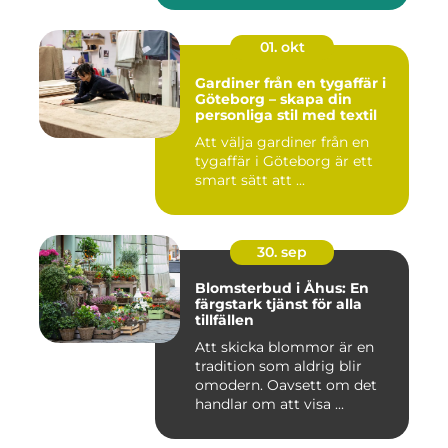
01. okt
Gardiner från en tygaffär i
Göteborg – skapa din
personliga stil med textil
Att välja gardiner från en
tygaffär i Göteborg är ett
smart sätt att ...
30. sep
Blomsterbud i Åhus: En
färgstark tjänst för alla
tillfällen
Att skicka blommor är en
tradition som aldrig blir
omodern. Oavsett om det
handlar om att visa ...