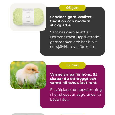
03. jun
Sandnes garn kvalitet,
tradition och modern
stickglädje
Sandnes garn är ett av
Nordens mest uppskattade
garnmärken och har blivit
ett självklart val för mån...
13. maj
Värmelampa för höns: Så
skapar du ett tryggt och
varmt hönshus året runt
En välplanerad uppvärmning
i hönshuset är avgörande för
både h&o...