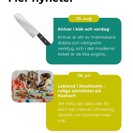
05. aug
Knivar i kök och vardag
Knivar är ett av människans
äldsta och viktigaste
verktyg, och i det moderna
köket är de lika avgöra...
06. jul
Lekland i Stockholm -
roliga aktiviteter på
Kaatach
Att hitta rätt aktivitet för
barn kan vara en utmaning,
särskilt i en storstad med
m&...