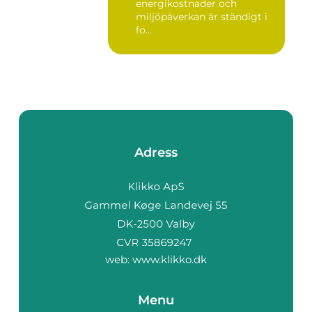
energikostnader och
miljöpåverkan är ständigt i
fo...
Adress
web:
www.klikko.dk
Menu