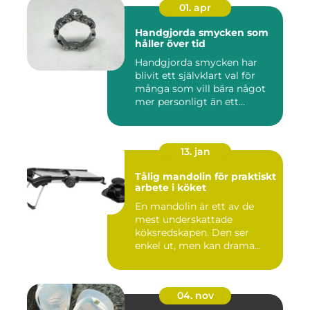
01. apr
Handgjorda smycken som
håller över tid
Handgjorda smycken har
blivit ett självklart val för
många som vill bära något
mer personligt än ett...
13. jan
Tålig mandolin för praktiskt
arbete i köket
En mandolin är ett av de
mest underskattade
köksredskapen. Den ser
enkel ut, men kan drama...
04. nov