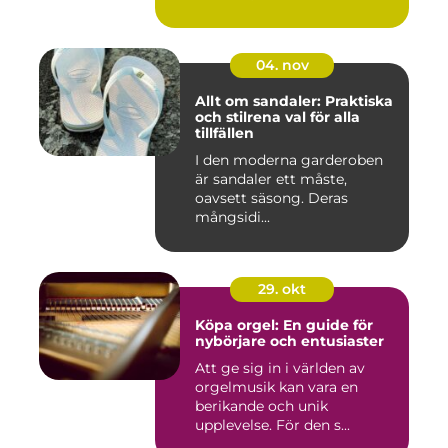
04. nov
Allt om sandaler: Praktiska
och stilrena val för alla
tillfällen
I den moderna garderoben
är sandaler ett måste,
oavsett säsong. Deras
mångsidi...
29. okt
Köpa orgel: En guide för
nybörjare och entusiaster
Att ge sig in i världen av
orgelmusik kan vara en
berikande och unik
upplevelse. För den s...