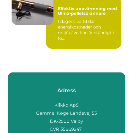
Effektiv uppvärmning med
Ulma-pelletsbrännare
I dagens värld där
energikostnader och
miljöpåverkan är ständigt i
fo...
Adress