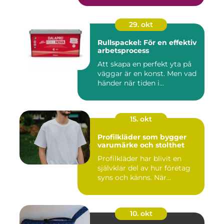
29. okt
Rullspackel: För en effektiv
arbetsprocess
Att skapa en perfekt yta på
väggar är en konst. Men vad
händer när tiden i...
15. okt
Profilkläder som bygger
varumärke och stolthet
Profilkläder har blivit en
självklar del av hur företag
syns och känns. När...
10. okt