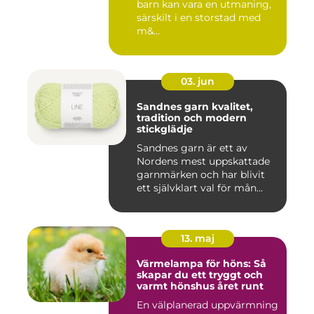
barn kan vara en utmaning,
särskilt i en storstad med
m&...
03. jun
Sandnes garn kvalitet,
tradition och modern
stickglädje
Sandnes garn är ett av
Nordens mest uppskattade
garnmärken och har blivit
ett självklart val för mån...
13. maj
Värmelampa för höns: Så
skapar du ett tryggt och
varmt hönshus året runt
En välplanerad uppvärmning