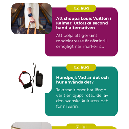
02. aug
Att shoppa Louis Vuitton i
Kalmar: Utforska second
hand-alternativen
Att dölja ett genuint
modeintresse är nästintill
omöjligt när märken s...
02. aug
Hundpejl: Vad är det och
hur används det?
Jakttraditioner har länge
varit en djupt rotad del av
den svenska kulturen, och
för m&arin...
31. jul