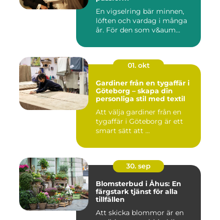
En vigselring bär minnen,
löften och vardag i många
år. För den som v&aum...
01. okt
Gardiner från en tygaffär i
Göteborg – skapa din
personliga stil med textil
Att välja gardiner från en
tygaffär i Göteborg är ett
smart sätt att ...
30. sep
Blomsterbud i Åhus: En
färgstark tjänst för alla
tillfällen
Att skicka blommor är en