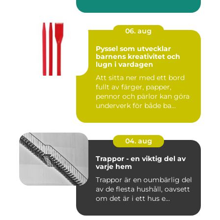
06. aug
Pyssel som utvecklar
barnens kreativitet och
lugn i vardagen
Att sitta ner med ett bord
fullt av färger, papper,
pennor och pärlor kan göra
underverk för både ba...
04. aug
Trappor - en viktig del av
varje hem
Trappor är en oumbärlig del
av de flesta hushåll, oavsett
om det är i ett hus e...