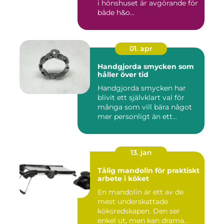
i hönshuset är avgörande för
både h&o...
01. apr
Handgjorda smycken som
håller över tid
Handgjorda smycken har
blivit ett självklart val för
många som vill bära något
mer personligt än ett...
13. jan
Tålig mandolin för praktiskt
arbete i köket
En mandolin är ett av de
mest underskattade
köksredskapen. Den ser
enkel ut, men kan drama...