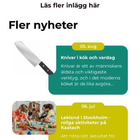
Läs fler inlägg här
Fler nyheter
05. aug
Knivar i kök och vardag
Knivar är ett av människans
äldsta och viktigaste
verktyg, och i det moderna
köket är de lika avgöra...
06. jul
Lekland i Stockholm -
roliga aktiviteter på
Kaatach
Att hitta rätt aktivitet för