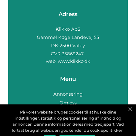
Adress
web:
www.klikko.dk
Menu
Annonsering
Om oss
Cookies
På vores website bruges cookies til at huske dine
indstillinger, statistik og personalisering af indhold og
Kontakta oss
annoncer. Denne information deles med tredjepart. Ved
Sitemap
fortsat brug af websiden godkender du cookiepolitikken.