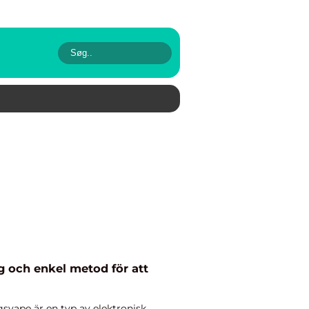
g och enkel metod för att
vape är en typ av elektronisk