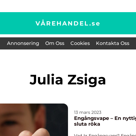
VÅREHANDEL.
se
Annonsering
Om Oss
Cookies
Kontakta Oss
Julia Zsiga
13 mars 2023
Engångsvape – En nytti
sluta röka
Vad är Engångsvape? Engångs