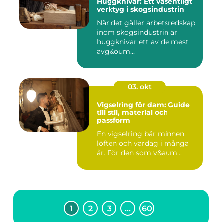
Huggknivar: Ett väsentligt
verktyg i skogsindustrin
När det gäller arbetsredskap
inom skogsindustrin är
huggknivar ett av de mest
avg&oum...
03. okt
Vigselring för dam: Guide
till stil, material och
passform
En vigselring bär minnen,
löften och vardag i många
år. För den som v&aum...
1
2
3
…
60