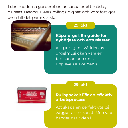
I den moderna garderoben är sandaler ett måste,
oavsett säsong. Deras mångsidighet och komfort gör
dem till det perfekta sk...
29. okt
Köpa orgel: En guide för
nybörjare och entusiaster
Att ge sig in i världen av
orgelmusik kan vara en
berikande och unik
upplevelse. För den s...
29. okt
Rullspackel: För en effektiv
arbetsprocess
Att skapa en perfekt yta på
väggar är en konst. Men vad
händer när tiden i...