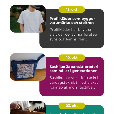
15. okt
Profilkläder som bygger
varumärke och stolthet
Profilkläder har blivit en
självklar del av hur företag
syns och känns. När...
10. okt
Sashiko: Japanskt broderi
som håller i generationer
Sashiko har vuxit från enkel
vardagsteknik till ett älskat
formspråk inom textilt s...
03. okt