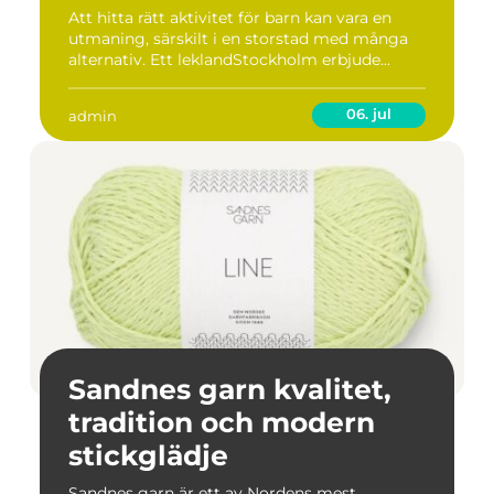
Att hitta rätt aktivitet för barn kan vara en
utmaning, särskilt i en storstad med många
alternativ. Ett leklandStockholm erbjude...
06. jul
admin
Sandnes garn kvalitet,
tradition och modern
stickglädje
Sandnes garn är ett av Nordens mest