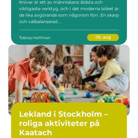
Knivar är ett av människans äldsta och
viktigaste verktyg, och i det moderna köket är
de lika avgörande som någonsin förr. En skarp
och välbalanserad ...
05. aug
Tobias Hellman
Lekland i Stockholm –
roliga aktiviteter på
Kaatach