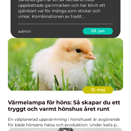
uppskattade garnmärken och har blivit ett
självklart val för många som stickar och
virkar. Kombinationen av tradit...
03. jun
admin
13. maj
Värmelampa för höns: Så skapar du ett
tryggt och varmt hönshus året runt
En välplanerad uppvärmning i hönshuset är avgörande
för både hönsens hälsa och produktion. Under kalla p...